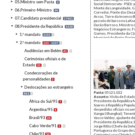
05.Ministro sem Pasta
2
Social Democrata - PSD); 
Monte da Longevidade, 
06.Primeiro-Ministro
90
Corredor, Ponte dos Dez
Arcos, Torre do Insenso B
07.Candidato presidencial
17661
passeio de barco no LaKu
Durão Barroso, Ministro 
08.Presidente da República
3338
Negócios Estrangeiros; 
Gomes, Presidente da C
1.º mandato
2101
I
Municipal do Porto; Ernân
Isabel de Castro (Partido
2.º mandato
123
1237
I
Tenente Vasco Valdez, aj
campo do Presidente da R
Audiências em Belém
41
I
Eduardo Barroso, cirurgiã
Cerimónias oficiais e de
Carvalho (Partido Comuni
Português - PCP); oferta;
Estado
31
I
Roberto Pereira de Sousa
Protocolo do Estado.
Condecorações de
Autor:
Jorge Brilhante
personalidades
Inscrições:
P.R.; CHINA; 4
2
Brilhante
Deslocações ao estrangeiro
Data:
Abril de 1995
Fundo:
Pasta:
05121.022
AMS - Arquivo Má
863
I
Tipo Documental:
Assunto:
Visita de Estad
Fotogr
Página(s):
Presidente da República 
36
África do Sul/95
7
I
Soares à República Popula
Argentina/95
despedidas oficiais no ae
5
Xangai (Shanghai); Tenen
Brasil/93
Vasco Valdez, ajudante d
20
Presidente da República;
Cabo Verde/91
Jorge Ritto (Chefe da Del
1
I
Portuguesa do Grupo de 
Chile/93
Conjunto Luso-Chinês); 
30