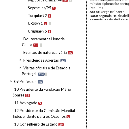
República Checa/94
18
I
missão diplomática port
Seychelles/95
Pequim).
1
Autor:
Jorge Brilhante
Turquia/92
Data:
segunda, 10 de abril
1
segunda, 17 de abril de 1
URSS/91
Fundo:
AMS - Arquivo Má
3
I
Tipo Documental:
Fotogr
Uruguai/95
Página(s):
36
3
Doutoramentos Honoris
Causa
15
I
Eventos de natureza vária
26
Presidências Abertas
22
Visitas oficiais e de Estado a
Portugal
114
I
09.Professor
25
10.Presidente da Fundação Mário
Soares
12
11.Advogado
5
12.Presidente da Comissão Mundial
Independente para os Oceanos
6
13.Conselheiro de Estado
20