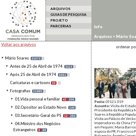
ARQUIVOS
GUIAS DE PESQUISA
PROJETO
PARCERIAS
Info
Arquivos
>
Mário Soa
estrangeiro
>
China/
Voltar aos arquivos
ordenar po
Mário Soares
31672
I
Antes de 25 de Abril de 1974
3113
I
Após 25 de Abril de 1974
5261
I
Caricaturas e cartoons
33
I
Fotografias
21885
I
01.Vida pessoal e familiar
42
206
Pasta:
05121.019
Assunto:
Visita de Estad
02.Opositor ao Estado Novo
140
Presidente da República 
Soares à República Popula
03.Secretário-Geral do PS
12
283
Visita ao Palácio de Verão
Imperadores da China ("Y
04.Ministro dos Negócios
em Pequim; Maria Barros
Estrangeiros
9
89
esposa do PR; Francisco P
Balsemão; Ângelo Correia