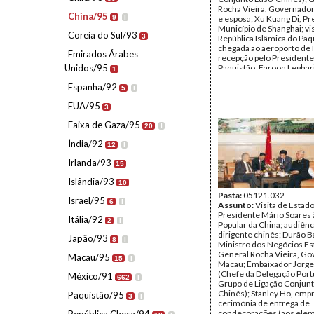
Rocha Vieira, Governado
China/95
9
I
e esposa; Xu Kuang Di, Pr
Município de Shanghai; vis
Coreia do Sul/93
3
República Islâmica do Paq
chegada ao aeroporto de 
Emirados Árabes
recepção pelo Presidente
Unidos/95
Paquistão, Farooq Leghari
1
Duarte Cunha, assessor d
Espanha/92
do Presidente da Repúblic
5
I
patentes paquistanesas; 
EUA/95
com vestes tradicionais;
3
militar com os Presidente
Faixa de Gaza/95
Soares sobre um palanqu
20
I
Autor:
Jorge Brilhante
Índia/92
12
I
Data:
segunda, 10 de abril
segunda, 17 de abril de 1
Irlanda/93
15
Fundo:
AMS - Arquivo Má
Tipo Documental:
Fotogr
Islândia/93
10
Página(s):
36
Pasta:
05121.032
Israel/95
6
I
Assunto:
Visita de Estad
Presidente Mário Soares 
Itália/92
2
I
Popular da China; audiên
dirigente chinês; Durão B
Japão/93
8
I
Ministro dos Negócios Es
General Rocha Vieira, G
Macau/95
15
I
Macau; Embaixador Jorge 
(Chefe da Delegação Por
México/91
662
I
Grupo de Ligação Conjunt
Chinês); Stanley Ho, empr
Paquistão/95
3
I
cerimónia de entrega de
condecorações (aos ele