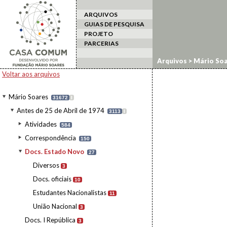
ARQUIVOS
GUIAS DE PESQUISA
PROJETO
PARCERIAS
Arquivos
>
Mário Soa
Voltar aos arquivos
Mário Soares
31672
I
Antes de 25 de Abril de 1974
3113
I
Atividades
584
Correspondência
150
Docs. Estado Novo
27
Diversos
3
Docs. oficiais
10
Estudantes Nacionalistas
11
União Nacional
3
Docs. I República
3