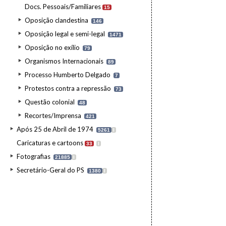
Docs. Pessoais/Familiares
15
Oposição clandestina
146
Oposição legal e semi-legal
1471
Oposição no exílio
79
Organismos Internacionais
89
Processo Humberto Delgado
7
Protestos contra a repressão
73
Questão colonial
48
Recortes/Imprensa
421
Após 25 de Abril de 1974
5261
I
Caricaturas e cartoons
33
I
Fotografias
21885
I
Secretário-Geral do PS
1380
I