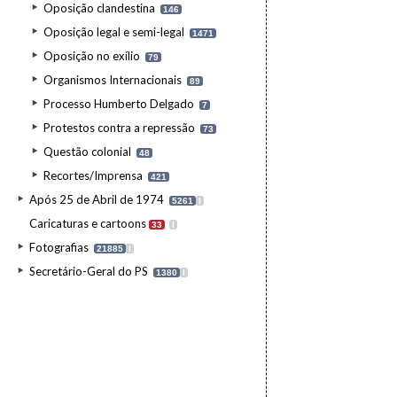
Oposição clandestina
146
Oposição legal e semi-legal
1471
Oposição no exílio
79
Organismos Internacionais
89
Processo Humberto Delgado
7
Protestos contra a repressão
73
Questão colonial
48
Recortes/Imprensa
421
Após 25 de Abril de 1974
5261
I
Caricaturas e cartoons
33
I
Fotografias
21885
I
Secretário-Geral do PS
1380
I