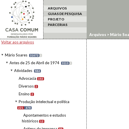
ARQUIVOS
GUIAS DE PESQUISA
PROJETO
PARCERIAS
Arquivos
>
Mário Soa
Ensaios
Voltar aos arquivos
Mário Soares
31672
I
Antes de 25 de Abril de 1974
3113
I
Atividades
584
Advocacia
102
Diversos
2
Ensino
2
Produção intelectual e política
221
478
Apontamentos e estudos
históricos
12
Artigos de imprensa