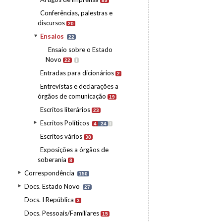
89
Conferências, palestras e
discursos
20
Ensaios
22
Ensaio sobre o Estado
Novo
22
I
Entradas para dicionários
2
Entrevistas e declarações a
órgãos de comunicação
19
Escritos literários
23
Escritos Políticos
4
24
I
Escritos vários
38
Exposições a órgãos de
soberania
8
Correspondência
150
Docs. Estado Novo
27
Docs. I República
3
Docs. Pessoais/Familiares
15