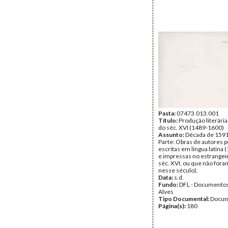
Pasta:
07473.013.001
Título:
Produção literári
do séc. XVI (1489-1600)
Assunto:
Década de 1591
Parte: Obras de autores 
escritas em língua latina
e impressas no estrangei
séc. XVI, ou que não for
nesse século).
Data:
s.d.
Fundo:
DFL - Documentos
Alves
Tipo Documental:
Docum
Página(s):
180