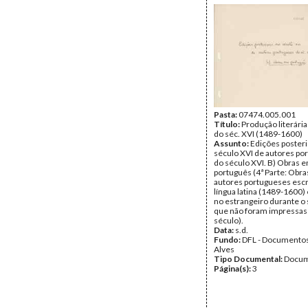
Pasta:
07474.005.001
Título:
Produção literári
do séc. XVI (1489-1600)
Assunto:
Edições posteri
século XVI de autores po
do século XVI. B) Obras 
português (4ª Parte: Obra
autores portugueses esc
língua latina (1489-1600)
no estrangeiro durante o 
que não foram impressas
século).
Data:
s.d.
Fundo:
DFL - Documentos
Alves
Tipo Documental:
Docum
Página(s):
3