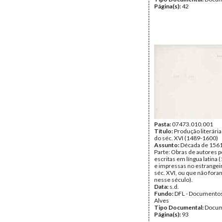
Página(s):
42
Pasta:
07473.010.001
Título:
Produção literári
do séc. XVI (1489-1600)
Assunto:
Década de 1561
Parte: Obras de autores 
escritas em língua latina
e impressas no estrangei
séc. XVI, ou que não for
nesse século).
Data:
s.d.
Fundo:
DFL - Documentos
Alves
Tipo Documental:
Docum
Página(s):
93