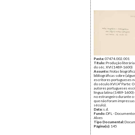
Pasta:
07474.002.001
Título:
Produção literári
do séc. XVI (1489-1600)
Assunto:
Notas biográfic
bibliográficas sobre (algu
escritores portugueses no
do século XVI (4ª Parte: 
autores portugueses esc
língua latina (1489-1600)
no estrangeiro durante o 
que não foram impressas
século).
Data:
s.d.
Fundo:
DFL - Documentos
Alves
Tipo Documental:
Docum
Página(s):
145