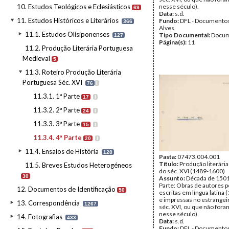
10. Estudos Teológicos e Eclesiásticos
nesse século).
69
Data:
s.d.
11. Estudos Históricos e Literários
Fundo:
DFL - Documentos
366
Alves
11.1. Estudos Olisiponenses
Tipo Documental:
Docum
127
Página(s):
11
11.2. Produção Literária Portuguesa
Medieval
5
11.3. Roteiro Produção Literária
Portuguesa Séc. XVI
76
I
11.3.1. 1ª Parte
17
I
11.3.2. 2ª Parte
24
I
11.3.3. 3ª Parte
15
I
11.3.4. 4ª Parte
20
I
11.4. Ensaios de História
128
Pasta:
07473.004.001
Título:
Produção literári
11.5. Breves Estudos Heterogéneos
do séc. XVI (1489-1600)
30
Assunto:
Década de 1501
Parte: Obras de autores 
12. Documentos de Identificação
50
escritas em língua latina
e impressas no estrangei
13. Correspondência
1267
séc. XVI, ou que não for
nesse século).
14. Fotografias
433
Data:
s.d.
Fundo:
DFL - Documentos