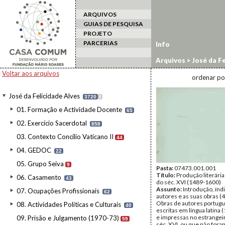
ARQUIVOS
GUIAS DE PESQUISA
PROJETO
PARCERIAS
Info
Arquivos
>
José da Fe
Literária Portuguesa
Voltar aos arquivos
ordenar po
José da Felicidade Alves
3720
I
01. Formação e Actividade Docente
65
02. Exercício Sacerdotal
858
03. Contexto Concílio Vaticano II
44
04. GEDOC
22
05. Grupo Seiva
9
Pasta:
07473.001.001
Título:
Produção literári
06. Casamento
43
do séc. XVI (1489-1600)
Assunto:
Introdução, índ
07. Ocupações Profissionais
62
autores e as suas obras (4
Obras de autores portug
08. Actividades Políticas e Culturais
40
escritas em língua latina
e impressas no estrangei
09. Prisão e Julgamento (1970-73)
59
séc. XVI, ou que não for