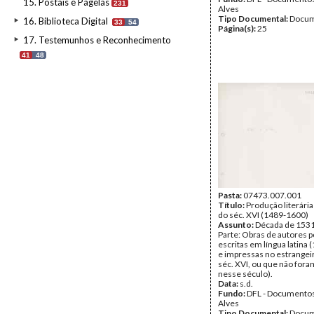
15. Postais e Pagelas
231
Alves
Tipo Documental:
Docum
16. Biblioteca Digital
33
54
Página(s):
25
17. Testemunhos e Reconhecimento
41
48
Pasta:
07473.007.001
Título:
Produção literári
do séc. XVI (1489-1600)
Assunto:
Década de 1531
Parte: Obras de autores 
escritas em língua latina
e impressas no estrangei
séc. XVI, ou que não for
nesse século).
Data:
s.d.
Fundo:
DFL - Documentos
Alves
Tipo Documental:
Docum