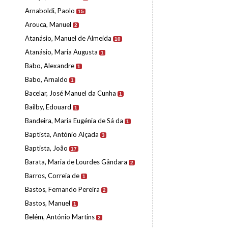
Arnaboldi, Paolo
15
Arouca, Manuel
2
Atanásio, Manuel de Almeida
10
Atanásio, Maria Augusta
1
Babo, Alexandre
1
Babo, Arnaldo
1
Bacelar, José Manuel da Cunha
1
Bailby, Edouard
1
Bandeira, Maria Eugénia de Sá da
1
Baptista, António Alçada
3
Baptista, João
17
Barata, Maria de Lourdes Gândara
2
Barros, Correia de
1
Bastos, Fernando Pereira
2
Bastos, Manuel
1
Belém, António Martins
2