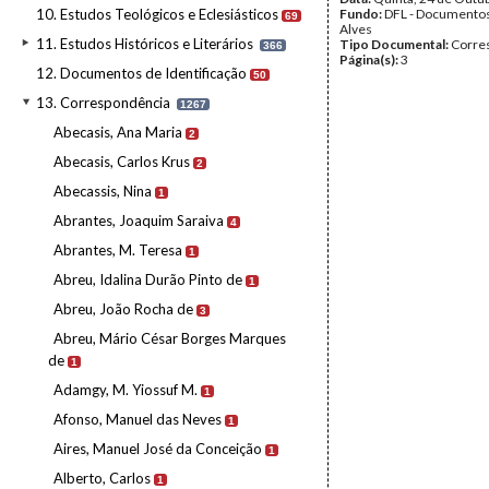
10. Estudos Teológicos e Eclesiásticos
Fundo:
DFL - Documentos
69
Alves
11. Estudos Históricos e Literários
Tipo Documental:
Corre
366
Página(s):
3
12. Documentos de Identificação
50
13. Correspondência
1267
Abecasis, Ana Maria
2
Abecasis, Carlos Krus
2
Abecassis, Nina
1
Abrantes, Joaquim Saraiva
4
Abrantes, M. Teresa
1
Abreu, Idalina Durão Pinto de
1
Abreu, João Rocha de
3
Abreu, Mário César Borges Marques
de
1
Adamgy, M. Yiossuf M.
1
Afonso, Manuel das Neves
1
Aires, Manuel José da Conceição
1
Alberto, Carlos
1