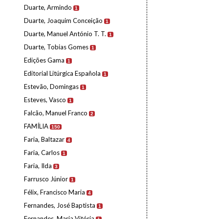
Duarte, Armindo
1
Duarte, Joaquim Conceição
1
Duarte, Manuel António T. T.
1
Duarte, Tobias Gomes
1
Edições Gama
1
Editorial Litúrgica Española
1
Estevão, Domingas
1
Esteves, Vasco
1
Falcão, Manuel Franco
2
FAMÍLIA
150
Faria, Baltazar
4
Faria, Carlos
1
Faria, Ilda
3
Farrusco Júnior
1
Félix, Francisco Maria
4
Fernandes, José Baptista
1
Fernandes, Maria Vitória