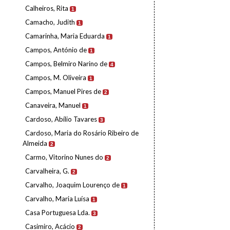
Calheiros, Rita
1
Camacho, Judith
1
Camarinha, Maria Eduarda
1
Campos, António de
1
Campos, Belmiro Narino de
4
Campos, M. Oliveira
1
Campos, Manuel Pires de
2
Canaveira, Manuel
1
Cardoso, Abílio Tavares
3
Cardoso, Maria do Rosário Ribeiro de
Almeida
2
Carmo, Vitorino Nunes do
2
Carvalheira, G.
2
Carvalho, Joaquim Lourenço de
1
Carvalho, Maria Luísa
1
Casa Portuguesa Lda.
3
Casimiro, Acácio
2