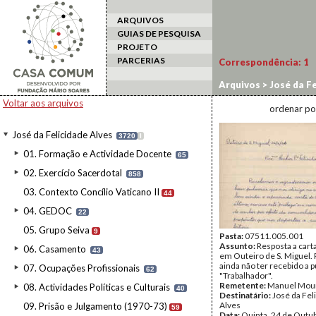
ARQUIVOS
GUIAS DE PESQUISA
PROJETO
PARCERIAS
Correspondência:
1
Arquivos
>
José da Fe
Voltar aos arquivos
ordenar po
José da Felicidade Alves
3720
I
01. Formação e Actividade Docente
65
02. Exercício Sacerdotal
858
03. Contexto Concílio Vaticano II
44
04. GEDOC
22
05. Grupo Seiva
9
Pasta:
07511.005.001
Assunto:
Resposta a cart
06. Casamento
43
em Outeiro de S. Miguel.
ainda não ter recebido a 
07. Ocupações Profissionais
62
"Trabalhador".
Remetente:
Manuel Mou
08. Actividades Políticas e Culturais
40
Destinatário:
José da Fel
Alves
09. Prisão e Julgamento (1970-73)
59
Data:
Quinta, 24 de Outu