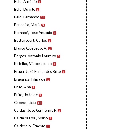
Belo, António
1
Belo, Duarte
1
Belo, Fernando
14
Benedita, Maria
9
Bernabé, José Antonio
2
Bettencourt, Carlos
1
Blanco Quevedo, A.
1
Borges, António Loureiro
3
Botelho, Viscondes do
1
Braga, José Fernandes Brito
1
Bragança, Filipa de
1
Brito, Ana
2
Brito, João de
1
Cabeça, Lídia
28
Caldas, José Guilherme P.
1
Caldeira Lda., Mário
1
Calderolo, Ernesto
1