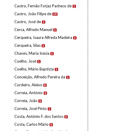
Castro, Fernão Forjaz Pacheco de
1
Castro, João Filipe de
19
Castro, José de
1
Cerca, Alfredo Manuel
1
Cerqueira, Isaura Alfreda Madeira
1
Cerqueira, Silas
1
Chaves, Maria Inácia
1
Coelho, José
1
Coelho, Mário Baptista
1
Conceição, Alfredo Pereira da
1
Cordeiro, Aleixo
6
Correia, António
3
Correia, João
3
Correia, José Pinto
1
Costa, António F. dos Santos
2
Costa, Carlos Mário
2