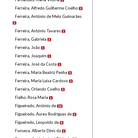
1
Ferreira, Alfredo Guilherme Coelho
3
Ferreira, António de Melo Guimarães
2
Ferreira, António Tavares
1
Ferreira, Gabriela
2
Ferreira, João
1
Ferreira, Joaquim
1
Ferreira, José da Costa
1
Ferreira, Maria Beatriz Penha
3
Ferreira, Maria Luísa Cardoso
2
Ferreira, Orlando Coelho
2
Fialho, Rosa Maria
1
Figueiredo, António de
10
Figueiredo, Áureo Rodrigues de
2
Figueiredo, Leopoldo de
9
Fonseca, Alberto Dinis da
2