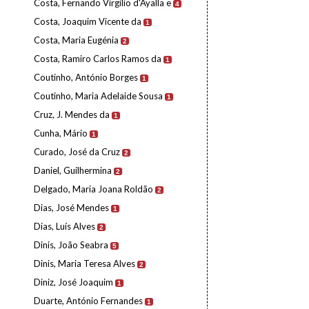
Costa, Fernando Virgílio d'Ayalla e
4
Costa, Joaquim Vicente da
1
Costa, Maria Eugénia
2
Costa, Ramiro Carlos Ramos da
1
Coutinho, António Borges
1
Coutinho, Maria Adelaide Sousa
1
Cruz, J. Mendes da
1
Cunha, Mário
1
Curado, José da Cruz
2
Daniel, Guilhermina
2
Delgado, Maria Joana Roldão
2
Dias, José Mendes
1
Dias, Luís Alves
2
Dinis, João Seabra
5
Dinis, Maria Teresa Alves
2
Diniz, José Joaquim
1
Duarte, António Fernandes
1