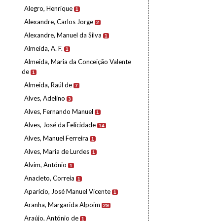
Alegro, Henrique
1
Alexandre, Carlos Jorge
2
Alexandre, Manuel da Silva
1
Almeida, A. F.
1
Almeida, Maria da Conceição Valente
de
1
Almeida, Raúl de
7
Alves, Adelino
3
Alves, Fernando Manuel
1
Alves, José da Felicidade
14
Alves, Manuel Ferreira
1
Alves, Maria de Lurdes
1
Alvim, António
1
Anacleto, Correia
1
Aparício, José Manuel Vicente
1
Aranha, Margarida Alpoim
29
Araújo, António de
1