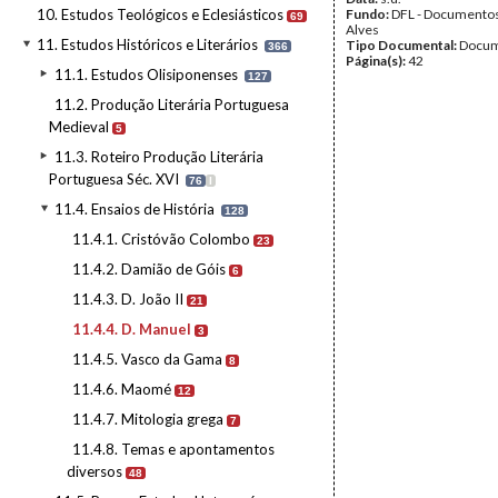
10. Estudos Teológicos e Eclesiásticos
Fundo:
DFL - Documentos
69
Alves
11. Estudos Históricos e Literários
Tipo Documental:
Docum
366
Página(s):
42
11.1. Estudos Olisiponenses
127
11.2. Produção Literária Portuguesa
Medieval
5
11.3. Roteiro Produção Literária
Portuguesa Séc. XVI
76
I
11.4. Ensaios de História
128
11.4.1. Cristóvão Colombo
23
11.4.2. Damião de Góis
6
11.4.3. D. João II
21
11.4.4. D. Manuel
3
11.4.5. Vasco da Gama
8
11.4.6. Maomé
12
11.4.7. Mitologia grega
7
11.4.8. Temas e apontamentos
diversos
48