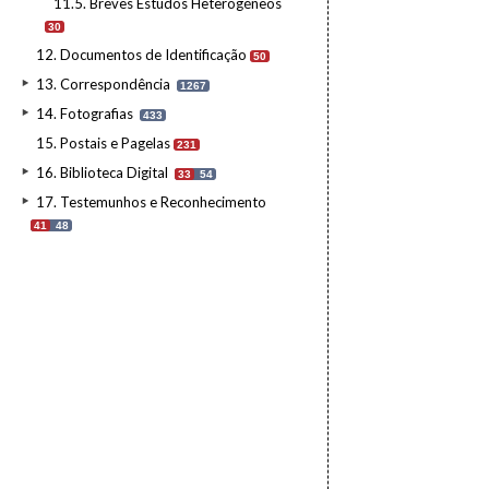
11.5. Breves Estudos Heterogéneos
30
12. Documentos de Identificação
50
13. Correspondência
1267
14. Fotografias
433
15. Postais e Pagelas
231
16. Biblioteca Digital
33
54
17. Testemunhos e Reconhecimento
41
48