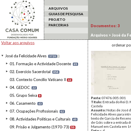
ARQUIVOS
GUIAS DE PESQUISA
PROJETO
PARCERIAS
Documentos:
3
Arquivos
>
José da Fe
11.4.4. D. Manuel
Voltar aos arquivos
ordenar po
José da Felicidade Alves
3720
I
01. Formação e Actividade Docente
65
02. Exercício Sacerdotal
858
03. Contexto Concílio Vaticano II
44
04. GEDOC
22
05. Grupo Seiva
9
Pasta:
07476.005.001
Título:
Entrada do Rei D.
06. Casamento
43
Castela
Assunto:
Notas de José 
07. Ocupações Profissionais
62
Felicidade Alves para int
texto de Garcia de Resen
08. Actividades Políticas e Culturais
40
de Góis sobre a entrada do
Manuel em Castela em 1
09. Prisão e Julgamento (1970-73)
59
Data:
s.d.