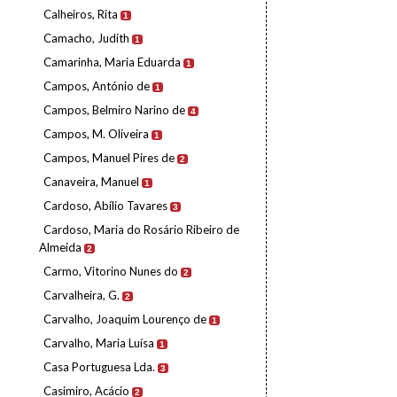
Calheiros, Rita
1
Camacho, Judith
1
Camarinha, Maria Eduarda
1
Campos, António de
1
Campos, Belmiro Narino de
4
Campos, M. Oliveira
1
Campos, Manuel Pires de
2
Canaveira, Manuel
1
Cardoso, Abílio Tavares
3
Cardoso, Maria do Rosário Ribeiro de
Almeida
2
Carmo, Vitorino Nunes do
2
Carvalheira, G.
2
Carvalho, Joaquim Lourenço de
1
Carvalho, Maria Luísa
1
Casa Portuguesa Lda.
3
Casimiro, Acácio
2