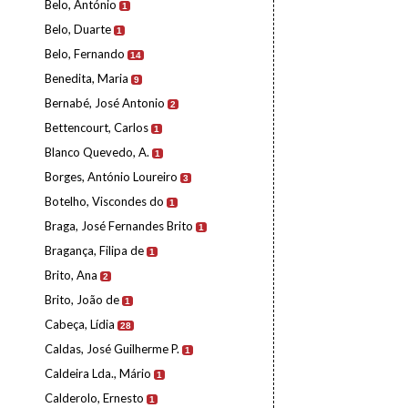
Belo, António
1
Belo, Duarte
1
Belo, Fernando
14
Benedita, Maria
9
Bernabé, José Antonio
2
Bettencourt, Carlos
1
Blanco Quevedo, A.
1
Borges, António Loureiro
3
Botelho, Viscondes do
1
Braga, José Fernandes Brito
1
Bragança, Filipa de
1
Brito, Ana
2
Brito, João de
1
Cabeça, Lídia
28
Caldas, José Guilherme P.
1
Caldeira Lda., Mário
1
Calderolo, Ernesto
1