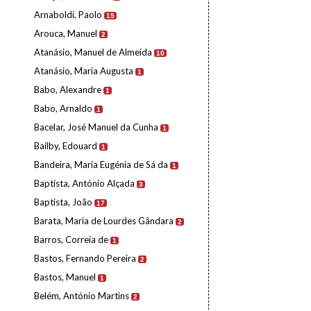
Arnaboldi, Paolo
15
Arouca, Manuel
2
Atanásio, Manuel de Almeida
10
Atanásio, Maria Augusta
1
Babo, Alexandre
1
Babo, Arnaldo
1
Bacelar, José Manuel da Cunha
1
Bailby, Edouard
1
Bandeira, Maria Eugénia de Sá da
1
Baptista, António Alçada
3
Baptista, João
17
Barata, Maria de Lourdes Gândara
2
Barros, Correia de
1
Bastos, Fernando Pereira
2
Bastos, Manuel
1
Belém, António Martins
2