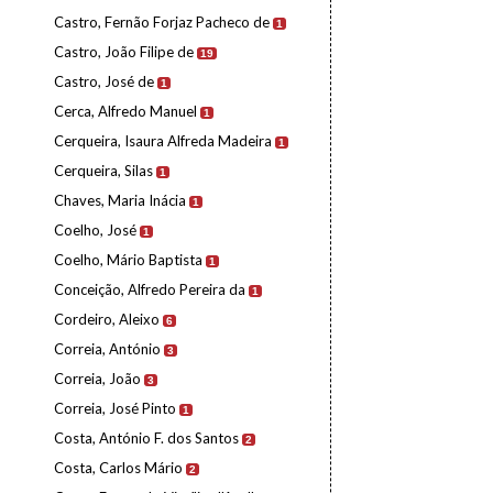
Castro, Fernão Forjaz Pacheco de
1
Castro, João Filipe de
19
Castro, José de
1
Cerca, Alfredo Manuel
1
Cerqueira, Isaura Alfreda Madeira
1
Cerqueira, Silas
1
Chaves, Maria Inácia
1
Coelho, José
1
Coelho, Mário Baptista
1
Conceição, Alfredo Pereira da
1
Cordeiro, Aleixo
6
Correia, António
3
Correia, João
3
Correia, José Pinto
1
Costa, António F. dos Santos
2
Costa, Carlos Mário
2