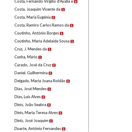
Costa, Fernando Virgílio d'Ayalla e
4
Costa, Joaquim Vicente da
1
Costa, Maria Eugénia
2
Costa, Ramiro Carlos Ramos da
1
Coutinho, António Borges
1
Coutinho, Maria Adelaide Sousa
1
Cruz, J. Mendes da
1
Cunha, Mário
1
Curado, José da Cruz
2
Daniel, Guilhermina
2
Delgado, Maria Joana Roldão
2
Dias, José Mendes
1
Dias, Luís Alves
2
Dinis, João Seabra
5
Dinis, Maria Teresa Alves
2
Diniz, José Joaquim
1
Duarte, António Fernandes
1