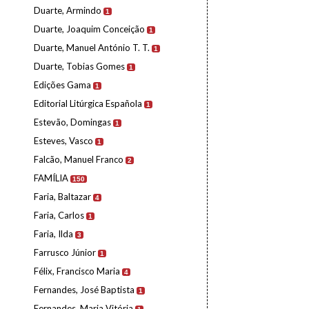
Duarte, Armindo
1
Duarte, Joaquim Conceição
1
Duarte, Manuel António T. T.
1
Duarte, Tobias Gomes
1
Edições Gama
1
Editorial Litúrgica Española
1
Estevão, Domingas
1
Esteves, Vasco
1
Falcão, Manuel Franco
2
FAMÍLIA
150
Faria, Baltazar
4
Faria, Carlos
1
Faria, Ilda
3
Farrusco Júnior
1
Félix, Francisco Maria
4
Fernandes, José Baptista
1
Fernandes, Maria Vitória