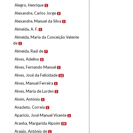
Alegro, Henrique
1
Alexandre, Carlos Jorge
2
Alexandre, Manuel da Silva
1
Almeida, A. F.
1
Almeida, Maria da Conceição Valente
de
1
Almeida, Raúl de
7
Alves, Adelino
3
Alves, Fernando Manuel
1
Alves, José da Felicidade
14
Alves, Manuel Ferreira
1
Alves, Maria de Lurdes
1
Alvim, António
1
Anacleto, Correia
1
Aparício, José Manuel Vicente
1
Aranha, Margarida Alpoim
29
Araújo, António de
1