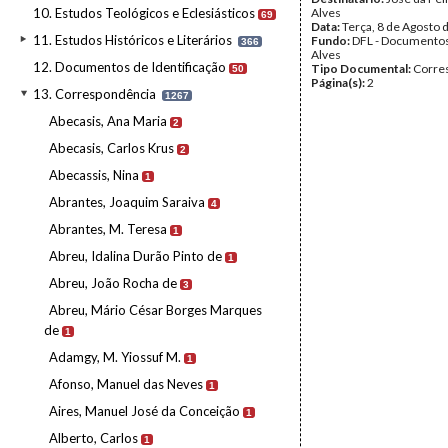
10. Estudos Teológicos e Eclesiásticos
Alves
69
Data:
Terça, 8 de Agosto 
11. Estudos Históricos e Literários
Fundo:
DFL - Documentos
366
Alves
12. Documentos de Identificação
Tipo Documental:
Corre
50
Página(s):
2
13. Correspondência
1267
Abecasis, Ana Maria
2
Abecasis, Carlos Krus
2
Abecassis, Nina
1
Abrantes, Joaquim Saraiva
4
Abrantes, M. Teresa
1
Abreu, Idalina Durão Pinto de
1
Abreu, João Rocha de
3
Abreu, Mário César Borges Marques
de
1
Adamgy, M. Yiossuf M.
1
Afonso, Manuel das Neves
1
Aires, Manuel José da Conceição
1
Alberto, Carlos
1