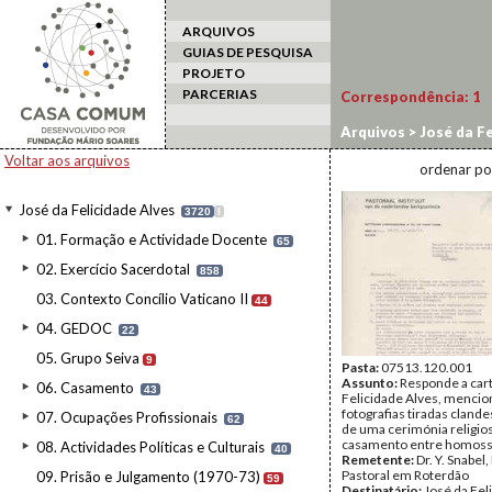
ARQUIVOS
GUIAS DE PESQUISA
PROJETO
PARCERIAS
Correspondência:
1
Arquivos
>
José da Fe
Voltar aos arquivos
ordenar po
José da Felicidade Alves
3720
I
01. Formação e Actividade Docente
65
02. Exercício Sacerdotal
858
03. Contexto Concílio Vaticano II
44
04. GEDOC
22
05. Grupo Seiva
9
Pasta:
07513.120.001
Assunto:
Responde a car
06. Casamento
43
Felicidade Alves, menci
fotografias tiradas cland
07. Ocupações Profissionais
62
de uma cerimónia religio
casamento entre homoss
08. Actividades Políticas e Culturais
40
Remetente:
Dr. Y. Snabel,
Pastoral em Roterdão
09. Prisão e Julgamento (1970-73)
59
Destinatário:
José da Fel