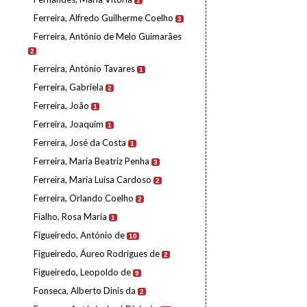
1
Ferreira, Alfredo Guilherme Coelho
3
Ferreira, António de Melo Guimarães
2
Ferreira, António Tavares
1
Ferreira, Gabriela
2
Ferreira, João
1
Ferreira, Joaquim
1
Ferreira, José da Costa
1
Ferreira, Maria Beatriz Penha
3
Ferreira, Maria Luísa Cardoso
2
Ferreira, Orlando Coelho
2
Fialho, Rosa Maria
1
Figueiredo, António de
10
Figueiredo, Áureo Rodrigues de
2
Figueiredo, Leopoldo de
9
Fonseca, Alberto Dinis da
2