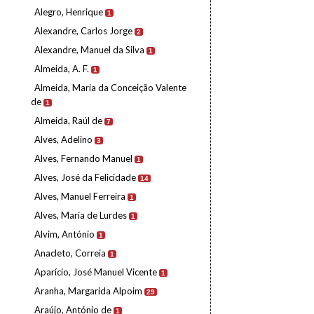
Alegro, Henrique
1
Alexandre, Carlos Jorge
2
Alexandre, Manuel da Silva
1
Almeida, A. F.
1
Almeida, Maria da Conceição Valente
de
1
Almeida, Raúl de
7
Alves, Adelino
3
Alves, Fernando Manuel
1
Alves, José da Felicidade
14
Alves, Manuel Ferreira
1
Alves, Maria de Lurdes
1
Alvim, António
1
Anacleto, Correia
1
Aparício, José Manuel Vicente
1
Aranha, Margarida Alpoim
29
Araújo, António de
1