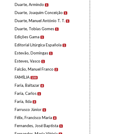
Duarte, Armindo
1
Duarte, Joaquim Conceição
1
Duarte, Manuel António T. T.
1
Duarte, Tobias Gomes
1
Edições Gama
1
Editorial Litúrgica Española
1
Estevão, Domingas
1
Esteves, Vasco
1
Falcão, Manuel Franco
2
FAMÍLIA
150
Faria, Baltazar
4
Faria, Carlos
1
Faria, Ilda
3
Farrusco Júnior
1
Félix, Francisco Maria
4
Fernandes, José Baptista
1
Fernandes, Maria Vitória