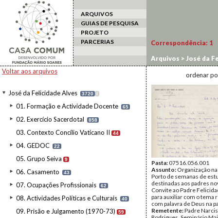
ARQUIVOS
GUIAS DE PESQUISA
PROJETO
PARCERIAS
Correspondência:
1
Arquivos
>
José da Fe
Voltar aos arquivos
ordenar po
José da Felicidade Alves
3720
I
01. Formação e Actividade Docente
65
02. Exercício Sacerdotal
858
03. Contexto Concílio Vaticano II
44
04. GEDOC
22
05. Grupo Seiva
9
Pasta:
07516.056.001
Assunto:
Organização na
06. Casamento
43
Porto de semanas de est
destinadas aos padres no
07. Ocupações Profissionais
62
Convite ao Padre Felicid
para auxiliar com o tema 
08. Actividades Políticas e Culturais
40
com palavra de Deus na pa
Remetente:
Padre Narci
09. Prisão e Julgamento (1970-73)
59
Rodrigues, Seminário Maio