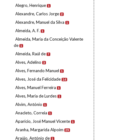
Alegro, Henrique
1
Alexandre, Carlos Jorge
2
Alexandre, Manuel da Silva
1
Almeida, A. F.
1
Almeida, Maria da Conceição Valente
de
1
Almeida, Raúl de
7
Alves, Adelino
3
Alves, Fernando Manuel
1
Alves, José da Felicidade
14
Alves, Manuel Ferreira
1
Alves, Maria de Lurdes
1
Alvim, António
1
Anacleto, Correia
1
Aparício, José Manuel Vicente
1
Aranha, Margarida Alpoim
29
Araújo, António de
1