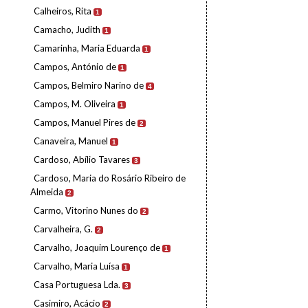
Calheiros, Rita
1
Camacho, Judith
1
Camarinha, Maria Eduarda
1
Campos, António de
1
Campos, Belmiro Narino de
4
Campos, M. Oliveira
1
Campos, Manuel Pires de
2
Canaveira, Manuel
1
Cardoso, Abílio Tavares
3
Cardoso, Maria do Rosário Ribeiro de
Almeida
2
Carmo, Vitorino Nunes do
2
Carvalheira, G.
2
Carvalho, Joaquim Lourenço de
1
Carvalho, Maria Luísa
1
Casa Portuguesa Lda.
3
Casimiro, Acácio
2