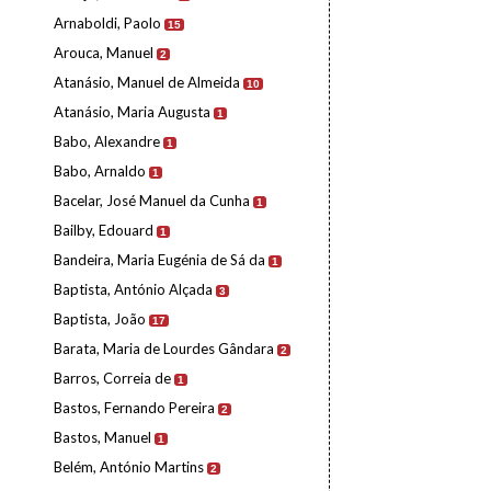
Arnaboldi, Paolo
15
Arouca, Manuel
2
Atanásio, Manuel de Almeida
10
Atanásio, Maria Augusta
1
Babo, Alexandre
1
Babo, Arnaldo
1
Bacelar, José Manuel da Cunha
1
Bailby, Edouard
1
Bandeira, Maria Eugénia de Sá da
1
Baptista, António Alçada
3
Baptista, João
17
Barata, Maria de Lourdes Gândara
2
Barros, Correia de
1
Bastos, Fernando Pereira
2
Bastos, Manuel
1
Belém, António Martins
2