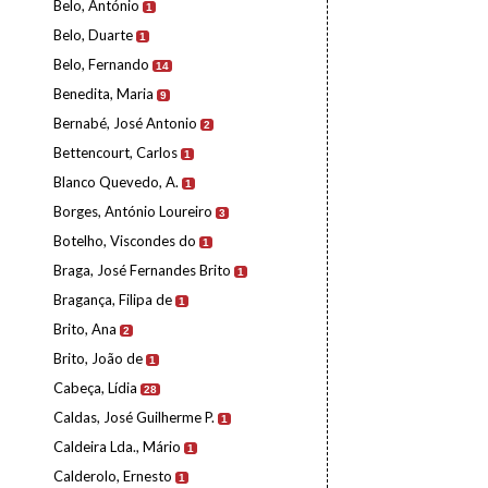
Belo, António
1
Belo, Duarte
1
Belo, Fernando
14
Benedita, Maria
9
Bernabé, José Antonio
2
Bettencourt, Carlos
1
Blanco Quevedo, A.
1
Borges, António Loureiro
3
Botelho, Viscondes do
1
Braga, José Fernandes Brito
1
Bragança, Filipa de
1
Brito, Ana
2
Brito, João de
1
Cabeça, Lídia
28
Caldas, José Guilherme P.
1
Caldeira Lda., Mário
1
Calderolo, Ernesto
1