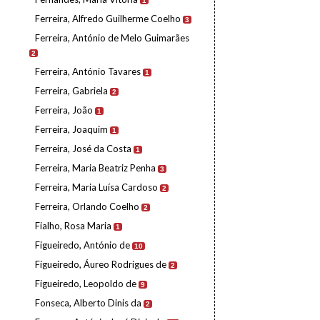
1
Ferreira, Alfredo Guilherme Coelho
3
Ferreira, António de Melo Guimarães
2
Ferreira, António Tavares
1
Ferreira, Gabriela
2
Ferreira, João
1
Ferreira, Joaquim
1
Ferreira, José da Costa
1
Ferreira, Maria Beatriz Penha
3
Ferreira, Maria Luísa Cardoso
2
Ferreira, Orlando Coelho
2
Fialho, Rosa Maria
1
Figueiredo, António de
10
Figueiredo, Áureo Rodrigues de
2
Figueiredo, Leopoldo de
9
Fonseca, Alberto Dinis da
2