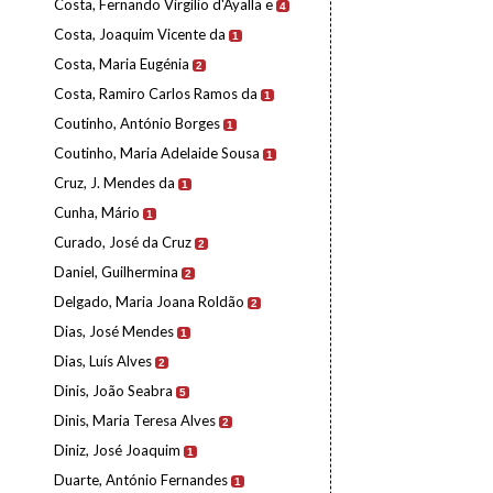
Costa, Fernando Virgílio d'Ayalla e
4
Costa, Joaquim Vicente da
1
Costa, Maria Eugénia
2
Costa, Ramiro Carlos Ramos da
1
Coutinho, António Borges
1
Coutinho, Maria Adelaide Sousa
1
Cruz, J. Mendes da
1
Cunha, Mário
1
Curado, José da Cruz
2
Daniel, Guilhermina
2
Delgado, Maria Joana Roldão
2
Dias, José Mendes
1
Dias, Luís Alves
2
Dinis, João Seabra
5
Dinis, Maria Teresa Alves
2
Diniz, José Joaquim
1
Duarte, António Fernandes
1