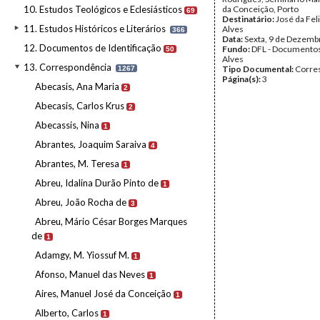
10. Estudos Teológicos e Eclesiásticos
da Conceição, Porto
69
Destinatário:
José da Fel
11. Estudos Históricos e Literários
Alves
366
Data:
Sexta, 9 de Dezemb
12. Documentos de Identificação
Fundo:
DFL - Documentos
50
Alves
13. Correspondência
Tipo Documental:
Corre
1267
Página(s):
3
Abecasis, Ana Maria
2
Abecasis, Carlos Krus
2
Abecassis, Nina
1
Abrantes, Joaquim Saraiva
4
Abrantes, M. Teresa
1
Abreu, Idalina Durão Pinto de
1
Abreu, João Rocha de
3
Abreu, Mário César Borges Marques
de
1
Adamgy, M. Yiossuf M.
1
Afonso, Manuel das Neves
1
Aires, Manuel José da Conceição
1
Alberto, Carlos
1