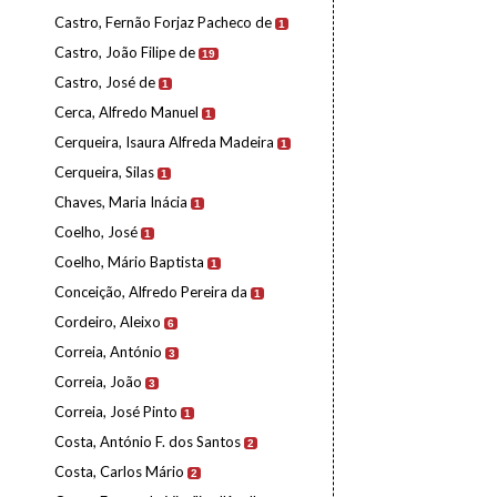
Castro, Fernão Forjaz Pacheco de
1
Castro, João Filipe de
19
Castro, José de
1
Cerca, Alfredo Manuel
1
Cerqueira, Isaura Alfreda Madeira
1
Cerqueira, Silas
1
Chaves, Maria Inácia
1
Coelho, José
1
Coelho, Mário Baptista
1
Conceição, Alfredo Pereira da
1
Cordeiro, Aleixo
6
Correia, António
3
Correia, João
3
Correia, José Pinto
1
Costa, António F. dos Santos
2
Costa, Carlos Mário
2