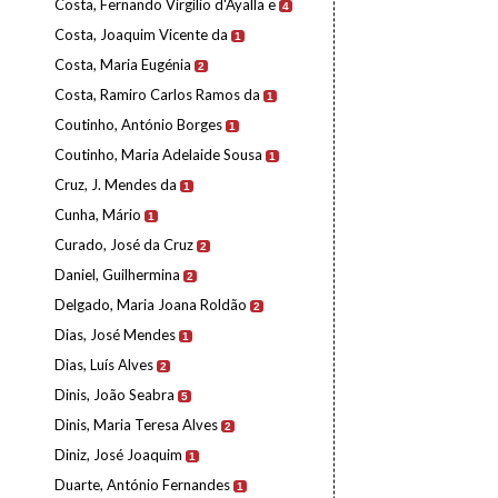
Costa, Fernando Virgílio d'Ayalla e
4
Costa, Joaquim Vicente da
1
Costa, Maria Eugénia
2
Costa, Ramiro Carlos Ramos da
1
Coutinho, António Borges
1
Coutinho, Maria Adelaide Sousa
1
Cruz, J. Mendes da
1
Cunha, Mário
1
Curado, José da Cruz
2
Daniel, Guilhermina
2
Delgado, Maria Joana Roldão
2
Dias, José Mendes
1
Dias, Luís Alves
2
Dinis, João Seabra
5
Dinis, Maria Teresa Alves
2
Diniz, José Joaquim
1
Duarte, António Fernandes
1