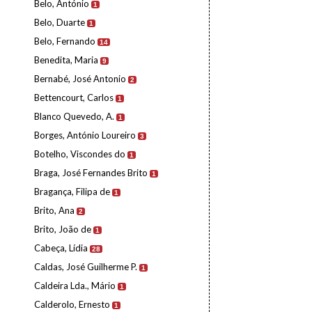
Belo, António
1
Belo, Duarte
1
Belo, Fernando
14
Benedita, Maria
9
Bernabé, José Antonio
2
Bettencourt, Carlos
1
Blanco Quevedo, A.
1
Borges, António Loureiro
3
Botelho, Viscondes do
1
Braga, José Fernandes Brito
1
Bragança, Filipa de
1
Brito, Ana
2
Brito, João de
1
Cabeça, Lídia
28
Caldas, José Guilherme P.
1
Caldeira Lda., Mário
1
Calderolo, Ernesto
1