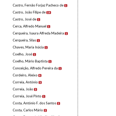
Castro, Fernão Forjaz Pacheco de
1
Castro, João Filipe de
19
Castro, José de
1
Cerca, Alfredo Manuel
1
Cerqueira, Isaura Alfreda Madeira
1
Cerqueira, Silas
1
Chaves, Maria Inácia
1
Coelho, José
1
Coelho, Mário Baptista
1
Conceição, Alfredo Pereira da
1
Cordeiro, Aleixo
6
Correia, António
3
Correia, João
3
Correia, José Pinto
1
Costa, António F. dos Santos
2
Costa, Carlos Mário
2