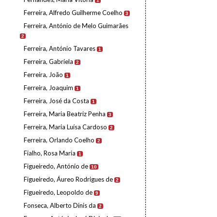
1
Ferreira, Alfredo Guilherme Coelho
3
Ferreira, António de Melo Guimarães
2
Ferreira, António Tavares
1
Ferreira, Gabriela
2
Ferreira, João
1
Ferreira, Joaquim
1
Ferreira, José da Costa
1
Ferreira, Maria Beatriz Penha
3
Ferreira, Maria Luísa Cardoso
2
Ferreira, Orlando Coelho
2
Fialho, Rosa Maria
1
Figueiredo, António de
10
Figueiredo, Áureo Rodrigues de
2
Figueiredo, Leopoldo de
9
Fonseca, Alberto Dinis da
2