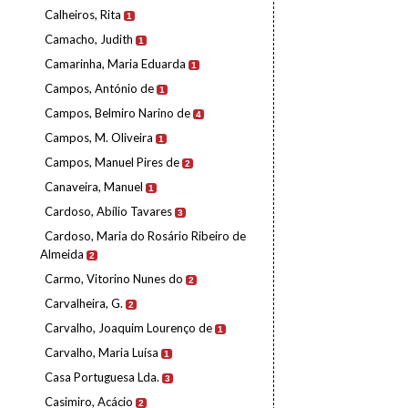
Calheiros, Rita
1
Camacho, Judith
1
Camarinha, Maria Eduarda
1
Campos, António de
1
Campos, Belmiro Narino de
4
Campos, M. Oliveira
1
Campos, Manuel Pires de
2
Canaveira, Manuel
1
Cardoso, Abílio Tavares
3
Cardoso, Maria do Rosário Ribeiro de
Almeida
2
Carmo, Vitorino Nunes do
2
Carvalheira, G.
2
Carvalho, Joaquim Lourenço de
1
Carvalho, Maria Luísa
1
Casa Portuguesa Lda.
3
Casimiro, Acácio
2