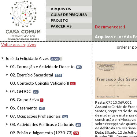
ARQUIVOS
GUIAS DE PESQUISA
PROJETO
PARCERIAS
Documentos:
1
Arquivos
>
José da Fe
Voltar aos arquivos
ordenar po
José da Felicidade Alves
3720
I
01. Formação e Actividade Docente
65
02. Exercício Sacerdotal
858
03. Contexto Concílio Vaticano II
44
04. GEDOC
22
05. Grupo Seiva
9
Pasta:
07510.069.001
Assunto:
Cartão de Fran
06. Casamento
43
Santos, proprietário de u
de madeiras e materiais 
07. Ocupações Profissionais
62
construção em Moscavid
sobre recepção de quanti
08. Actividades Políticas e Culturais
40
de débito da sra. Mariana.
Data:
Sábado, 12 de Julho
09. Prisão e Julgamento (1970-73)
59
Fundo:
DFL - Documentos