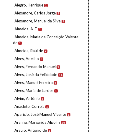
Alegro, Henrique
1
Alexandre, Carlos Jorge
2
Alexandre, Manuel da Silva
1
Almeida, A. F.
1
Almeida, Maria da Conceição Valente
de
1
Almeida, Raúl de
7
Alves, Adelino
3
Alves, Fernando Manuel
1
Alves, José da Felicidade
14
Alves, Manuel Ferreira
1
Alves, Maria de Lurdes
1
Alvim, António
1
Anacleto, Correia
1
Aparício, José Manuel Vicente
1
Aranha, Margarida Alpoim
29
Araújo, António de
1