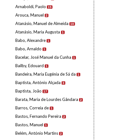
Arnaboldi, Paolo
15
Arouca, Manuel
2
Atanásio, Manuel de Almeida
10
Atanásio, Maria Augusta
1
Babo, Alexandre
1
Babo, Arnaldo
1
Bacelar, José Manuel da Cunha
1
Bailby, Edouard
1
Bandeira, Maria Eugénia de Sá da
1
Baptista, António Alçada
3
Baptista, João
17
Barata, Maria de Lourdes Gândara
2
Barros, Correia de
1
Bastos, Fernando Pereira
2
Bastos, Manuel
1
Belém, António Martins
2