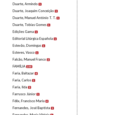
Duarte, Armindo
1
Duarte, Joaquim Conceição
1
Duarte, Manuel António T. T.
1
Duarte, Tobias Gomes
1
Edições Gama
1
Editorial Litúrgica Española
1
Estevão, Domingas
1
Esteves, Vasco
1
Falcão, Manuel Franco
2
FAMÍLIA
150
Faria, Baltazar
4
Faria, Carlos
1
Faria, Ilda
3
Farrusco Júnior
1
Félix, Francisco Maria
4
Fernandes, José Baptista
1
Fernandes, Maria Vitória