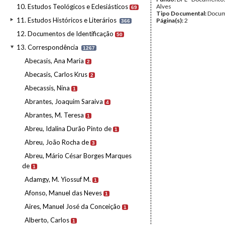
10. Estudos Teológicos e Eclesiásticos
Alves
69
Tipo Documental:
Docum
11. Estudos Históricos e Literários
Página(s):
2
366
12. Documentos de Identificação
50
13. Correspondência
1267
Abecasis, Ana Maria
2
Abecasis, Carlos Krus
2
Abecassis, Nina
1
Abrantes, Joaquim Saraiva
4
Abrantes, M. Teresa
1
Abreu, Idalina Durão Pinto de
1
Abreu, João Rocha de
3
Abreu, Mário César Borges Marques
de
1
Adamgy, M. Yiossuf M.
1
Afonso, Manuel das Neves
1
Aires, Manuel José da Conceição
1
Alberto, Carlos
1