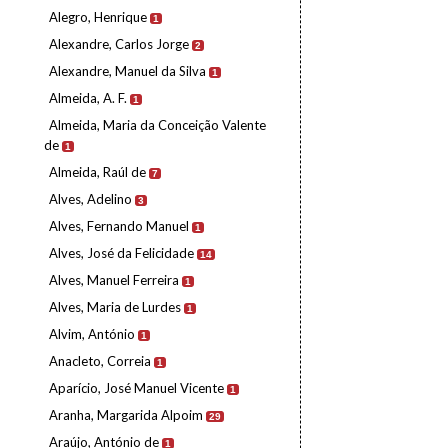
Alegro, Henrique
1
Alexandre, Carlos Jorge
2
Alexandre, Manuel da Silva
1
Almeida, A. F.
1
Almeida, Maria da Conceição Valente
de
1
Almeida, Raúl de
7
Alves, Adelino
3
Alves, Fernando Manuel
1
Alves, José da Felicidade
14
Alves, Manuel Ferreira
1
Alves, Maria de Lurdes
1
Alvim, António
1
Anacleto, Correia
1
Aparício, José Manuel Vicente
1
Aranha, Margarida Alpoim
29
Araújo, António de
1