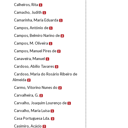
Calheiros, Rita
1
Camacho, Judith
1
Camarinha, Maria Eduarda
1
Campos, António de
1
Campos, Belmiro Narino de
4
Campos, M. Oliveira
1
Campos, Manuel Pires de
2
Canaveira, Manuel
1
Cardoso, Abílio Tavares
3
Cardoso, Maria do Rosário Ribeiro de
Almeida
2
Carmo, Vitorino Nunes do
2
Carvalheira, G.
2
Carvalho, Joaquim Lourenço de
1
Carvalho, Maria Luísa
1
Casa Portuguesa Lda.
3
Casimiro, Acácio
2