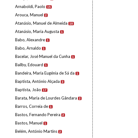
Arnaboldi, Paolo
15
Arouca, Manuel
2
Atanásio, Manuel de Almeida
10
Atanásio, Maria Augusta
1
Babo, Alexandre
1
Babo, Arnaldo
1
Bacelar, José Manuel da Cunha
1
Bailby, Edouard
1
Bandeira, Maria Eugénia de Sá da
1
Baptista, António Alçada
3
Baptista, João
17
Barata, Maria de Lourdes Gândara
2
Barros, Correia de
1
Bastos, Fernando Pereira
2
Bastos, Manuel
1
Belém, António Martins
2