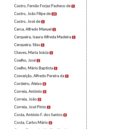
Castro, Fernão Forjaz Pacheco de
1
Castro, João Filipe de
19
Castro, José de
1
Cerca, Alfredo Manuel
1
Cerqueira, Isaura Alfreda Madeira
1
Cerqueira, Silas
1
Chaves, Maria Inácia
1
Coelho, José
1
Coelho, Mário Baptista
1
Conceição, Alfredo Pereira da
1
Cordeiro, Aleixo
6
Correia, António
3
Correia, João
3
Correia, José Pinto
1
Costa, António F. dos Santos
2
Costa, Carlos Mário
2