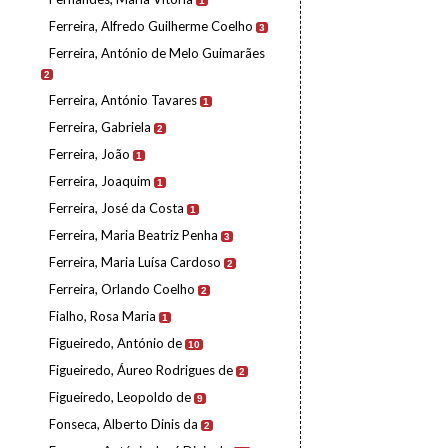
1
Ferreira, Alfredo Guilherme Coelho
3
Ferreira, António de Melo Guimarães
2
Ferreira, António Tavares
1
Ferreira, Gabriela
2
Ferreira, João
1
Ferreira, Joaquim
1
Ferreira, José da Costa
1
Ferreira, Maria Beatriz Penha
3
Ferreira, Maria Luísa Cardoso
2
Ferreira, Orlando Coelho
2
Fialho, Rosa Maria
1
Figueiredo, António de
10
Figueiredo, Áureo Rodrigues de
2
Figueiredo, Leopoldo de
9
Fonseca, Alberto Dinis da
2