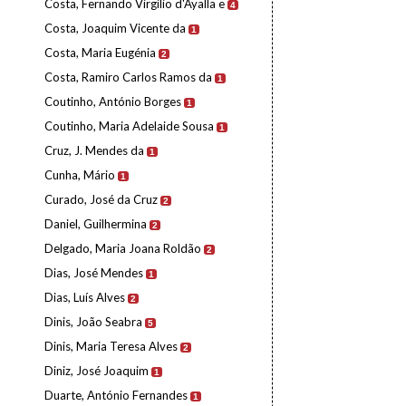
Costa, Fernando Virgílio d'Ayalla e
4
Costa, Joaquim Vicente da
1
Costa, Maria Eugénia
2
Costa, Ramiro Carlos Ramos da
1
Coutinho, António Borges
1
Coutinho, Maria Adelaide Sousa
1
Cruz, J. Mendes da
1
Cunha, Mário
1
Curado, José da Cruz
2
Daniel, Guilhermina
2
Delgado, Maria Joana Roldão
2
Dias, José Mendes
1
Dias, Luís Alves
2
Dinis, João Seabra
5
Dinis, Maria Teresa Alves
2
Diniz, José Joaquim
1
Duarte, António Fernandes
1