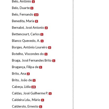
Belo, António
1
Belo, Duarte
1
Belo, Fernando
14
Benedita, Maria
9
Bernabé, José Antonio
2
Bettencourt, Carlos
1
Blanco Quevedo, A.
1
Borges, António Loureiro
3
Botelho, Viscondes do
1
Braga, José Fernandes Brito
1
Bragança, Filipa de
1
Brito, Ana
2
Brito, João de
1
Cabeça, Lídia
28
Caldas, José Guilherme P.
1
Caldeira Lda., Mário
1
Calderolo, Ernesto
1