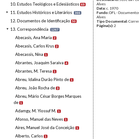
10. Estudos Teológicos e Eclesiásticos
Alves
69
Data:
c. 1970
11. Estudos Históricos e Literários
Fundo:
DFL - Documentos
366
Alves
12. Documentos de Identificação
Tipo Documental:
Corre
50
Página(s):
2
13. Correspondência
1267
Abecasis, Ana Maria
2
Abecasis, Carlos Krus
2
Abecassis, Nina
1
Abrantes, Joaquim Saraiva
4
Abrantes, M. Teresa
1
Abreu, Idalina Durão Pinto de
1
Abreu, João Rocha de
3
Abreu, Mário César Borges Marques
de
1
Adamgy, M. Yiossuf M.
1
Afonso, Manuel das Neves
1
Aires, Manuel José da Conceição
1
Alberto, Carlos
1