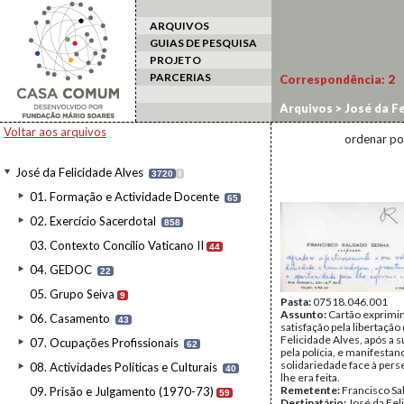
ARQUIVOS
GUIAS DE PESQUISA
PROJETO
PARCERIAS
Correspondência:
2
Arquivos
>
José da Fe
Voltar aos arquivos
ordenar po
José da Felicidade Alves
3720
I
01. Formação e Actividade Docente
65
02. Exercício Sacerdotal
858
03. Contexto Concílio Vaticano II
44
04. GEDOC
22
05. Grupo Seiva
9
Pasta:
07518.046.001
Assunto:
Cartão exprimi
06. Casamento
43
satisfação pela libertação
Felicidade Alves, após a s
07. Ocupações Profissionais
62
pela polícia, e manifestan
solidariedade face à per
08. Actividades Políticas e Culturais
40
lhe era feita.
Remetente:
Francisco Sa
09. Prisão e Julgamento (1970-73)
59
Destinatário:
José da Fel