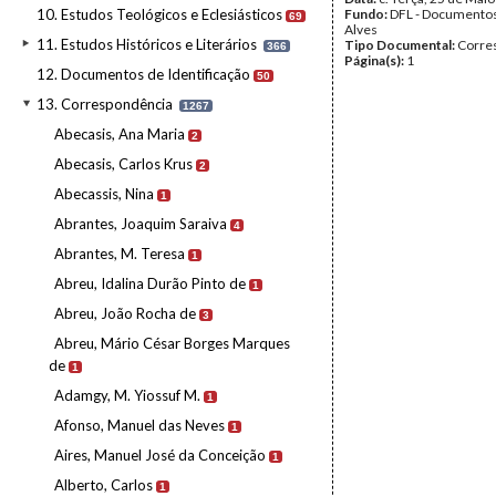
10. Estudos Teológicos e Eclesiásticos
Fundo:
DFL - Documentos
69
Alves
11. Estudos Históricos e Literários
Tipo Documental:
Corre
366
Página(s):
1
12. Documentos de Identificação
50
13. Correspondência
1267
Abecasis, Ana Maria
2
Abecasis, Carlos Krus
2
Abecassis, Nina
1
Abrantes, Joaquim Saraiva
4
Abrantes, M. Teresa
1
Abreu, Idalina Durão Pinto de
1
Abreu, João Rocha de
3
Abreu, Mário César Borges Marques
de
1
Adamgy, M. Yiossuf M.
1
Afonso, Manuel das Neves
1
Aires, Manuel José da Conceição
1
Alberto, Carlos
1