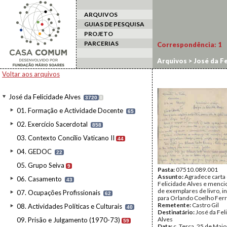
ARQUIVOS
GUIAS DE PESQUISA
PROJETO
PARCERIAS
Correspondência:
1
Arquivos
>
José da Fe
Voltar aos arquivos
José da Felicidade Alves
3720
I
01. Formação e Actividade Docente
65
02. Exercício Sacerdotal
858
03. Contexto Concílio Vaticano II
44
04. GEDOC
22
05. Grupo Seiva
9
Pasta:
07510.089.001
Assunto:
Agradece carta
06. Casamento
43
Felicidade Alves e menci
de exemplares de livro, i
07. Ocupações Profissionais
62
para Orlando Coelho Ferr
Remetente:
Castro Gil
08. Actividades Políticas e Culturais
40
Destinatário:
José da Fel
Alves
09. Prisão e Julgamento (1970-73)
59
Data:
c. Terça, 25 de Mai