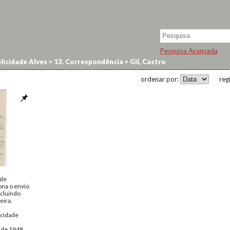
Pesquisa Avançada
licidade Alves
>
13. Correspondência
>
Gil, Castro
ordenar por:
reg
 de
ona o envio
ncluindo
eira.
icidade
o de 1948