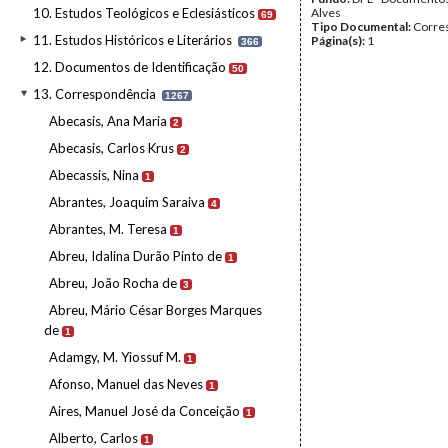
10. Estudos Teológicos e Eclesiásticos
Alves
69
Tipo Documental:
Corre
11. Estudos Históricos e Literários
Página(s):
1
366
12. Documentos de Identificação
50
13. Correspondência
1267
Abecasis, Ana Maria
2
Abecasis, Carlos Krus
2
Abecassis, Nina
1
Abrantes, Joaquim Saraiva
4
Abrantes, M. Teresa
1
Abreu, Idalina Durão Pinto de
1
Abreu, João Rocha de
3
Abreu, Mário César Borges Marques
de
1
Adamgy, M. Yiossuf M.
1
Afonso, Manuel das Neves
1
Aires, Manuel José da Conceição
1
Alberto, Carlos
1