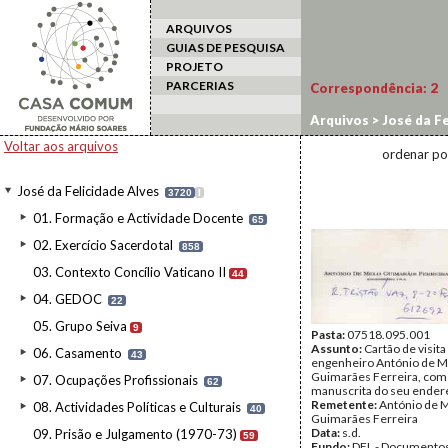
ARQUIVOS
GUIAS DE PESQUISA
PROJETO
PARCERIAS
Correspondência:
2
Arquivos
>
José da Fe
Voltar aos arquivos
ordenar po
José da Felicidade Alves
3720
I
01. Formação e Actividade Docente
65
02. Exercício Sacerdotal
858
03. Contexto Concílio Vaticano II
44
04. GEDOC
22
05. Grupo Seiva
9
Pasta:
07518.095.001
Assunto:
Cartão de visita
06. Casamento
43
engenheiro António de M
Guimarães Ferreira, com
07. Ocupações Profissionais
62
manuscrita do seu ender
Remetente:
António de 
08. Actividades Políticas e Culturais
40
Guimarães Ferreira
Data:
s.d.
09. Prisão e Julgamento (1970-73)
59
Fundo:
DFL - Documentos