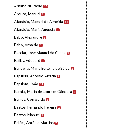
Arnaboldi, Paolo
15
Arouca, Manuel
2
Atanásio, Manuel de Almeida
10
Atanásio, Maria Augusta
1
Babo, Alexandre
1
Babo, Arnaldo
1
Bacelar, José Manuel da Cunha
1
Bailby, Edouard
1
Bandeira, Maria Eugénia de Sá da
1
Baptista, António Alçada
3
Baptista, João
17
Barata, Maria de Lourdes Gândara
2
Barros, Correia de
1
Bastos, Fernando Pereira
2
Bastos, Manuel
1
Belém, António Martins
2