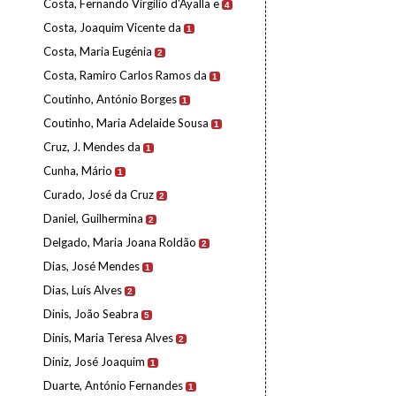
Costa, Fernando Virgílio d'Ayalla e
4
Costa, Joaquim Vicente da
1
Costa, Maria Eugénia
2
Costa, Ramiro Carlos Ramos da
1
Coutinho, António Borges
1
Coutinho, Maria Adelaide Sousa
1
Cruz, J. Mendes da
1
Cunha, Mário
1
Curado, José da Cruz
2
Daniel, Guilhermina
2
Delgado, Maria Joana Roldão
2
Dias, José Mendes
1
Dias, Luís Alves
2
Dinis, João Seabra
5
Dinis, Maria Teresa Alves
2
Diniz, José Joaquim
1
Duarte, António Fernandes
1