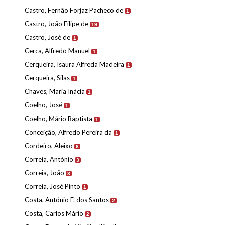
Castro, Fernão Forjaz Pacheco de
1
Castro, João Filipe de
19
Castro, José de
1
Cerca, Alfredo Manuel
1
Cerqueira, Isaura Alfreda Madeira
1
Cerqueira, Silas
1
Chaves, Maria Inácia
1
Coelho, José
1
Coelho, Mário Baptista
1
Conceição, Alfredo Pereira da
1
Cordeiro, Aleixo
6
Correia, António
3
Correia, João
3
Correia, José Pinto
1
Costa, António F. dos Santos
2
Costa, Carlos Mário
2