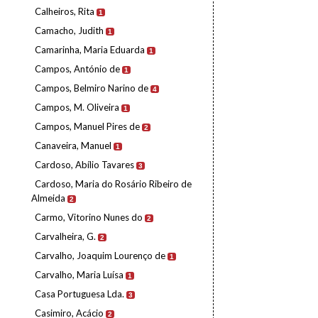
Calheiros, Rita
1
Camacho, Judith
1
Camarinha, Maria Eduarda
1
Campos, António de
1
Campos, Belmiro Narino de
4
Campos, M. Oliveira
1
Campos, Manuel Pires de
2
Canaveira, Manuel
1
Cardoso, Abílio Tavares
3
Cardoso, Maria do Rosário Ribeiro de
Almeida
2
Carmo, Vitorino Nunes do
2
Carvalheira, G.
2
Carvalho, Joaquim Lourenço de
1
Carvalho, Maria Luísa
1
Casa Portuguesa Lda.
3
Casimiro, Acácio
2