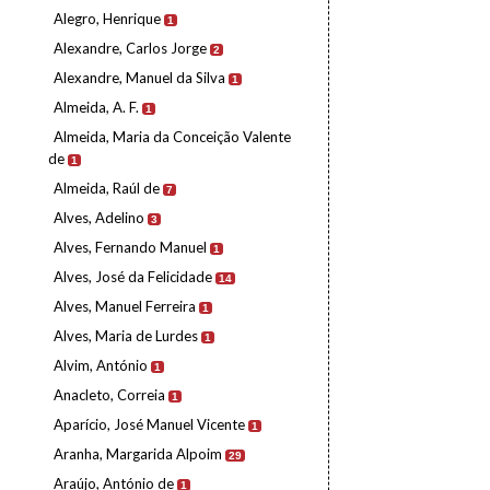
Alegro, Henrique
1
Alexandre, Carlos Jorge
2
Alexandre, Manuel da Silva
1
Almeida, A. F.
1
Almeida, Maria da Conceição Valente
de
1
Almeida, Raúl de
7
Alves, Adelino
3
Alves, Fernando Manuel
1
Alves, José da Felicidade
14
Alves, Manuel Ferreira
1
Alves, Maria de Lurdes
1
Alvim, António
1
Anacleto, Correia
1
Aparício, José Manuel Vicente
1
Aranha, Margarida Alpoim
29
Araújo, António de
1