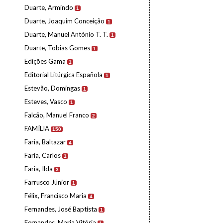
Duarte, Armindo
1
Duarte, Joaquim Conceição
1
Duarte, Manuel António T. T.
1
Duarte, Tobias Gomes
1
Edições Gama
1
Editorial Litúrgica Española
1
Estevão, Domingas
1
Esteves, Vasco
1
Falcão, Manuel Franco
2
FAMÍLIA
150
Faria, Baltazar
4
Faria, Carlos
1
Faria, Ilda
3
Farrusco Júnior
1
Félix, Francisco Maria
4
Fernandes, José Baptista
1
Fernandes, Maria Vitória