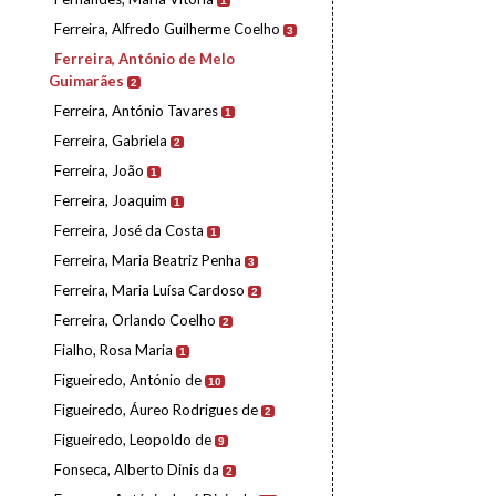
1
Ferreira, Alfredo Guilherme Coelho
3
Ferreira, António de Melo
Guimarães
2
Ferreira, António Tavares
1
Ferreira, Gabriela
2
Ferreira, João
1
Ferreira, Joaquim
1
Ferreira, José da Costa
1
Ferreira, Maria Beatriz Penha
3
Ferreira, Maria Luísa Cardoso
2
Ferreira, Orlando Coelho
2
Fialho, Rosa Maria
1
Figueiredo, António de
10
Figueiredo, Áureo Rodrigues de
2
Figueiredo, Leopoldo de
9
Fonseca, Alberto Dinis da
2