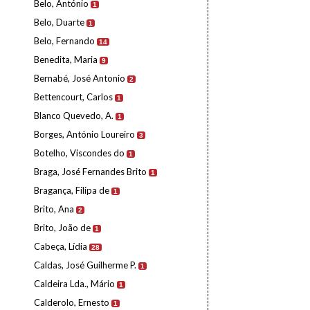
Belo, António
1
Belo, Duarte
1
Belo, Fernando
14
Benedita, Maria
9
Bernabé, José Antonio
2
Bettencourt, Carlos
1
Blanco Quevedo, A.
1
Borges, António Loureiro
3
Botelho, Viscondes do
1
Braga, José Fernandes Brito
1
Bragança, Filipa de
1
Brito, Ana
2
Brito, João de
1
Cabeça, Lídia
28
Caldas, José Guilherme P.
1
Caldeira Lda., Mário
1
Calderolo, Ernesto
1