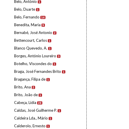
Belo, António
1
Belo, Duarte
1
Belo, Fernando
14
Benedita, Maria
9
Bernabé, José Antonio
2
Bettencourt, Carlos
1
Blanco Quevedo, A.
1
Borges, António Loureiro
3
Botelho, Viscondes do
1
Braga, José Fernandes Brito
1
Bragança, Filipa de
1
Brito, Ana
2
Brito, João de
1
Cabeça, Lídia
28
Caldas, José Guilherme P.
1
Caldeira Lda., Mário
1
Calderolo, Ernesto
1