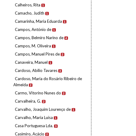
Calheiros, Rita
1
Camacho, Judith
1
Camarinha, Maria Eduarda
1
Campos, António de
1
Campos, Belmiro Narino de
4
Campos, M. Oliveira
1
Campos, Manuel Pires de
2
Canaveira, Manuel
1
Cardoso, Abílio Tavares
3
Cardoso, Maria do Rosário Ribeiro de
Almeida
2
Carmo, Vitorino Nunes do
2
Carvalheira, G.
2
Carvalho, Joaquim Lourenço de
1
Carvalho, Maria Luísa
1
Casa Portuguesa Lda.
3
Casimiro, Acácio
2