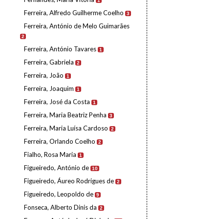
1
Ferreira, Alfredo Guilherme Coelho
3
Ferreira, António de Melo Guimarães
2
Ferreira, António Tavares
1
Ferreira, Gabriela
2
Ferreira, João
1
Ferreira, Joaquim
1
Ferreira, José da Costa
1
Ferreira, Maria Beatriz Penha
3
Ferreira, Maria Luísa Cardoso
2
Ferreira, Orlando Coelho
2
Fialho, Rosa Maria
1
Figueiredo, António de
10
Figueiredo, Áureo Rodrigues de
2
Figueiredo, Leopoldo de
9
Fonseca, Alberto Dinis da
2