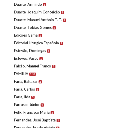
Duarte, Armindo
1
Duarte, Joaquim Conceição
1
Duarte, Manuel António T. T.
1
Duarte, Tobias Gomes
1
Edições Gama
1
Editorial Litúrgica Española
1
Estevão, Domingas
1
Esteves, Vasco
1
Falcão, Manuel Franco
2
FAMÍLIA
150
Faria, Baltazar
4
Faria, Carlos
1
Faria, Ilda
3
Farrusco Júnior
1
Félix, Francisco Maria
4
Fernandes, José Baptista
1
Fernandes, Maria Vitória