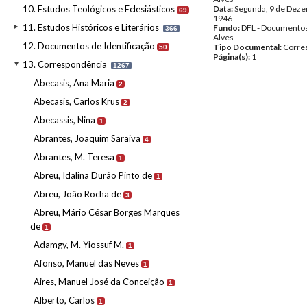
10. Estudos Teológicos e Eclesiásticos
Data:
Segunda, 9 de Dez
69
1946
11. Estudos Históricos e Literários
Fundo:
DFL - Documentos
366
Alves
12. Documentos de Identificação
Tipo Documental:
Corre
50
Página(s):
1
13. Correspondência
1267
Abecasis, Ana Maria
2
Abecasis, Carlos Krus
2
Abecassis, Nina
1
Abrantes, Joaquim Saraiva
4
Abrantes, M. Teresa
1
Abreu, Idalina Durão Pinto de
1
Abreu, João Rocha de
3
Abreu, Mário César Borges Marques
de
1
Adamgy, M. Yiossuf M.
1
Afonso, Manuel das Neves
1
Aires, Manuel José da Conceição
1
Alberto, Carlos
1