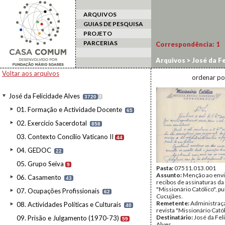
ARQUIVOS
GUIAS DE PESQUISA
PROJETO
PARCERIAS
Correspondência:
1
Arquivos
>
José da Fe
Voltar aos arquivos
ordenar po
José da Felicidade Alves
3720
I
01. Formação e Actividade Docente
65
02. Exercício Sacerdotal
858
03. Contexto Concílio Vaticano II
44
04. GEDOC
22
05. Grupo Seiva
9
Pasta:
07511.013.001
Assunto:
Menção ao envi
06. Casamento
43
recibos de assinaturas da
"Missionário Católico", p
07. Ocupações Profissionais
62
Cucujães.
Remetente:
Administraç
08. Actividades Políticas e Culturais
40
revista "Missionário Catól
Destinatário:
José da Fel
09. Prisão e Julgamento (1970-73)
59
Alves