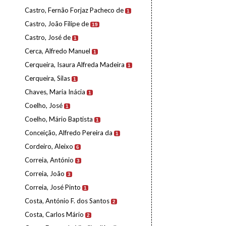
Castro, Fernão Forjaz Pacheco de
1
Castro, João Filipe de
19
Castro, José de
1
Cerca, Alfredo Manuel
1
Cerqueira, Isaura Alfreda Madeira
1
Cerqueira, Silas
1
Chaves, Maria Inácia
1
Coelho, José
1
Coelho, Mário Baptista
1
Conceição, Alfredo Pereira da
1
Cordeiro, Aleixo
6
Correia, António
3
Correia, João
3
Correia, José Pinto
1
Costa, António F. dos Santos
2
Costa, Carlos Mário
2