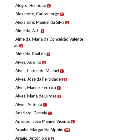
Alegro, Henrique
1
Alexandre, Carlos Jorge
2
Alexandre, Manuel da Silva
1
Almeida, A. F.
1
Almeida, Maria da Conceição Valente
de
1
Almeida, Raúl de
7
Alves, Adelino
3
Alves, Fernando Manuel
1
Alves, José da Felicidade
14
Alves, Manuel Ferreira
1
Alves, Maria de Lurdes
1
Alvim, António
1
Anacleto, Correia
1
Aparício, José Manuel Vicente
1
Aranha, Margarida Alpoim
29
Araújo, António de
1