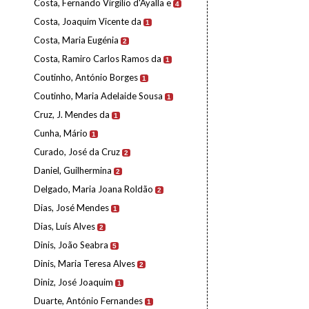
Costa, Fernando Virgílio d'Ayalla e
4
Costa, Joaquim Vicente da
1
Costa, Maria Eugénia
2
Costa, Ramiro Carlos Ramos da
1
Coutinho, António Borges
1
Coutinho, Maria Adelaide Sousa
1
Cruz, J. Mendes da
1
Cunha, Mário
1
Curado, José da Cruz
2
Daniel, Guilhermina
2
Delgado, Maria Joana Roldão
2
Dias, José Mendes
1
Dias, Luís Alves
2
Dinis, João Seabra
5
Dinis, Maria Teresa Alves
2
Diniz, José Joaquim
1
Duarte, António Fernandes
1