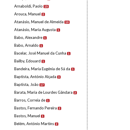
Arnaboldi, Paolo
15
Arouca, Manuel
2
Atanásio, Manuel de Almeida
10
Atanásio, Maria Augusta
1
Babo, Alexandre
1
Babo, Arnaldo
1
Bacelar, José Manuel da Cunha
1
Bailby, Edouard
1
Bandeira, Maria Eugénia de Sá da
1
Baptista, António Alçada
3
Baptista, João
17
Barata, Maria de Lourdes Gândara
2
Barros, Correia de
1
Bastos, Fernando Pereira
2
Bastos, Manuel
1
Belém, António Martins
2