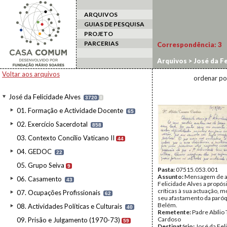
ARQUIVOS
GUIAS DE PESQUISA
PROJETO
PARCERIAS
Correspondência:
3
Arquivos
>
José da Fe
Voltar aos arquivos
ordenar po
José da Felicidade Alves
3720
I
01. Formação e Actividade Docente
65
02. Exercício Sacerdotal
858
03. Contexto Concílio Vaticano II
44
04. GEDOC
22
05. Grupo Seiva
9
Pasta:
07515.053.001
Assunto:
Mensagem de a
06. Casamento
43
Felicidade Alves a propós
críticas à sua actuação, 
07. Ocupações Profissionais
62
seu afastamento da paróq
Belém.
08. Actividades Políticas e Culturais
40
Remetente:
Padre Abílio
Cardoso
09. Prisão e Julgamento (1970-73)
59
Destinatário:
José da Fel