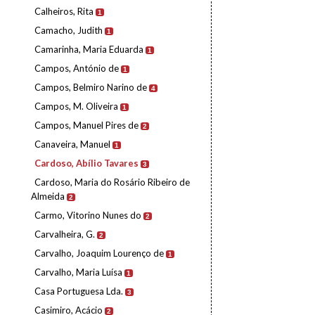
Calheiros, Rita
1
Camacho, Judith
1
Camarinha, Maria Eduarda
1
Campos, António de
1
Campos, Belmiro Narino de
4
Campos, M. Oliveira
1
Campos, Manuel Pires de
2
Canaveira, Manuel
1
Cardoso, Abílio Tavares
3
Cardoso, Maria do Rosário Ribeiro de
Almeida
2
Carmo, Vitorino Nunes do
2
Carvalheira, G.
2
Carvalho, Joaquim Lourenço de
1
Carvalho, Maria Luísa
1
Casa Portuguesa Lda.
3
Casimiro, Acácio
2