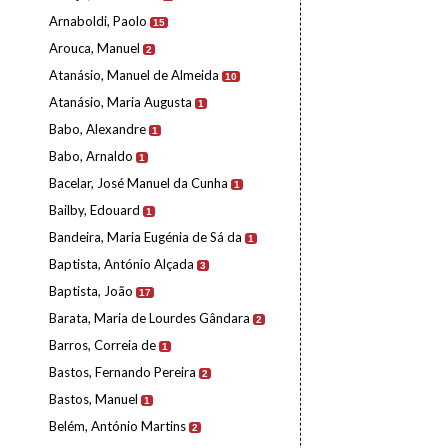
Arnaboldi, Paolo
15
Arouca, Manuel
2
Atanásio, Manuel de Almeida
10
Atanásio, Maria Augusta
1
Babo, Alexandre
1
Babo, Arnaldo
1
Bacelar, José Manuel da Cunha
1
Bailby, Edouard
1
Bandeira, Maria Eugénia de Sá da
1
Baptista, António Alçada
3
Baptista, João
17
Barata, Maria de Lourdes Gândara
2
Barros, Correia de
1
Bastos, Fernando Pereira
2
Bastos, Manuel
1
Belém, António Martins
2