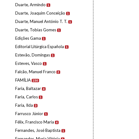
Duarte, Armindo
1
Duarte, Joaquim Conceição
1
Duarte, Manuel António T. T.
1
Duarte, Tobias Gomes
1
Edições Gama
1
Editorial Litúrgica Española
1
Estevão, Domingas
1
Esteves, Vasco
1
Falcão, Manuel Franco
2
FAMÍLIA
150
Faria, Baltazar
4
Faria, Carlos
1
Faria, Ilda
3
Farrusco Júnior
1
Félix, Francisco Maria
4
Fernandes, José Baptista
1
Fernandes, Maria Vitória