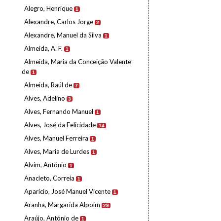
Alegro, Henrique
1
Alexandre, Carlos Jorge
2
Alexandre, Manuel da Silva
1
Almeida, A. F.
1
Almeida, Maria da Conceição Valente
de
1
Almeida, Raúl de
7
Alves, Adelino
3
Alves, Fernando Manuel
1
Alves, José da Felicidade
14
Alves, Manuel Ferreira
1
Alves, Maria de Lurdes
1
Alvim, António
1
Anacleto, Correia
1
Aparício, José Manuel Vicente
1
Aranha, Margarida Alpoim
29
Araújo, António de
1