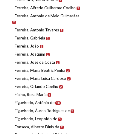
1
Ferreira, Alfredo Guilherme Coelho
3
Ferreira, António de Melo Guimarães
2
Ferreira, António Tavares
1
Ferreira, Gabriela
2
Ferreira, João
1
Ferreira, Joaquim
1
Ferreira, José da Costa
1
Ferreira, Maria Beatriz Penha
3
Ferreira, Maria Luísa Cardoso
2
Ferreira, Orlando Coelho
2
Fialho, Rosa Maria
1
Figueiredo, António de
10
Figueiredo, Áureo Rodrigues de
2
Figueiredo, Leopoldo de
9
Fonseca, Alberto Dinis da
2