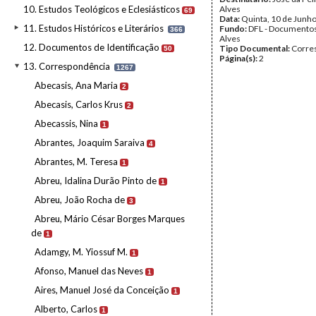
10. Estudos Teológicos e Eclesiásticos
Alves
69
Data:
Quinta, 10 de Junh
11. Estudos Históricos e Literários
Fundo:
DFL - Documentos
366
Alves
12. Documentos de Identificação
Tipo Documental:
Corre
50
Página(s):
2
13. Correspondência
1267
Abecasis, Ana Maria
2
Abecasis, Carlos Krus
2
Abecassis, Nina
1
Abrantes, Joaquim Saraiva
4
Abrantes, M. Teresa
1
Abreu, Idalina Durão Pinto de
1
Abreu, João Rocha de
3
Abreu, Mário César Borges Marques
de
1
Adamgy, M. Yiossuf M.
1
Afonso, Manuel das Neves
1
Aires, Manuel José da Conceição
1
Alberto, Carlos
1