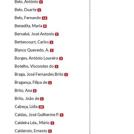
Belo, António
1
Belo, Duarte
1
Belo, Fernando
14
Benedita, Maria
9
Bernabé, José Antonio
2
Bettencourt, Carlos
1
Blanco Quevedo, A.
1
Borges, António Loureiro
3
Botelho, Viscondes do
1
Braga, José Fernandes Brito
1
Bragança, Filipa de
1
Brito, Ana
2
Brito, João de
1
Cabeça, Lídia
28
Caldas, José Guilherme P.
1
Caldeira Lda., Mário
1
Calderolo, Ernesto
1