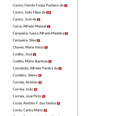
Castro, Fernão Forjaz Pacheco de
1
Castro, João Filipe de
19
Castro, José de
1
Cerca, Alfredo Manuel
1
Cerqueira, Isaura Alfreda Madeira
1
Cerqueira, Silas
1
Chaves, Maria Inácia
1
Coelho, José
1
Coelho, Mário Baptista
1
Conceição, Alfredo Pereira da
1
Cordeiro, Aleixo
6
Correia, António
3
Correia, João
3
Correia, José Pinto
1
Costa, António F. dos Santos
2
Costa, Carlos Mário
2