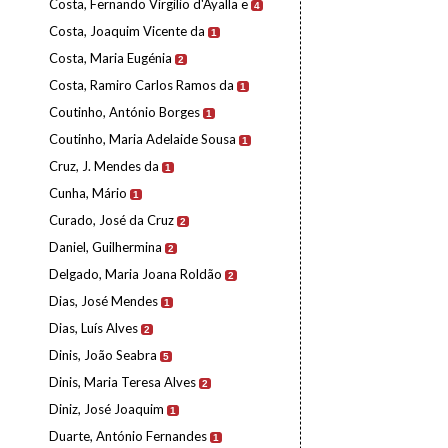
Costa, Fernando Virgílio d'Ayalla e
4
Costa, Joaquim Vicente da
1
Costa, Maria Eugénia
2
Costa, Ramiro Carlos Ramos da
1
Coutinho, António Borges
1
Coutinho, Maria Adelaide Sousa
1
Cruz, J. Mendes da
1
Cunha, Mário
1
Curado, José da Cruz
2
Daniel, Guilhermina
2
Delgado, Maria Joana Roldão
2
Dias, José Mendes
1
Dias, Luís Alves
2
Dinis, João Seabra
5
Dinis, Maria Teresa Alves
2
Diniz, José Joaquim
1
Duarte, António Fernandes
1