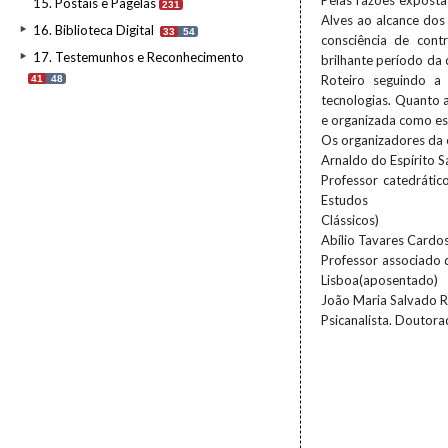
Pelas razões exposta
15. Postais e Pagelas
231
Alves ao alcance dos 
16. Biblioteca Digital
33
54
consciência de cont
17. Testemunhos e Reconhecimento
brilhante período da
Roteiro seguindo a 
41
48
tecnologias. Quanto a
e organizada como es
Os organizadores da 
Arnaldo do Espírito S
Professor catedráti
Estudos
Clássicos)
Abílio Tavares Cardo
Professor associado 
Lisboa(aposentado)
João Maria Salvado R
Psicanalista. Doutora