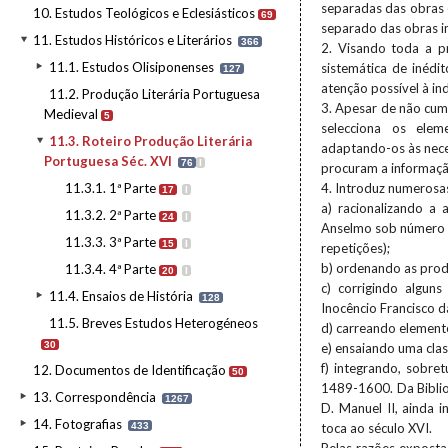
separadas das obras 
10. Estudos Teológicos e Eclesiásticos
69
separado das obras i
11. Estudos Históricos e Literários
366
2. Visando toda a p
11.1. Estudos Olisiponenses
sistemática de inédi
127
atenção possível à i
11.2. Produção Literária Portuguesa
3. Apesar de não cump
Medieval
5
selecciona os ele
11.3. Roteiro Produção Literária
adaptando-os às neces
Portuguesa Séc. XVI
76
I
procuram a informação
11.3.1. 1ª Parte
4. Introduz numerosas
17
I
a) racionalizando a 
11.3.2. 2ª Parte
24
I
Anselmo sob número i
11.3.3. 3ª Parte
15
I
repetições);
b) ordenando as produ
11.3.4. 4ª Parte
20
I
c) corrigindo algun
11.4. Ensaios de História
128
Inocêncio Francisco da
11.5. Breves Estudos Heterogéneos
d) carreando element
30
e) ensaiando uma clas
f) integrando, sobre
12. Documentos de Identificação
50
1489-1600. Da Bibliot
13. Correspondência
1267
D. Manuel II, ainda 
14. Fotografias
433
toca ao século XVI.