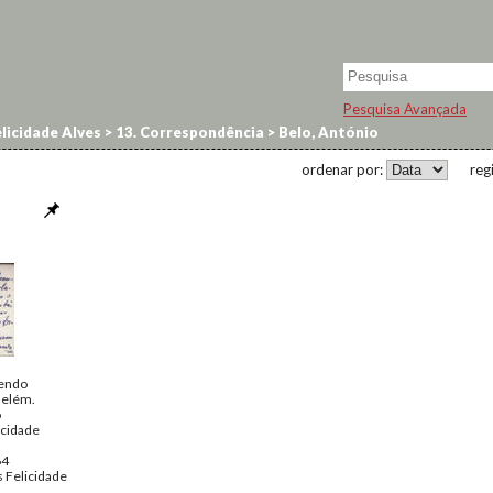
Pesquisa Avançada
licidade Alves
>
13. Correspondência
>
Belo, António
ordenar por:
reg
cendo
Belém.
o
icidade
64
 Felicidade