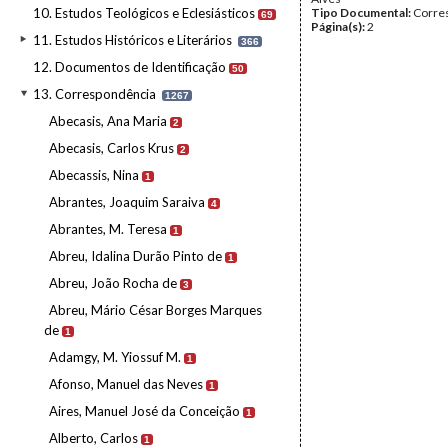
10. Estudos Teológicos e Eclesiásticos
Tipo Documental:
Corre
69
Página(s):
2
11. Estudos Históricos e Literários
366
12. Documentos de Identificação
50
13. Correspondência
1267
Abecasis, Ana Maria
2
Abecasis, Carlos Krus
2
Abecassis, Nina
1
Abrantes, Joaquim Saraiva
4
Abrantes, M. Teresa
1
Abreu, Idalina Durão Pinto de
1
Abreu, João Rocha de
3
Abreu, Mário César Borges Marques
de
1
Adamgy, M. Yiossuf M.
1
Afonso, Manuel das Neves
1
Aires, Manuel José da Conceição
1
Alberto, Carlos
1