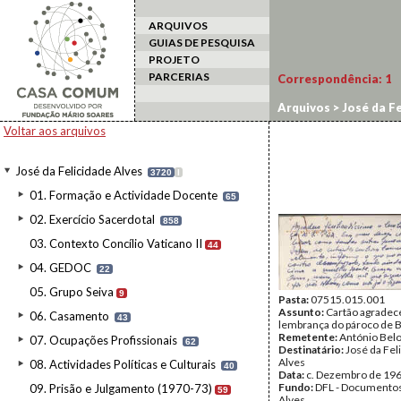
ARQUIVOS
GUIAS DE PESQUISA
PROJETO
PARCERIAS
Correspondência:
1
Arquivos
>
José da Fe
Voltar aos arquivos
José da Felicidade Alves
3720
I
01. Formação e Actividade Docente
65
02. Exercício Sacerdotal
858
03. Contexto Concílio Vaticano II
44
04. GEDOC
22
05. Grupo Seiva
9
Pasta:
07515.015.001
Assunto:
Cartão agrade
06. Casamento
43
lembrança do pároco de 
Remetente:
António Bel
07. Ocupações Profissionais
62
Destinatário:
José da Fel
Alves
08. Actividades Políticas e Culturais
40
Data:
c. Dezembro de 19
Fundo:
DFL - Documentos
09. Prisão e Julgamento (1970-73)
59
Alves