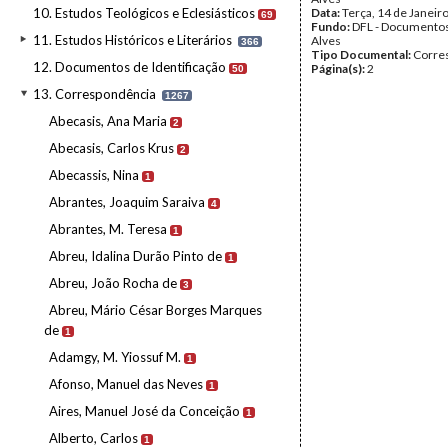
10. Estudos Teológicos e Eclesiásticos
Data:
Terça, 14 de Janeir
69
Fundo:
DFL - Documentos
11. Estudos Históricos e Literários
Alves
366
Tipo Documental:
Corre
12. Documentos de Identificação
Página(s):
2
50
13. Correspondência
1267
Abecasis, Ana Maria
2
Abecasis, Carlos Krus
2
Abecassis, Nina
1
Abrantes, Joaquim Saraiva
4
Abrantes, M. Teresa
1
Abreu, Idalina Durão Pinto de
1
Abreu, João Rocha de
3
Abreu, Mário César Borges Marques
de
1
Adamgy, M. Yiossuf M.
1
Afonso, Manuel das Neves
1
Aires, Manuel José da Conceição
1
Alberto, Carlos
1