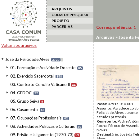
ARQUIVOS
GUIAS DE PESQUISA
PROJETO
PARCERIAS
Correspondência:
1
Arquivos
>
José da Fe
Voltar aos arquivos
José da Felicidade Alves
3720
I
01. Formação e Actividade Docente
65
02. Exercício Sacerdotal
858
03. Contexto Concílio Vaticano II
44
04. GEDOC
22
05. Grupo Seiva
9
Pasta:
07515.010.001
Assunto:
Agradece colab
06. Casamento
43
Felicidade Alves durante 
estudos pastorais.
07. Ocupações Profissionais
62
Remetente:
Padre Antón
Rocha, Pároco de Assenti
08. Actividades Políticas e Culturais
40
Novas
Destinatário:
José da Fel
09. Prisão e Julgamento (1970-73)
59
Alves