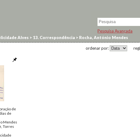
Pesquisa Avançada
licidade Alves
>
13. Correspondência
>
Rocha, António Mendes
ordenar por:
reg
oração de
dias de
io Mendes
z, Torres
icidade