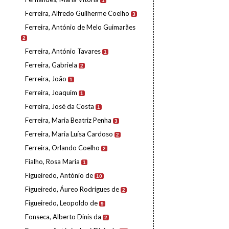
1
Ferreira, Alfredo Guilherme Coelho
3
Ferreira, António de Melo Guimarães
2
Ferreira, António Tavares
1
Ferreira, Gabriela
2
Ferreira, João
1
Ferreira, Joaquim
1
Ferreira, José da Costa
1
Ferreira, Maria Beatriz Penha
3
Ferreira, Maria Luísa Cardoso
2
Ferreira, Orlando Coelho
2
Fialho, Rosa Maria
1
Figueiredo, António de
10
Figueiredo, Áureo Rodrigues de
2
Figueiredo, Leopoldo de
9
Fonseca, Alberto Dinis da
2