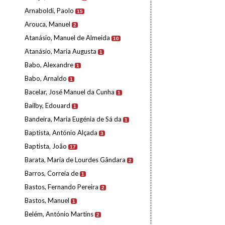
Arnaboldi, Paolo
15
Arouca, Manuel
2
Atanásio, Manuel de Almeida
10
Atanásio, Maria Augusta
1
Babo, Alexandre
1
Babo, Arnaldo
1
Bacelar, José Manuel da Cunha
1
Bailby, Edouard
1
Bandeira, Maria Eugénia de Sá da
1
Baptista, António Alçada
3
Baptista, João
17
Barata, Maria de Lourdes Gândara
2
Barros, Correia de
1
Bastos, Fernando Pereira
2
Bastos, Manuel
1
Belém, António Martins
2