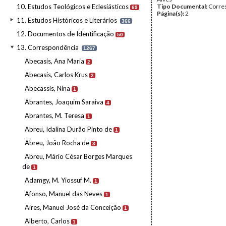
10. Estudos Teológicos e Eclesiásticos
Tipo Documental:
Corre
69
Página(s):
2
11. Estudos Históricos e Literários
366
12. Documentos de Identificação
50
13. Correspondência
1267
Abecasis, Ana Maria
2
Abecasis, Carlos Krus
2
Abecassis, Nina
1
Abrantes, Joaquim Saraiva
4
Abrantes, M. Teresa
1
Abreu, Idalina Durão Pinto de
1
Abreu, João Rocha de
3
Abreu, Mário César Borges Marques
de
1
Adamgy, M. Yiossuf M.
1
Afonso, Manuel das Neves
1
Aires, Manuel José da Conceição
1
Alberto, Carlos
1