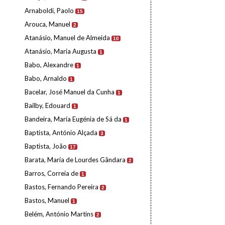
Arnaboldi, Paolo
15
Arouca, Manuel
2
Atanásio, Manuel de Almeida
10
Atanásio, Maria Augusta
1
Babo, Alexandre
1
Babo, Arnaldo
1
Bacelar, José Manuel da Cunha
1
Bailby, Edouard
1
Bandeira, Maria Eugénia de Sá da
1
Baptista, António Alçada
3
Baptista, João
17
Barata, Maria de Lourdes Gândara
2
Barros, Correia de
1
Bastos, Fernando Pereira
2
Bastos, Manuel
1
Belém, António Martins
2