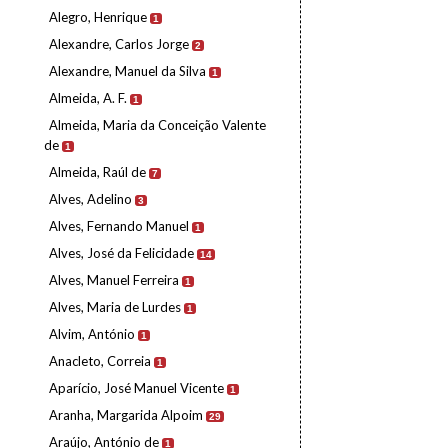
Alegro, Henrique
1
Alexandre, Carlos Jorge
2
Alexandre, Manuel da Silva
1
Almeida, A. F.
1
Almeida, Maria da Conceição Valente
de
1
Almeida, Raúl de
7
Alves, Adelino
3
Alves, Fernando Manuel
1
Alves, José da Felicidade
14
Alves, Manuel Ferreira
1
Alves, Maria de Lurdes
1
Alvim, António
1
Anacleto, Correia
1
Aparício, José Manuel Vicente
1
Aranha, Margarida Alpoim
29
Araújo, António de
1