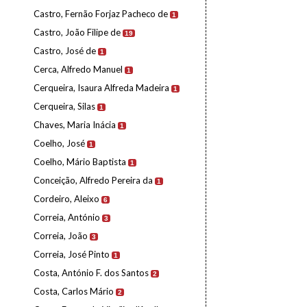
Castro, Fernão Forjaz Pacheco de
1
Castro, João Filipe de
19
Castro, José de
1
Cerca, Alfredo Manuel
1
Cerqueira, Isaura Alfreda Madeira
1
Cerqueira, Silas
1
Chaves, Maria Inácia
1
Coelho, José
1
Coelho, Mário Baptista
1
Conceição, Alfredo Pereira da
1
Cordeiro, Aleixo
6
Correia, António
3
Correia, João
3
Correia, José Pinto
1
Costa, António F. dos Santos
2
Costa, Carlos Mário
2