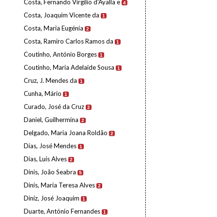
Costa, Fernando Virgílio d'Ayalla e
4
Costa, Joaquim Vicente da
1
Costa, Maria Eugénia
2
Costa, Ramiro Carlos Ramos da
1
Coutinho, António Borges
1
Coutinho, Maria Adelaide Sousa
1
Cruz, J. Mendes da
1
Cunha, Mário
1
Curado, José da Cruz
2
Daniel, Guilhermina
2
Delgado, Maria Joana Roldão
2
Dias, José Mendes
1
Dias, Luís Alves
2
Dinis, João Seabra
5
Dinis, Maria Teresa Alves
2
Diniz, José Joaquim
1
Duarte, António Fernandes
1