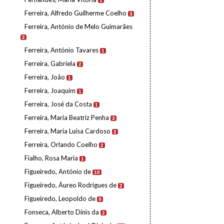
1
Ferreira, Alfredo Guilherme Coelho
3
Ferreira, António de Melo Guimarães
2
Ferreira, António Tavares
1
Ferreira, Gabriela
2
Ferreira, João
1
Ferreira, Joaquim
1
Ferreira, José da Costa
1
Ferreira, Maria Beatriz Penha
3
Ferreira, Maria Luísa Cardoso
2
Ferreira, Orlando Coelho
2
Fialho, Rosa Maria
1
Figueiredo, António de
10
Figueiredo, Áureo Rodrigues de
2
Figueiredo, Leopoldo de
9
Fonseca, Alberto Dinis da
2