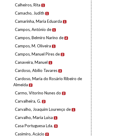
Calheiros, Rita
1
Camacho, Judith
1
Camarinha, Maria Eduarda
1
Campos, António de
1
Campos, Belmiro Narino de
4
Campos, M. Oliveira
1
Campos, Manuel Pires de
2
Canaveira, Manuel
1
Cardoso, Abílio Tavares
3
Cardoso, Maria do Rosário Ribeiro de
Almeida
2
Carmo, Vitorino Nunes do
2
Carvalheira, G.
2
Carvalho, Joaquim Lourenço de
1
Carvalho, Maria Luísa
1
Casa Portuguesa Lda.
3
Casimiro, Acácio
2