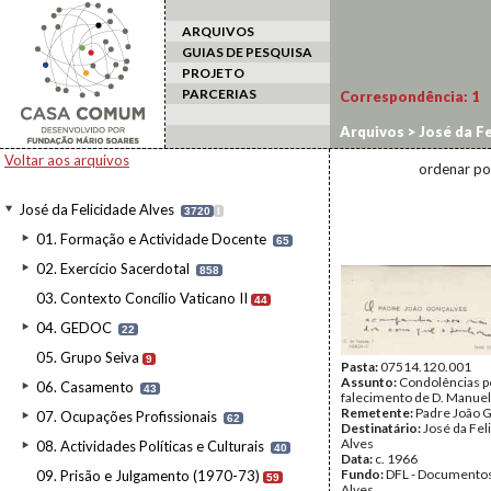
ARQUIVOS
GUIAS DE PESQUISA
PROJETO
PARCERIAS
Correspondência:
1
Arquivos
>
José da Fe
Voltar aos arquivos
ordenar po
José da Felicidade Alves
3720
I
01. Formação e Actividade Docente
65
02. Exercício Sacerdotal
858
03. Contexto Concílio Vaticano II
44
04. GEDOC
22
05. Grupo Seiva
9
Pasta:
07514.120.001
Assunto:
Condolências p
06. Casamento
43
falecimento de D. Manuel
Remetente:
Padre João 
07. Ocupações Profissionais
62
Destinatário:
José da Fel
Alves
08. Actividades Políticas e Culturais
40
Data:
c. 1966
Fundo:
DFL - Documentos
09. Prisão e Julgamento (1970-73)
59
Alves