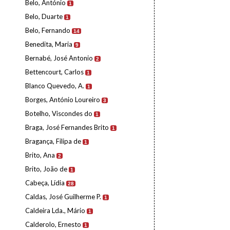
Belo, António
1
Belo, Duarte
1
Belo, Fernando
14
Benedita, Maria
9
Bernabé, José Antonio
2
Bettencourt, Carlos
1
Blanco Quevedo, A.
1
Borges, António Loureiro
3
Botelho, Viscondes do
1
Braga, José Fernandes Brito
1
Bragança, Filipa de
1
Brito, Ana
2
Brito, João de
1
Cabeça, Lídia
28
Caldas, José Guilherme P.
1
Caldeira Lda., Mário
1
Calderolo, Ernesto
1