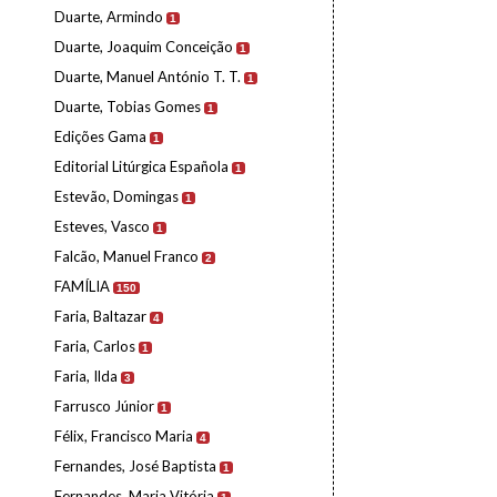
Duarte, Armindo
1
Duarte, Joaquim Conceição
1
Duarte, Manuel António T. T.
1
Duarte, Tobias Gomes
1
Edições Gama
1
Editorial Litúrgica Española
1
Estevão, Domingas
1
Esteves, Vasco
1
Falcão, Manuel Franco
2
FAMÍLIA
150
Faria, Baltazar
4
Faria, Carlos
1
Faria, Ilda
3
Farrusco Júnior
1
Félix, Francisco Maria
4
Fernandes, José Baptista
1
Fernandes, Maria Vitória