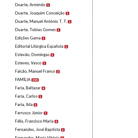
Duarte, Armindo
1
Duarte, Joaquim Conceição
1
Duarte, Manuel António T. T.
1
Duarte, Tobias Gomes
1
Edições Gama
1
Editorial Litúrgica Española
1
Estevão, Domingas
1
Esteves, Vasco
1
Falcão, Manuel Franco
2
FAMÍLIA
150
Faria, Baltazar
4
Faria, Carlos
1
Faria, Ilda
3
Farrusco Júnior
1
Félix, Francisco Maria
4
Fernandes, José Baptista
1
Fernandes, Maria Vitória