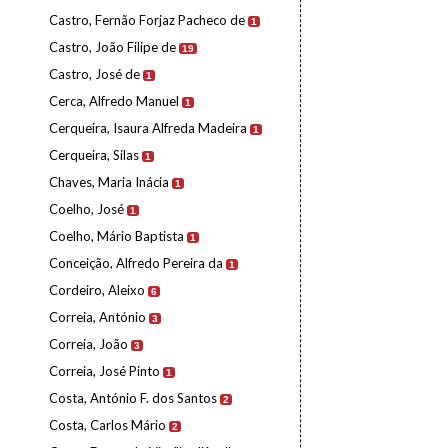
Castro, Fernão Forjaz Pacheco de
1
Castro, João Filipe de
19
Castro, José de
1
Cerca, Alfredo Manuel
1
Cerqueira, Isaura Alfreda Madeira
1
Cerqueira, Silas
1
Chaves, Maria Inácia
1
Coelho, José
1
Coelho, Mário Baptista
1
Conceição, Alfredo Pereira da
1
Cordeiro, Aleixo
6
Correia, António
3
Correia, João
3
Correia, José Pinto
1
Costa, António F. dos Santos
2
Costa, Carlos Mário
2