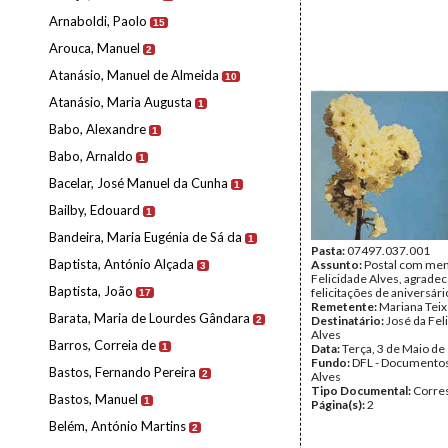
Arnaboldi, Paolo
15
Arouca, Manuel
2
Atanásio, Manuel de Almeida
10
Atanásio, Maria Augusta
1
Babo, Alexandre
1
Babo, Arnaldo
1
Bacelar, José Manuel da Cunha
1
Bailby, Edouard
1
Bandeira, Maria Eugénia de Sá da
1
Pasta:
07497.037.001
Baptista, António Alçada
Assunto:
Postal com me
3
Felicidade Alves, agrade
Baptista, João
felicitações de aniversári
17
Remetente:
Mariana Teix
Barata, Maria de Lourdes Gândara
Destinatário:
José da Fel
2
Alves
Barros, Correia de
1
Data:
Terça, 3 de Maio de
Fundo:
DFL - Documentos
Bastos, Fernando Pereira
2
Alves
Tipo Documental:
Corre
Bastos, Manuel
1
Página(s):
2
Belém, António Martins
2