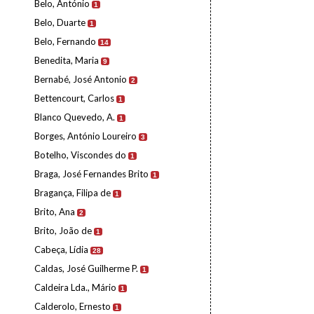
Belo, António
1
Belo, Duarte
1
Belo, Fernando
14
Benedita, Maria
9
Bernabé, José Antonio
2
Bettencourt, Carlos
1
Blanco Quevedo, A.
1
Borges, António Loureiro
3
Botelho, Viscondes do
1
Braga, José Fernandes Brito
1
Bragança, Filipa de
1
Brito, Ana
2
Brito, João de
1
Cabeça, Lídia
28
Caldas, José Guilherme P.
1
Caldeira Lda., Mário
1
Calderolo, Ernesto
1