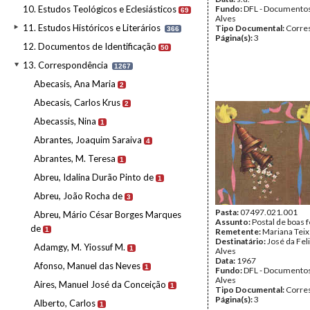
10. Estudos Teológicos e Eclesiásticos
Fundo:
DFL - Documentos
69
Alves
11. Estudos Históricos e Literários
Tipo Documental:
Corre
366
Página(s):
3
12. Documentos de Identificação
50
13. Correspondência
1267
Abecasis, Ana Maria
2
Abecasis, Carlos Krus
2
Abecassis, Nina
1
Abrantes, Joaquim Saraiva
4
Abrantes, M. Teresa
1
Abreu, Idalina Durão Pinto de
1
Abreu, João Rocha de
3
Pasta:
07497.021.001
Abreu, Mário César Borges Marques
Assunto:
Postal de boas f
de
1
Remetente:
Mariana Teix
Destinatário:
José da Fel
Adamgy, M. Yiossuf M.
1
Alves
Data:
1967
Afonso, Manuel das Neves
1
Fundo:
DFL - Documentos
Alves
Aires, Manuel José da Conceição
1
Tipo Documental:
Corre
Página(s):
3
Alberto, Carlos
1