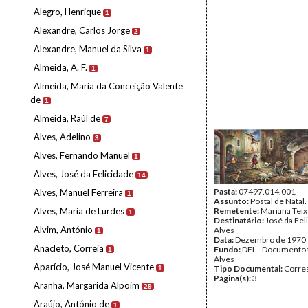
Alegro, Henrique
1
Alexandre, Carlos Jorge
2
Alexandre, Manuel da Silva
1
Almeida, A. F.
1
Almeida, Maria da Conceição Valente
de
1
Almeida, Raúl de
7
Alves, Adelino
3
Alves, Fernando Manuel
1
Alves, José da Felicidade
14
Pasta:
07497.014.001
Alves, Manuel Ferreira
1
Assunto:
Postal de Natal.
Alves, Maria de Lurdes
Remetente:
Mariana Teix
1
Destinatário:
José da Fel
Alvim, António
Alves
1
Data:
Dezembro de 1970
Anacleto, Correia
Fundo:
DFL - Documentos
1
Alves
Aparício, José Manuel Vicente
Tipo Documental:
Corre
1
Página(s):
3
Aranha, Margarida Alpoim
29
Araújo, António de
1