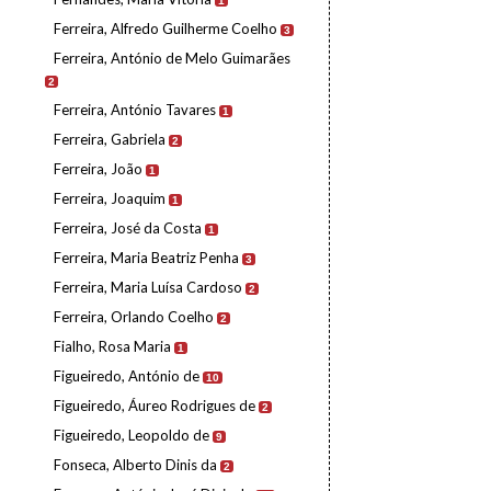
1
Ferreira, Alfredo Guilherme Coelho
3
Ferreira, António de Melo Guimarães
2
Ferreira, António Tavares
1
Ferreira, Gabriela
2
Ferreira, João
1
Ferreira, Joaquim
1
Ferreira, José da Costa
1
Ferreira, Maria Beatriz Penha
3
Ferreira, Maria Luísa Cardoso
2
Ferreira, Orlando Coelho
2
Fialho, Rosa Maria
1
Figueiredo, António de
10
Figueiredo, Áureo Rodrigues de
2
Figueiredo, Leopoldo de
9
Fonseca, Alberto Dinis da
2