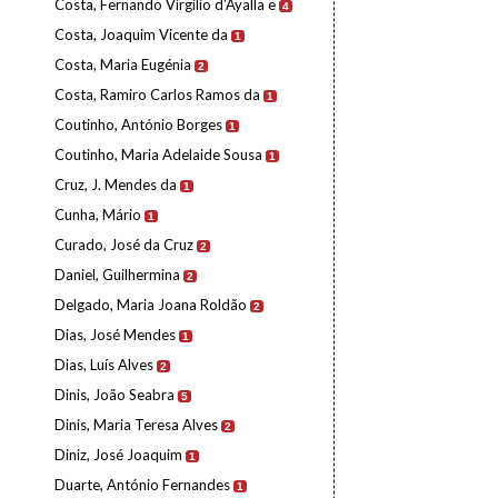
Costa, Fernando Virgílio d'Ayalla e
4
Costa, Joaquim Vicente da
1
Costa, Maria Eugénia
2
Costa, Ramiro Carlos Ramos da
1
Coutinho, António Borges
1
Coutinho, Maria Adelaide Sousa
1
Cruz, J. Mendes da
1
Cunha, Mário
1
Curado, José da Cruz
2
Daniel, Guilhermina
2
Delgado, Maria Joana Roldão
2
Dias, José Mendes
1
Dias, Luís Alves
2
Dinis, João Seabra
5
Dinis, Maria Teresa Alves
2
Diniz, José Joaquim
1
Duarte, António Fernandes
1