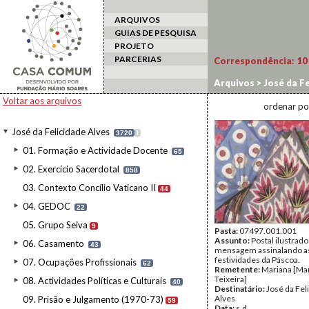
ARQUIVOS
GUIAS DE PESQUISA
PROJETO
PARCERIAS
Correspondência:
10
Arquivos
>
José da Fe
Voltar aos arquivos
ordenar po
José da Felicidade Alves
3720
I
01. Formação e Actividade Docente
65
02. Exercício Sacerdotal
858
03. Contexto Concílio Vaticano II
44
04. GEDOC
22
05. Grupo Seiva
9
Pasta:
07497.001.001
Assunto:
Postal ilustrad
06. Casamento
43
mensagem assinalando a
festividades da Páscoa.
07. Ocupações Profissionais
62
Remetente:
Mariana [Ma
Teixeira]
08. Actividades Políticas e Culturais
40
Destinatário:
José da Fel
Alves
09. Prisão e Julgamento (1970-73)
59
Data:
s.d.