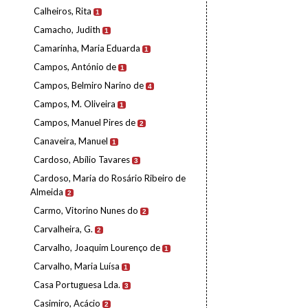
Calheiros, Rita
1
Camacho, Judith
1
Camarinha, Maria Eduarda
1
Campos, António de
1
Campos, Belmiro Narino de
4
Campos, M. Oliveira
1
Campos, Manuel Pires de
2
Canaveira, Manuel
1
Cardoso, Abílio Tavares
3
Cardoso, Maria do Rosário Ribeiro de
Almeida
2
Carmo, Vitorino Nunes do
2
Carvalheira, G.
2
Carvalho, Joaquim Lourenço de
1
Carvalho, Maria Luísa
1
Casa Portuguesa Lda.
3
Casimiro, Acácio
2