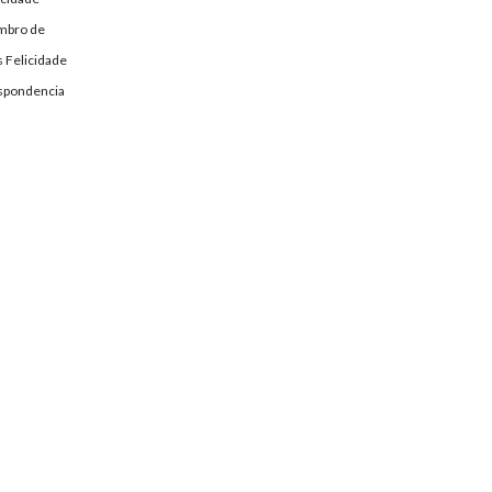
mbro de
 Felicidade
spondencia