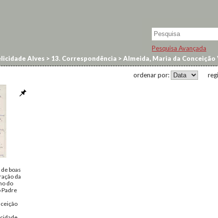
Pesquisa Avançada
licidade Alves
>
13. Correspondência
>
Almeida, Maria da Conceição 
ordenar por:
reg
 de boas
ração da
umo do
 Padre
nceição
icidade