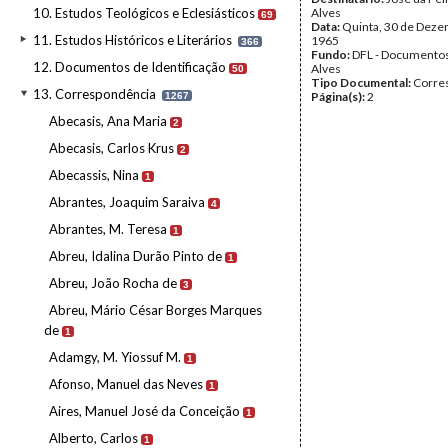
10. Estudos Teológicos e Eclesiásticos
Alves
69
Data:
Quinta, 30 de Deze
11. Estudos Históricos e Literários
1965
366
Fundo:
DFL - Documentos
12. Documentos de Identificação
Alves
50
Tipo Documental:
Corre
13. Correspondência
Página(s):
2
1267
Abecasis, Ana Maria
2
Abecasis, Carlos Krus
2
Abecassis, Nina
1
Abrantes, Joaquim Saraiva
4
Abrantes, M. Teresa
1
Abreu, Idalina Durão Pinto de
1
Abreu, João Rocha de
3
Abreu, Mário César Borges Marques
de
1
Adamgy, M. Yiossuf M.
1
Afonso, Manuel das Neves
1
Aires, Manuel José da Conceição
1
Alberto, Carlos
1