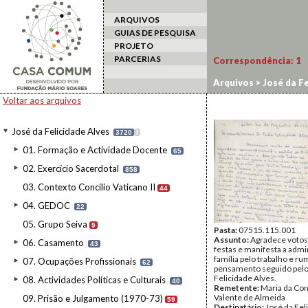
ARQUIVOS
GUIAS DE PESQUISA
PROJETO
PARCERIAS
Correspondência:
1
Arquivos
>
José da Fe
Voltar aos arquivos
José da Felicidade Alves
3720
I
01. Formação e Actividade Docente
65
02. Exercício Sacerdotal
858
03. Contexto Concílio Vaticano II
44
04. GEDOC
22
05. Grupo Seiva
9
Pasta:
07515.115.001
Assunto:
Agradece votos
06. Casamento
43
festas e manifesta a admi
família pelo trabalho e r
07. Ocupações Profissionais
62
pensamento seguido pelo
Felicidade Alves.
08. Actividades Políticas e Culturais
40
Remetente:
Maria da Co
Valente de Almeida
09. Prisão e Julgamento (1970-73)
59
Destinatário:
José da Fel