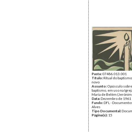
Pasta:
07486.013.001
Título:
Ritual do baptism
novo
Assunto:
Opúsculo sobre 
baptismo, em uso na Igrej
Maria de Belém (Jerónim
Data:
Dezembro de 1961
Fundo:
DFL - Documentos
Alves
Tipo Documental:
Docum
Página(s):
15