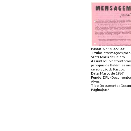
Pasta:
07534.092.001
Título:
Informações paro
Santa Maria de Belém
Assunto:
Folheto informa
paróquia de Belém, assin
celebração da Páscoa.
Data:
Março de 1967
Fundo:
DFL - Documentos
Alves
Tipo Documental:
Docum
Página(s):
6