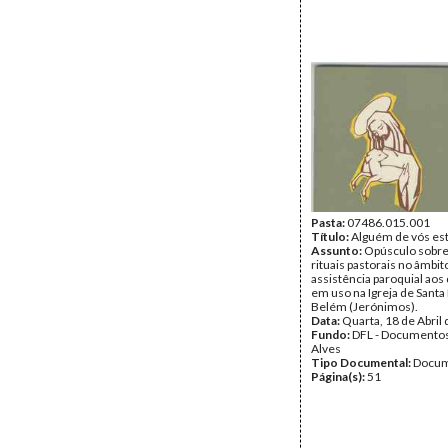
Pasta:
07486.015.001
Título:
Alguém de vós es
Assunto:
Opúsculo sobre
rituais pastorais no âmbit
assistência paroquial aos
em uso na Igreja de Santa
Belém (Jerónimos).
Data:
Quarta, 18 de Abril
Fundo:
DFL - Documentos
Alves
Tipo Documental:
Docum
Página(s):
51