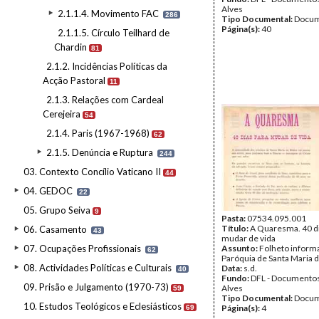
Alves
2.1.1.4. Movimento FAC
286
Tipo Documental:
Docum
Página(s):
40
2.1.1.5. Círculo Teilhard de
Chardin
81
2.1.2. Incidências Políticas da
Acção Pastoral
11
2.1.3. Relações com Cardeal
Cerejeira
54
2.1.4. Paris (1967-1968)
62
2.1.5. Denúncia e Ruptura
244
03. Contexto Concílio Vaticano II
44
04. GEDOC
22
05. Grupo Seiva
9
Pasta:
07534.095.001
Título:
A Quaresma. 40 di
06. Casamento
43
mudar de vida
07. Ocupações Profissionais
Assunto:
Folheto informa
62
Paróquia de Santa Maria 
08. Actividades Políticas e Culturais
Data:
s.d.
40
Fundo:
DFL - Documentos
09. Prisão e Julgamento (1970-73)
Alves
59
Tipo Documental:
Docum
10. Estudos Teológicos e Eclesiásticos
Página(s):
4
69