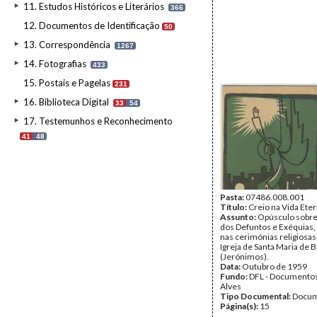
11. Estudos Históricos e Literários
366
12. Documentos de Identificação
50
13. Correspondência
1267
14. Fotografias
433
15. Postais e Pagelas
231
16. Biblioteca Digital
33
54
17. Testemunhos e Reconhecimento
41
48
Pasta:
07486.008.001
Título:
Creio na Vida Ete
Assunto:
Opúsculo sobre 
dos Defuntos e Exéquias,
nas cerimónias religiosas
Igreja de Santa Maria de 
(Jerónimos).
Data:
Outubro de 1959
Fundo:
DFL - Documentos
Alves
Tipo Documental:
Docum
Página(s):
15