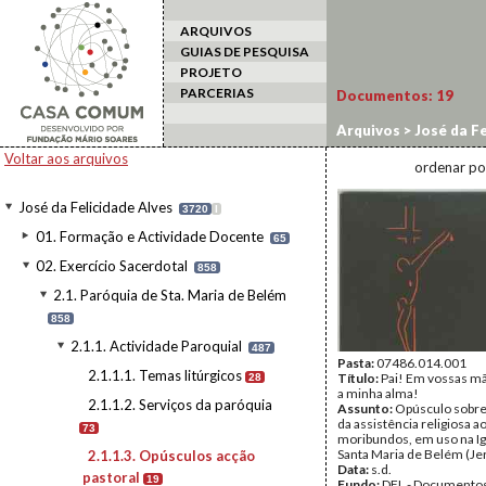
ARQUIVOS
GUIAS DE PESQUISA
PROJETO
PARCERIAS
Documentos:
19
Arquivos
>
José da Fe
2.1.1. Actividade Par
Voltar aos arquivos
ordenar po
José da Felicidade Alves
3720
I
01. Formação e Actividade Docente
65
02. Exercício Sacerdotal
858
2.1. Paróquia de Sta. Maria de Belém
858
2.1.1. Actividade Paroquial
487
Pasta:
07486.014.001
2.1.1.1. Temas litúrgicos
Título:
Pai! Em vossas m
28
a minha alma!
2.1.1.2. Serviços da paróquia
Assunto:
Opúsculo sobre 
da assistência religiosa a
73
moribundos, em uso na Ig
Santa Maria de Belém (Je
2.1.1.3. Opúsculos acção
Data:
s.d.
pastoral
19
Fundo:
DFL - Documentos