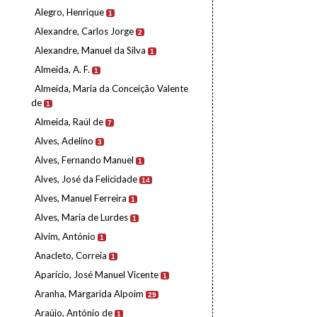
Alegro, Henrique
1
Alexandre, Carlos Jorge
2
Alexandre, Manuel da Silva
1
Almeida, A. F.
1
Almeida, Maria da Conceição Valente
de
1
Almeida, Raúl de
7
Alves, Adelino
3
Alves, Fernando Manuel
1
Alves, José da Felicidade
14
Alves, Manuel Ferreira
1
Alves, Maria de Lurdes
1
Alvim, António
1
Anacleto, Correia
1
Aparício, José Manuel Vicente
1
Aranha, Margarida Alpoim
29
Araújo, António de
1