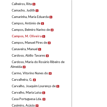
Calheiros, Rita
1
Camacho, Judith
1
Camarinha, Maria Eduarda
1
Campos, António de
1
Campos, Belmiro Narino de
4
Campos, M. Oliveira
1
Campos, Manuel Pires de
2
Canaveira, Manuel
1
Cardoso, Abílio Tavares
3
Cardoso, Maria do Rosário Ribeiro de
Almeida
2
Carmo, Vitorino Nunes do
2
Carvalheira, G.
2
Carvalho, Joaquim Lourenço de
1
Carvalho, Maria Luísa
1
Casa Portuguesa Lda.
3
Casimiro, Acácio
2