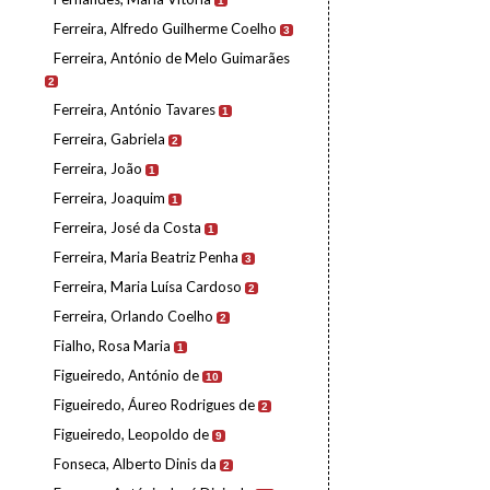
1
Ferreira, Alfredo Guilherme Coelho
3
Ferreira, António de Melo Guimarães
2
Ferreira, António Tavares
1
Ferreira, Gabriela
2
Ferreira, João
1
Ferreira, Joaquim
1
Ferreira, José da Costa
1
Ferreira, Maria Beatriz Penha
3
Ferreira, Maria Luísa Cardoso
2
Ferreira, Orlando Coelho
2
Fialho, Rosa Maria
1
Figueiredo, António de
10
Figueiredo, Áureo Rodrigues de
2
Figueiredo, Leopoldo de
9
Fonseca, Alberto Dinis da
2