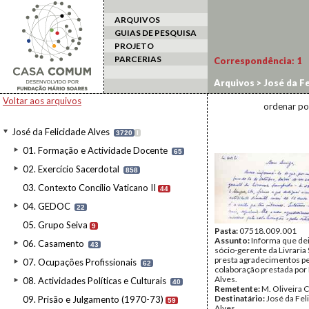
ARQUIVOS
GUIAS DE PESQUISA
PROJETO
PARCERIAS
Correspondência:
1
Arquivos
>
José da Fe
Voltar aos arquivos
ordenar po
José da Felicidade Alves
3720
I
01. Formação e Actividade Docente
65
02. Exercício Sacerdotal
858
03. Contexto Concílio Vaticano II
44
04. GEDOC
22
05. Grupo Seiva
9
Pasta:
07518.009.001
Assunto:
Informa que dei
06. Casamento
43
sócio-gerente da Livrari
presta agradecimentos pe
07. Ocupações Profissionais
62
colaboração prestada por
Alves.
08. Actividades Políticas e Culturais
40
Remetente:
M. Oliveira
Destinatário:
José da Fel
09. Prisão e Julgamento (1970-73)
59
Alves