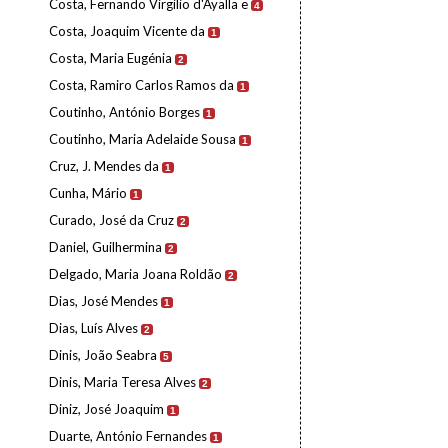
Costa, Fernando Virgílio d'Ayalla e
4
Costa, Joaquim Vicente da
1
Costa, Maria Eugénia
2
Costa, Ramiro Carlos Ramos da
1
Coutinho, António Borges
1
Coutinho, Maria Adelaide Sousa
1
Cruz, J. Mendes da
1
Cunha, Mário
1
Curado, José da Cruz
2
Daniel, Guilhermina
2
Delgado, Maria Joana Roldão
2
Dias, José Mendes
1
Dias, Luís Alves
2
Dinis, João Seabra
5
Dinis, Maria Teresa Alves
2
Diniz, José Joaquim
1
Duarte, António Fernandes
1