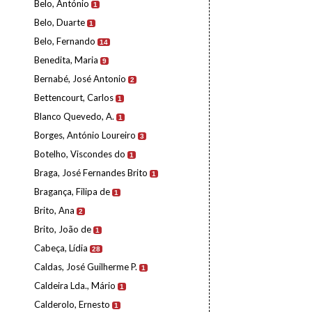
Belo, António
1
Belo, Duarte
1
Belo, Fernando
14
Benedita, Maria
9
Bernabé, José Antonio
2
Bettencourt, Carlos
1
Blanco Quevedo, A.
1
Borges, António Loureiro
3
Botelho, Viscondes do
1
Braga, José Fernandes Brito
1
Bragança, Filipa de
1
Brito, Ana
2
Brito, João de
1
Cabeça, Lídia
28
Caldas, José Guilherme P.
1
Caldeira Lda., Mário
1
Calderolo, Ernesto
1