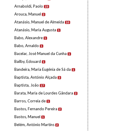
Arnaboldi, Paolo
15
Arouca, Manuel
2
Atanásio, Manuel de Almeida
10
Atanásio, Maria Augusta
1
Babo, Alexandre
1
Babo, Arnaldo
1
Bacelar, José Manuel da Cunha
1
Bailby, Edouard
1
Bandeira, Maria Eugénia de Sá da
1
Baptista, António Alçada
3
Baptista, João
17
Barata, Maria de Lourdes Gândara
2
Barros, Correia de
1
Bastos, Fernando Pereira
2
Bastos, Manuel
1
Belém, António Martins
2