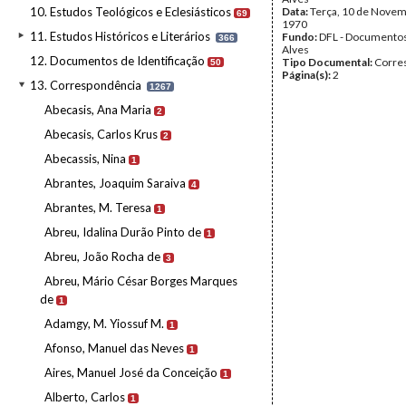
10. Estudos Teológicos e Eclesiásticos
Data:
Terça, 10 de Novem
69
1970
11. Estudos Históricos e Literários
Fundo:
DFL - Documentos
366
Alves
12. Documentos de Identificação
Tipo Documental:
Corre
50
Página(s):
2
13. Correspondência
1267
Abecasis, Ana Maria
2
Abecasis, Carlos Krus
2
Abecassis, Nina
1
Abrantes, Joaquim Saraiva
4
Abrantes, M. Teresa
1
Abreu, Idalina Durão Pinto de
1
Abreu, João Rocha de
3
Abreu, Mário César Borges Marques
de
1
Adamgy, M. Yiossuf M.
1
Afonso, Manuel das Neves
1
Aires, Manuel José da Conceição
1
Alberto, Carlos
1