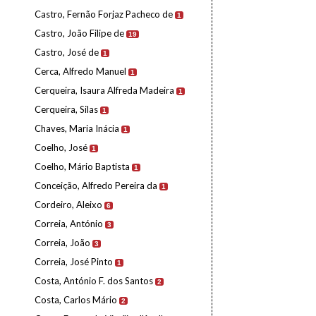
Castro, Fernão Forjaz Pacheco de
1
Castro, João Filipe de
19
Castro, José de
1
Cerca, Alfredo Manuel
1
Cerqueira, Isaura Alfreda Madeira
1
Cerqueira, Silas
1
Chaves, Maria Inácia
1
Coelho, José
1
Coelho, Mário Baptista
1
Conceição, Alfredo Pereira da
1
Cordeiro, Aleixo
6
Correia, António
3
Correia, João
3
Correia, José Pinto
1
Costa, António F. dos Santos
2
Costa, Carlos Mário
2