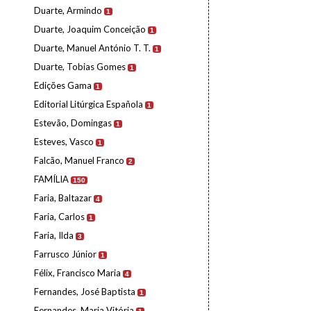
Duarte, Armindo
1
Duarte, Joaquim Conceição
1
Duarte, Manuel António T. T.
1
Duarte, Tobias Gomes
1
Edições Gama
1
Editorial Litúrgica Española
1
Estevão, Domingas
1
Esteves, Vasco
1
Falcão, Manuel Franco
2
FAMÍLIA
150
Faria, Baltazar
4
Faria, Carlos
1
Faria, Ilda
3
Farrusco Júnior
1
Félix, Francisco Maria
4
Fernandes, José Baptista
1
Fernandes, Maria Vitória