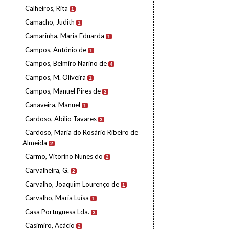
Calheiros, Rita
1
Camacho, Judith
1
Camarinha, Maria Eduarda
1
Campos, António de
1
Campos, Belmiro Narino de
4
Campos, M. Oliveira
1
Campos, Manuel Pires de
2
Canaveira, Manuel
1
Cardoso, Abílio Tavares
3
Cardoso, Maria do Rosário Ribeiro de
Almeida
2
Carmo, Vitorino Nunes do
2
Carvalheira, G.
2
Carvalho, Joaquim Lourenço de
1
Carvalho, Maria Luísa
1
Casa Portuguesa Lda.
3
Casimiro, Acácio
2