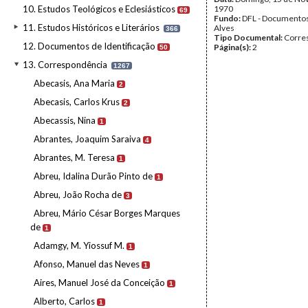
10. Estudos Teológicos e Eclesiásticos
1970
69
Fundo:
DFL - Documentos
11. Estudos Históricos e Literários
Alves
366
Tipo Documental:
Corre
12. Documentos de Identificação
Página(s):
2
50
13. Correspondência
1267
Abecasis, Ana Maria
2
Abecasis, Carlos Krus
2
Abecassis, Nina
1
Abrantes, Joaquim Saraiva
4
Abrantes, M. Teresa
1
Abreu, Idalina Durão Pinto de
1
Abreu, João Rocha de
3
Abreu, Mário César Borges Marques
de
1
Adamgy, M. Yiossuf M.
1
Afonso, Manuel das Neves
1
Aires, Manuel José da Conceição
1
Alberto, Carlos
1