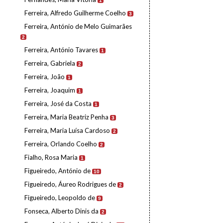
1
Ferreira, Alfredo Guilherme Coelho
3
Ferreira, António de Melo Guimarães
2
Ferreira, António Tavares
1
Ferreira, Gabriela
2
Ferreira, João
1
Ferreira, Joaquim
1
Ferreira, José da Costa
1
Ferreira, Maria Beatriz Penha
3
Ferreira, Maria Luísa Cardoso
2
Ferreira, Orlando Coelho
2
Fialho, Rosa Maria
1
Figueiredo, António de
10
Figueiredo, Áureo Rodrigues de
2
Figueiredo, Leopoldo de
9
Fonseca, Alberto Dinis da
2