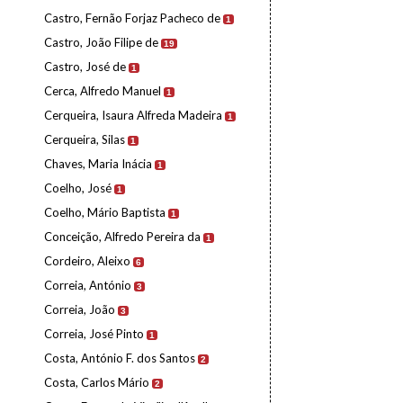
Castro, Fernão Forjaz Pacheco de
1
Castro, João Filipe de
19
Castro, José de
1
Cerca, Alfredo Manuel
1
Cerqueira, Isaura Alfreda Madeira
1
Cerqueira, Silas
1
Chaves, Maria Inácia
1
Coelho, José
1
Coelho, Mário Baptista
1
Conceição, Alfredo Pereira da
1
Cordeiro, Aleixo
6
Correia, António
3
Correia, João
3
Correia, José Pinto
1
Costa, António F. dos Santos
2
Costa, Carlos Mário
2