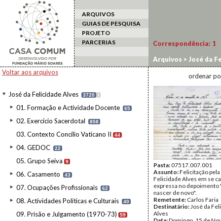
ARQUIVOS
GUIAS DE PESQUISA
PROJETO
PARCERIAS
Correspondência:
1
Arquivos
>
José da Fe
Voltar aos arquivos
ordenar po
José da Felicidade Alves
3720
I
01. Formação e Actividade Docente
65
02. Exercício Sacerdotal
858
03. Contexto Concílio Vaticano II
44
04. GEDOC
22
05. Grupo Seiva
9
Pasta:
07517.007.001
Assunto:
Felicitação pel
06. Casamento
43
Felicidade Alves em se ca
expressa no depoimento 
07. Ocupações Profissionais
62
nascer de novo".
Remetente:
Carlos Faria
08. Actividades Políticas e Culturais
40
Destinatário:
José da Fel
Alves
09. Prisão e Julgamento (1970-73)
59
Data:
Domingo, 15 de No