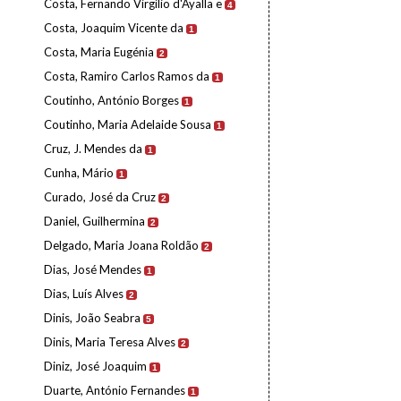
Costa, Fernando Virgílio d'Ayalla e
4
Costa, Joaquim Vicente da
1
Costa, Maria Eugénia
2
Costa, Ramiro Carlos Ramos da
1
Coutinho, António Borges
1
Coutinho, Maria Adelaide Sousa
1
Cruz, J. Mendes da
1
Cunha, Mário
1
Curado, José da Cruz
2
Daniel, Guilhermina
2
Delgado, Maria Joana Roldão
2
Dias, José Mendes
1
Dias, Luís Alves
2
Dinis, João Seabra
5
Dinis, Maria Teresa Alves
2
Diniz, José Joaquim
1
Duarte, António Fernandes
1