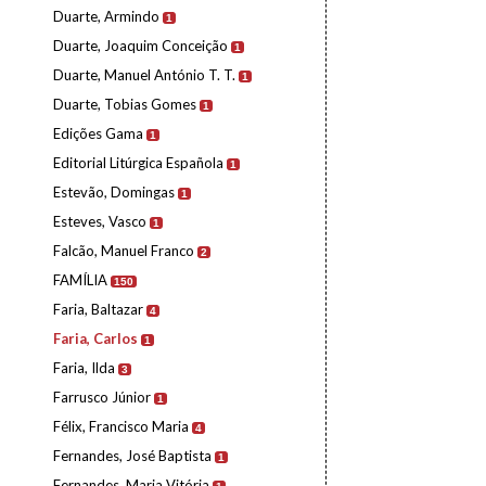
Duarte, Armindo
1
Duarte, Joaquim Conceição
1
Duarte, Manuel António T. T.
1
Duarte, Tobias Gomes
1
Edições Gama
1
Editorial Litúrgica Española
1
Estevão, Domingas
1
Esteves, Vasco
1
Falcão, Manuel Franco
2
FAMÍLIA
150
Faria, Baltazar
4
Faria, Carlos
1
Faria, Ilda
3
Farrusco Júnior
1
Félix, Francisco Maria
4
Fernandes, José Baptista
1
Fernandes, Maria Vitória