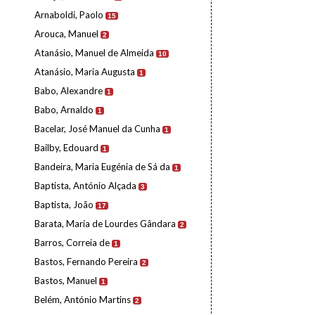
Arnaboldi, Paolo
15
Arouca, Manuel
2
Atanásio, Manuel de Almeida
10
Atanásio, Maria Augusta
1
Babo, Alexandre
1
Babo, Arnaldo
1
Bacelar, José Manuel da Cunha
1
Bailby, Edouard
1
Bandeira, Maria Eugénia de Sá da
1
Baptista, António Alçada
3
Baptista, João
17
Barata, Maria de Lourdes Gândara
2
Barros, Correia de
1
Bastos, Fernando Pereira
2
Bastos, Manuel
1
Belém, António Martins
2