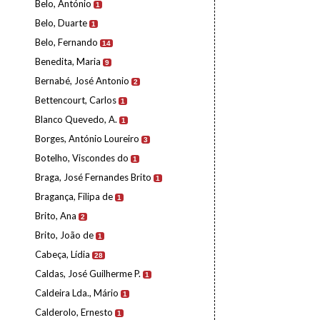
Belo, António
1
Belo, Duarte
1
Belo, Fernando
14
Benedita, Maria
9
Bernabé, José Antonio
2
Bettencourt, Carlos
1
Blanco Quevedo, A.
1
Borges, António Loureiro
3
Botelho, Viscondes do
1
Braga, José Fernandes Brito
1
Bragança, Filipa de
1
Brito, Ana
2
Brito, João de
1
Cabeça, Lídia
28
Caldas, José Guilherme P.
1
Caldeira Lda., Mário
1
Calderolo, Ernesto
1