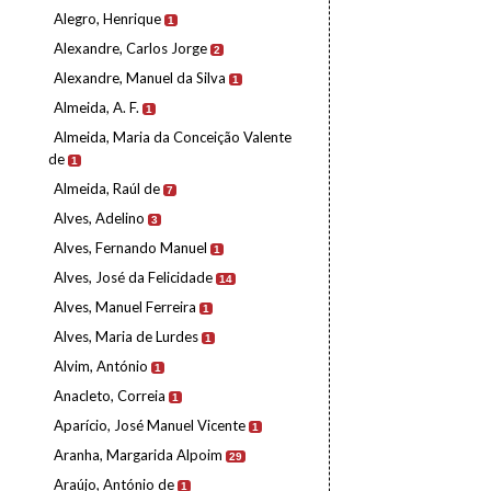
Alegro, Henrique
1
Alexandre, Carlos Jorge
2
Alexandre, Manuel da Silva
1
Almeida, A. F.
1
Almeida, Maria da Conceição Valente
de
1
Almeida, Raúl de
7
Alves, Adelino
3
Alves, Fernando Manuel
1
Alves, José da Felicidade
14
Alves, Manuel Ferreira
1
Alves, Maria de Lurdes
1
Alvim, António
1
Anacleto, Correia
1
Aparício, José Manuel Vicente
1
Aranha, Margarida Alpoim
29
Araújo, António de
1