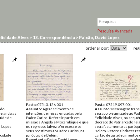
Pesquisa Avançada
licidade Alves
>
13. Correspondência
>
Paixão, David Lopes
ordenar por:
reg
Pasta:
07513.126.001
Pasta:
07519.097.001
 do
Assunto:
Agradecimento de
Assunto:
Mensagem trans
sejando as
intenções de missa enviadas pelo
seu apoio e amizade ao Pa
aúde de
Padre Carlos. Refere ir partir em
Felicidade Alves, na sequê
missão a Angola e Moçambique e que
decreto do Patriarcado rela
d Lopes
no regresso talvez oferecesse os
seu afastamento da paróqu
seus préstimos ao Padre Carlos, na
Belém. Refere ainda ter r
icidade
paróquia de Belém.
cartão de agradecimentos 
Remetente:
Padre David Lopes
Patriarca relativo a um te