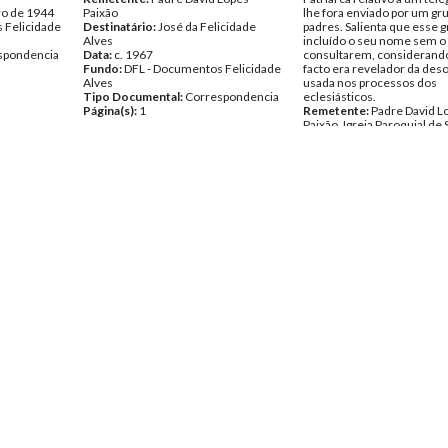
ro de 1944
Paixão
lhe fora enviado por um gr
 Felicidade
Destinatário:
José da Felicidade
padres. Salienta que esse g
Alves
incluído o seu nome sem o
spondencia
Data:
c. 1967
consultarem, considerando
Fundo:
DFL - Documentos Felicidade
facto era revelador da des
Alves
usada nos processos dos
Tipo Documental:
Correspondencia
eclesiásticos.
Página(s):
1
Remetente:
Padre David L
Paixão, Igreja Paroquial de
Destinatário:
José da Feli
Alves
Data:
Quarta, 13 de Novem
1968
Fundo:
DFL - Documentos 
Alves
Tipo Documental:
Corres
Página(s):
2