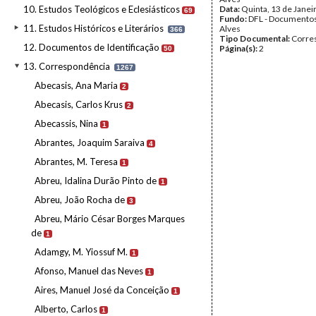
10. Estudos Teológicos e Eclesiásticos
Data:
Quinta, 13 de Janei
69
Fundo:
DFL - Documentos
11. Estudos Históricos e Literários
Alves
366
Tipo Documental:
Corre
12. Documentos de Identificação
Página(s):
2
50
13. Correspondência
1267
Abecasis, Ana Maria
2
Abecasis, Carlos Krus
2
Abecassis, Nina
1
Abrantes, Joaquim Saraiva
4
Abrantes, M. Teresa
1
Abreu, Idalina Durão Pinto de
1
Abreu, João Rocha de
3
Abreu, Mário César Borges Marques
de
1
Adamgy, M. Yiossuf M.
1
Afonso, Manuel das Neves
1
Aires, Manuel José da Conceição
1
Alberto, Carlos
1