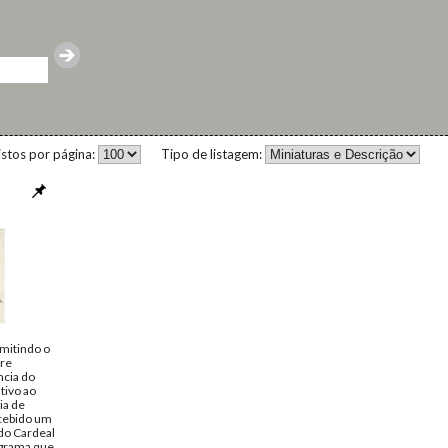
istos por página:
Tipo de listagem:
mitindo o
dre
ncia do
tivo ao
ia de
ecebido um
do Cardeal
legrama que