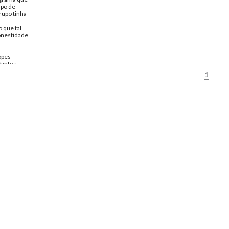
upo de
rupo tinha
 que tal
onestidade
opes
 Santos
cidade
1
bro de
Felicidade
pondencia