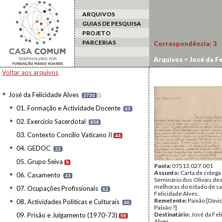
ARQUIVOS
GUIAS DE PESQUISA
PROJETO
PARCERIAS
Correspondência:
3
Arquivos
>
José da Fe
Voltar aos arquivos
José da Felicidade Alves
3720
I
01. Formação e Actividade Docente
65
02. Exercício Sacerdotal
858
03. Contexto Concílio Vaticano II
44
04. GEDOC
22
05. Grupo Seiva
9
Pasta:
07513.027.001
Assunto:
Carta de colega
06. Casamento
43
Seminário dos Olivais de
melhoras do estado de s
07. Ocupações Profissionais
62
Felicidade Alves.
Remetente:
Paixão [Davi
08. Actividades Políticas e Culturais
40
Paixão ?]
Destinatário:
José da Fel
09. Prisão e Julgamento (1970-73)
59
Alves