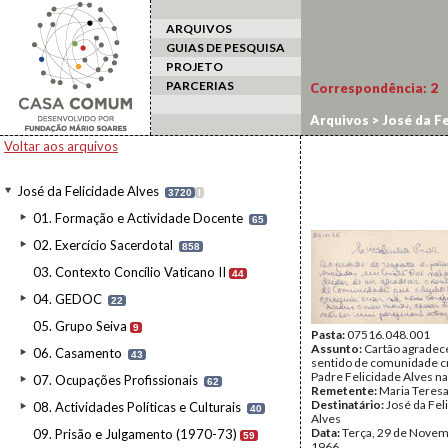
ARQUIVOS
GUIAS DE PESQUISA
PROJETO
PARCERIAS
Correspondência:
2
Arquivos
>
José da Fe
Voltar aos arquivos
José da Felicidade Alves
3720
I
01. Formação e Actividade Docente
65
02. Exercício Sacerdotal
858
03. Contexto Concílio Vaticano II
44
04. GEDOC
22
05. Grupo Seiva
9
Pasta:
07516.048.001
Assunto:
Cartão agradec
06. Casamento
43
sentido de comunidade cr
Padre Felicidade Alves na
07. Ocupações Profissionais
62
Remetente:
Maria Teresa
Destinatário:
José da Fel
08. Actividades Políticas e Culturais
40
Alves
Data:
Terça, 29 de Novem
09. Prisão e Julgamento (1970-73)
59
1966