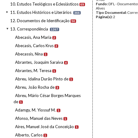
10. Estudos Teológicos e Eclesiásticos
Fundo:
DFL - Documentos
69
Alves
11. Estudos Históricos e Literários
Tipo Documental:
Corre
366
Página(s):
2
12. Documentos de Identificação
50
13. Correspondência
1267
Abecasis, Ana Maria
2
Abecasis, Carlos Krus
2
Abecassis, Nina
1
Abrantes, Joaquim Saraiva
4
Abrantes, M. Teresa
1
Abreu, Idalina Durão Pinto de
1
Abreu, João Rocha de
3
Abreu, Mário César Borges Marques
de
1
Adamgy, M. Yiossuf M.
1
Afonso, Manuel das Neves
1
Aires, Manuel José da Conceição
1
Alberto, Carlos
1