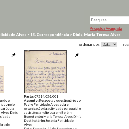
Pesquisa Avançada
licidade Alves
>
13. Correspondência
>
Dinis, Maria Teresa Alves
ordenar por:
reg
Pasta:
07514.056.001
endo o
Assunto:
Resposta a questionário do
iado pelo
Padre Felicidade Alves sobre
 paróquia
organização da actividade paroquial e
 Alves Dinis
assistência religiosa em Belém.
icidade
Remetente:
Maria Teresa Alves Dinis
Destinatário:
José da Felicidade
bro de
Alves
Data:
Segunda, 11 de Setembro de