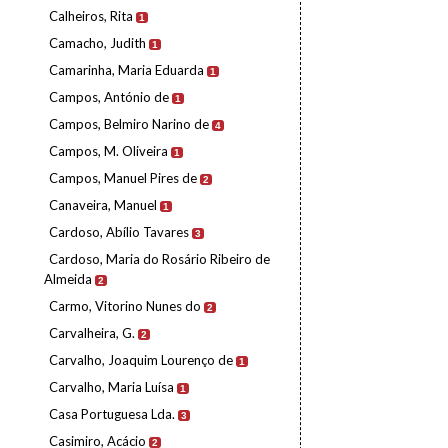
Calheiros, Rita
1
Camacho, Judith
1
Camarinha, Maria Eduarda
1
Campos, António de
1
Campos, Belmiro Narino de
4
Campos, M. Oliveira
1
Campos, Manuel Pires de
2
Canaveira, Manuel
1
Cardoso, Abílio Tavares
3
Cardoso, Maria do Rosário Ribeiro de
Almeida
2
Carmo, Vitorino Nunes do
2
Carvalheira, G.
2
Carvalho, Joaquim Lourenço de
1
Carvalho, Maria Luísa
1
Casa Portuguesa Lda.
3
Casimiro, Acácio
2