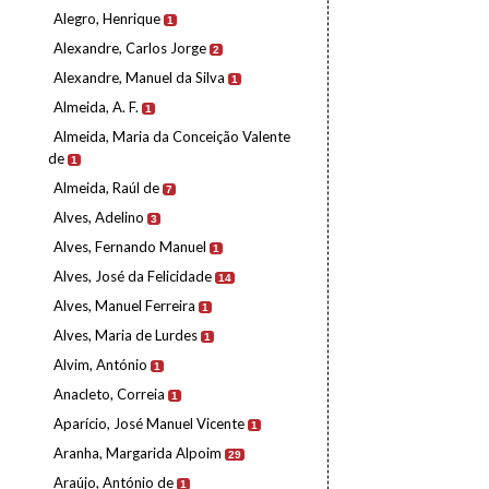
Alegro, Henrique
1
Alexandre, Carlos Jorge
2
Alexandre, Manuel da Silva
1
Almeida, A. F.
1
Almeida, Maria da Conceição Valente
de
1
Almeida, Raúl de
7
Alves, Adelino
3
Alves, Fernando Manuel
1
Alves, José da Felicidade
14
Alves, Manuel Ferreira
1
Alves, Maria de Lurdes
1
Alvim, António
1
Anacleto, Correia
1
Aparício, José Manuel Vicente
1
Aranha, Margarida Alpoim
29
Araújo, António de
1