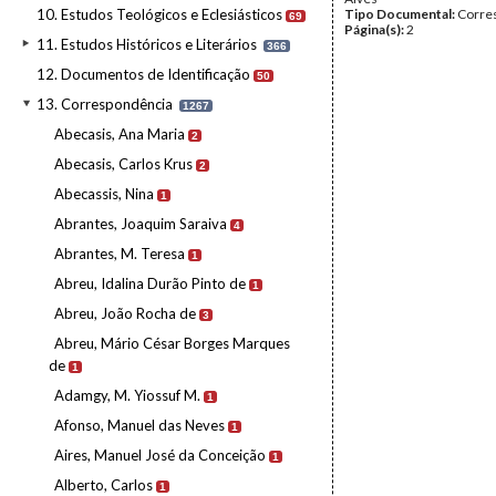
10. Estudos Teológicos e Eclesiásticos
Tipo Documental:
Corre
69
Página(s):
2
11. Estudos Históricos e Literários
366
12. Documentos de Identificação
50
13. Correspondência
1267
Abecasis, Ana Maria
2
Abecasis, Carlos Krus
2
Abecassis, Nina
1
Abrantes, Joaquim Saraiva
4
Abrantes, M. Teresa
1
Abreu, Idalina Durão Pinto de
1
Abreu, João Rocha de
3
Abreu, Mário César Borges Marques
de
1
Adamgy, M. Yiossuf M.
1
Afonso, Manuel das Neves
1
Aires, Manuel José da Conceição
1
Alberto, Carlos
1