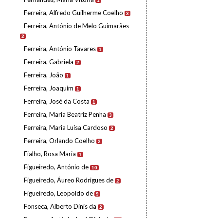
1
Ferreira, Alfredo Guilherme Coelho
3
Ferreira, António de Melo Guimarães
2
Ferreira, António Tavares
1
Ferreira, Gabriela
2
Ferreira, João
1
Ferreira, Joaquim
1
Ferreira, José da Costa
1
Ferreira, Maria Beatriz Penha
3
Ferreira, Maria Luísa Cardoso
2
Ferreira, Orlando Coelho
2
Fialho, Rosa Maria
1
Figueiredo, António de
10
Figueiredo, Áureo Rodrigues de
2
Figueiredo, Leopoldo de
9
Fonseca, Alberto Dinis da
2