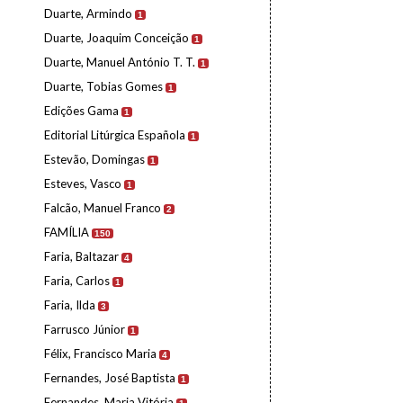
Duarte, Armindo
1
Duarte, Joaquim Conceição
1
Duarte, Manuel António T. T.
1
Duarte, Tobias Gomes
1
Edições Gama
1
Editorial Litúrgica Española
1
Estevão, Domingas
1
Esteves, Vasco
1
Falcão, Manuel Franco
2
FAMÍLIA
150
Faria, Baltazar
4
Faria, Carlos
1
Faria, Ilda
3
Farrusco Júnior
1
Félix, Francisco Maria
4
Fernandes, José Baptista
1
Fernandes, Maria Vitória