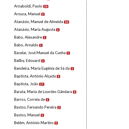
Arnaboldi, Paolo
15
Arouca, Manuel
2
Atanásio, Manuel de Almeida
10
Atanásio, Maria Augusta
1
Babo, Alexandre
1
Babo, Arnaldo
1
Bacelar, José Manuel da Cunha
1
Bailby, Edouard
1
Bandeira, Maria Eugénia de Sá da
1
Baptista, António Alçada
3
Baptista, João
17
Barata, Maria de Lourdes Gândara
2
Barros, Correia de
1
Bastos, Fernando Pereira
2
Bastos, Manuel
1
Belém, António Martins
2