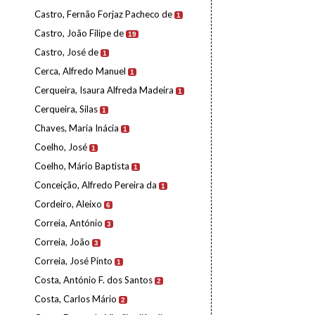
Castro, Fernão Forjaz Pacheco de
1
Castro, João Filipe de
19
Castro, José de
1
Cerca, Alfredo Manuel
1
Cerqueira, Isaura Alfreda Madeira
1
Cerqueira, Silas
1
Chaves, Maria Inácia
1
Coelho, José
1
Coelho, Mário Baptista
1
Conceição, Alfredo Pereira da
1
Cordeiro, Aleixo
6
Correia, António
3
Correia, João
3
Correia, José Pinto
1
Costa, António F. dos Santos
2
Costa, Carlos Mário
2