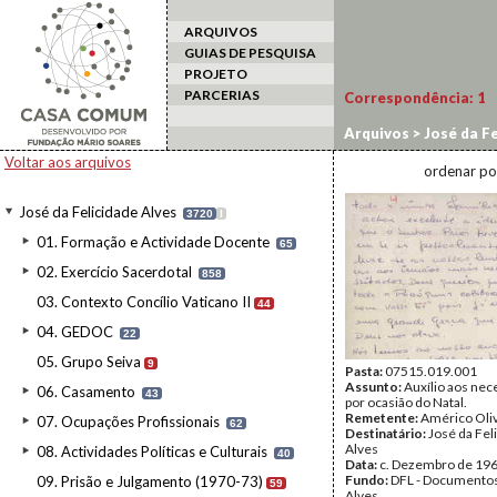
ARQUIVOS
GUIAS DE PESQUISA
PROJETO
PARCERIAS
Correspondência:
1
Arquivos
>
José da Fe
Voltar aos arquivos
ordenar po
José da Felicidade Alves
3720
I
01. Formação e Actividade Docente
65
02. Exercício Sacerdotal
858
03. Contexto Concílio Vaticano II
44
04. GEDOC
22
05. Grupo Seiva
9
Pasta:
07515.019.001
Assunto:
Auxílio aos nec
06. Casamento
43
por ocasião do Natal.
Remetente:
Américo Oli
07. Ocupações Profissionais
62
Destinatário:
José da Fel
Alves
08. Actividades Políticas e Culturais
40
Data:
c. Dezembro de 19
Fundo:
DFL - Documentos
09. Prisão e Julgamento (1970-73)
59
Alves