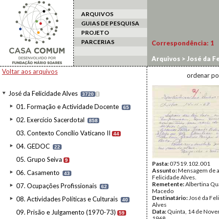
ARQUIVOS
GUIAS DE PESQUISA
PROJETO
PARCERIAS
Correspondência:
1
Arquivos
>
José da Fe
Voltar aos arquivos
ordenar po
José da Felicidade Alves
3720
I
01. Formação e Actividade Docente
65
02. Exercício Sacerdotal
858
03. Contexto Concílio Vaticano II
44
04. GEDOC
22
05. Grupo Seiva
9
Pasta:
07519.102.001
Assunto:
Mensagem de a
06. Casamento
43
Felicidade Alves.
Remetente:
Albertina Q
07. Ocupações Profissionais
62
Macedo
Destinatário:
José da Fel
08. Actividades Políticas e Culturais
40
Alves
Data:
Quinta, 14 de Nov
09. Prisão e Julgamento (1970-73)
59
1968