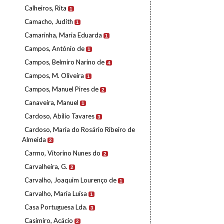
Calheiros, Rita
1
Camacho, Judith
1
Camarinha, Maria Eduarda
1
Campos, António de
1
Campos, Belmiro Narino de
4
Campos, M. Oliveira
1
Campos, Manuel Pires de
2
Canaveira, Manuel
1
Cardoso, Abílio Tavares
3
Cardoso, Maria do Rosário Ribeiro de
Almeida
2
Carmo, Vitorino Nunes do
2
Carvalheira, G.
2
Carvalho, Joaquim Lourenço de
1
Carvalho, Maria Luísa
1
Casa Portuguesa Lda.
3
Casimiro, Acácio
2