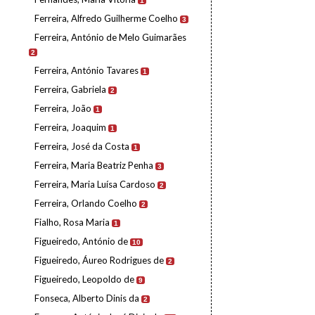
1
Ferreira, Alfredo Guilherme Coelho
3
Ferreira, António de Melo Guimarães
2
Ferreira, António Tavares
1
Ferreira, Gabriela
2
Ferreira, João
1
Ferreira, Joaquim
1
Ferreira, José da Costa
1
Ferreira, Maria Beatriz Penha
3
Ferreira, Maria Luísa Cardoso
2
Ferreira, Orlando Coelho
2
Fialho, Rosa Maria
1
Figueiredo, António de
10
Figueiredo, Áureo Rodrigues de
2
Figueiredo, Leopoldo de
9
Fonseca, Alberto Dinis da
2