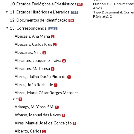
10. Estudos Teológicos e Eclesiásticos
Fundo:
DFL - Documentos
69
Alves
11. Estudos Históricos e Literários
Tipo Documental:
Corre
366
Página(s):
2
12. Documentos de Identificação
50
13. Correspondência
1267
Abecasis, Ana Maria
2
Abecasis, Carlos Krus
2
Abecassis, Nina
1
Abrantes, Joaquim Saraiva
4
Abrantes, M. Teresa
1
Abreu, Idalina Durão Pinto de
1
Abreu, João Rocha de
3
Abreu, Mário César Borges Marques
de
1
Adamgy, M. Yiossuf M.
1
Afonso, Manuel das Neves
1
Aires, Manuel José da Conceição
1
Alberto, Carlos
1