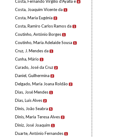
Costa, Fernando Virgílio d'Ayalla e
4
Costa, Joaquim Vicente da
1
Costa, Maria Eugénia
2
Costa, Ramiro Carlos Ramos da
1
Coutinho, António Borges
1
Coutinho, Maria Adelaide Sousa
1
Cruz, J. Mendes da
1
Cunha, Mário
1
Curado, José da Cruz
2
Daniel, Guilhermina
2
Delgado, Maria Joana Roldão
2
Dias, José Mendes
1
Dias, Luís Alves
2
Dinis, João Seabra
5
Dinis, Maria Teresa Alves
2
Diniz, José Joaquim
1
Duarte, António Fernandes
1