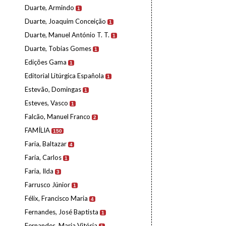
Duarte, Armindo
1
Duarte, Joaquim Conceição
1
Duarte, Manuel António T. T.
1
Duarte, Tobias Gomes
1
Edições Gama
1
Editorial Litúrgica Española
1
Estevão, Domingas
1
Esteves, Vasco
1
Falcão, Manuel Franco
2
FAMÍLIA
150
Faria, Baltazar
4
Faria, Carlos
1
Faria, Ilda
3
Farrusco Júnior
1
Félix, Francisco Maria
4
Fernandes, José Baptista
1
Fernandes, Maria Vitória