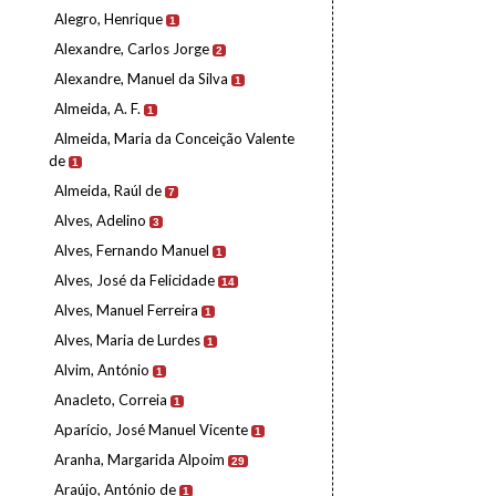
Alegro, Henrique
1
Alexandre, Carlos Jorge
2
Alexandre, Manuel da Silva
1
Almeida, A. F.
1
Almeida, Maria da Conceição Valente
de
1
Almeida, Raúl de
7
Alves, Adelino
3
Alves, Fernando Manuel
1
Alves, José da Felicidade
14
Alves, Manuel Ferreira
1
Alves, Maria de Lurdes
1
Alvim, António
1
Anacleto, Correia
1
Aparício, José Manuel Vicente
1
Aranha, Margarida Alpoim
29
Araújo, António de
1