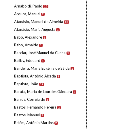
Arnaboldi, Paolo
15
Arouca, Manuel
2
Atanásio, Manuel de Almeida
10
Atanásio, Maria Augusta
1
Babo, Alexandre
1
Babo, Arnaldo
1
Bacelar, José Manuel da Cunha
1
Bailby, Edouard
1
Bandeira, Maria Eugénia de Sá da
1
Baptista, António Alçada
3
Baptista, João
17
Barata, Maria de Lourdes Gândara
2
Barros, Correia de
1
Bastos, Fernando Pereira
2
Bastos, Manuel
1
Belém, António Martins
2