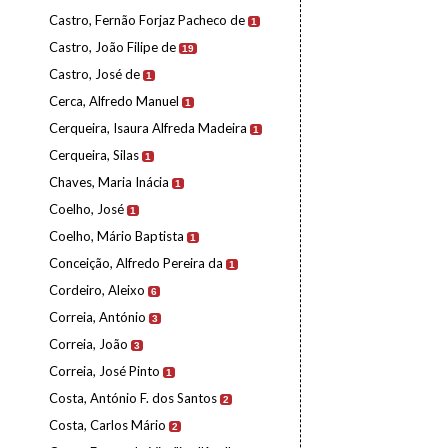
Castro, Fernão Forjaz Pacheco de
1
Castro, João Filipe de
19
Castro, José de
1
Cerca, Alfredo Manuel
1
Cerqueira, Isaura Alfreda Madeira
1
Cerqueira, Silas
1
Chaves, Maria Inácia
1
Coelho, José
1
Coelho, Mário Baptista
1
Conceição, Alfredo Pereira da
1
Cordeiro, Aleixo
6
Correia, António
3
Correia, João
3
Correia, José Pinto
1
Costa, António F. dos Santos
2
Costa, Carlos Mário
2