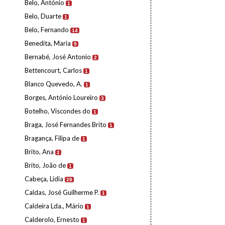
Belo, António
1
Belo, Duarte
1
Belo, Fernando
14
Benedita, Maria
9
Bernabé, José Antonio
2
Bettencourt, Carlos
1
Blanco Quevedo, A.
1
Borges, António Loureiro
3
Botelho, Viscondes do
1
Braga, José Fernandes Brito
1
Bragança, Filipa de
1
Brito, Ana
2
Brito, João de
1
Cabeça, Lídia
28
Caldas, José Guilherme P.
1
Caldeira Lda., Mário
1
Calderolo, Ernesto
1