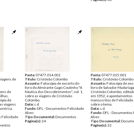
Pasta:
07477.014.001
Pasta:
07477.015.001
 viagens de
Título:
Cristóvão Colombo
Título:
Cristóvão Colombo
Assunto:
Fotocópia de excerto do
Assunto:
Fotocópia de exc
livro do Almirante Gago Coutinho "A
livro de Salvador Madariag
gens de
Náutica dos Descobrimentos", vol. 1,
Cristóvão Colombo, editad
ilhas,
sobre as viagens de Cristóvão
em 1952, e apontamentos
ópia de
Colombo.
manuscritos de Felicidade
s viagens
Data:
s.d.
sobre o tema.
América.
Fundo:
DFL - Documentos Felicidade
Data:
s.d.
Alves
Fundo:
DFL - Documentos 
 Felicidade
Tipo Documental:
Documentos
Alves
Página(s):
24
Tipo Documental:
Docume
entos
Página(s):
22