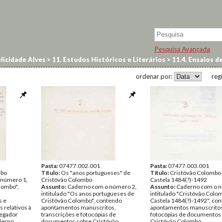
Pesquisa Avançada
licidade Alves
>
11. Estudos Históricos e Literários
>
11.4. Ensaios d
ordenar por:
reg
Pasta:
07477.002.001
Pasta:
07477.003.001
mbo
Título:
Os "anos portugueses" de
Título:
Cristóvão Colombo
 número 1,
Cristóvão Colombo
Castela 1484(?)-1492
lombo",
Assunto:
Caderno com o número 2,
Assunto:
Caderno com o n
intitulado "Os anos portugueses de
intitulado "Cristóvão Col
s e
Cristóvão Colombo", contendo
Castela 1484(?)-1492", co
 relativos à
apontamentos manuscritos,
apontamentos manuscritos
vegador
transcrições e fotocópias de
fotocópias de documentos
derno
documentos sobre Cristóvão
Cristóvão Colombo.