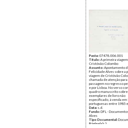
Pasta:
07478.006.001
Título:
A primeira viagem
Cristóvão Colombo
Assunto:
Apontamento d
Felicidade Alves sobre a 
viagem de Cristóvão Co
chamada de atenção para 
passagem no regresso pe
e por Lisboa. No verso co
quadro manuscrito sobre
exemplares de livro não
especificado, à venda em l
portuguesas entre 1985 e
Data:
s.d.
Fundo:
DFL - Documentos
Alves
Tipo Documental:
Docum
Página(s):
2