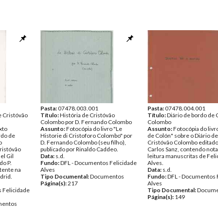
Pasta:
07478.003.001
Pasta:
07478.004.001
e Cristóvão
Título:
História de Cristóvão
Título:
Diário de bordo de 
Colombo por D. Fernando Colombo
Colombo
xto
Assunto:
Fotocópia do livro "Le
Assunto:
Fotocópia do livr
rdo de
Historie di Cristoforo Colombo" por
de Colón" sobre o Diário d
o
D. Fernando Colombo (seu filho),
Cristóvão Colombo editado
Cristóvão
publicado por Rinaldo Caddeo.
Carlos Sanz, contendo nota
l Gil
Data:
s.d.
leitura manuscritas de Fel
do P.
Fundo:
DFL - Documentos Felicidade
Alves.
tente na
Alves
Data:
s.d.
drid.
Tipo Documental:
Documentos
Fundo:
DFL - Documentos 
Página(s):
217
Alves
 Felicidade
Tipo Documental:
Docume
Página(s):
149
entos