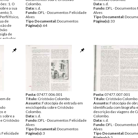
ões: 1. O
Colombo.
Data:
s.d.
Sobre a sua
Data:
s.d.
Fundo:
DFL - Documentos 
mento; 5.
Fundo:
DFL - Documentos Felicidade
Alves
erfil físico,
Alves
Tipo Documental:
Docume
gua de
Tipo Documental:
Documentos
Página(s):
33
asão de
Página(s):
64
tóvão
sigla de
Os estudos
ua
 de
 de 1476;
enviado por
xpedição a
 Felicidade
entos
Pasta:
07477.006.001
Pasta:
07477.007.001
igem de
Título:
Cristóvão Colombo
Título:
Cristóvão Colombo
Assunto:
Fotocópia de entrada em
Assunto:
Fotocópia de obr
ndo
enciclopédia sobre Cristóvão
identificada com biografia 
os e
Colombo.
descrição das viagens de C
s sobre a
Data:
s.d.
Colombo.
de Cristóvão
Fundo:
DFL - Documentos Felicidade
Data:
s.d.
Alves
Fundo:
DFL - Documentos 
Tipo Documental:
Documentos
Alves
 Felicidade
Página(s):
3
Tipo Documental:
Docume
Página(s):
2