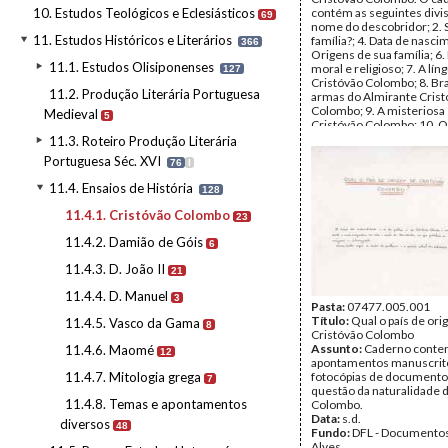
10. Estudos Teológicos e Eclesiásticos
contém as seguintes divis
69
nome do descobridor; 2. 
11. Estudos Históricos e Literários
família?; 4. Data de nasci
366
Origens de sua família; 6. P
11.1. Estudos Olisiponenses
moral e religioso; 7. A lín
127
Cristóvão Colombo; 8. Br
11.2. Produção Literária Portuguesa
armas do Almirante Cris
Colombo; 9. A misteriosa 
Medieval
5
Cristóvão Colombo; 10. 
básicos de Colombo na s
11.3. Roteiro Produção Literária
juventude; 11. Actividade
Portuguesa Séc. XVI
76
I
Cristóvão Colombo antes
12. A expedição a Tunes, 
11.4. Ensaios de História
128
Reynel, 1472-1473: 13. E
Quíos.
11.4.1. Cristóvão Colombo
23
Data:
s.d.
Fundo:
DFL - Documentos
11.4.2. Damião de Góis
6
Alves
Tipo Documental:
Docum
11.4.3. D. João II
21
Página(s):
148
11.4.4. D. Manuel
3
Pasta:
07477.005.001
Título:
Qual o país de or
11.4.5. Vasco da Gama
8
Cristóvão Colombo
Assunto:
Caderno conte
11.4.6. Maomé
12
apontamentos manuscrit
11.4.7. Mitologia grega
fotocópias de documento
7
questão da naturalidade 
11.4.8. Temas e apontamentos
Colombo.
Data:
s.d.
diversos
48
Fundo:
DFL - Documentos
Alves