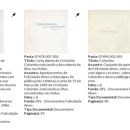
Pasta:
07478.007.001
Pasta:
07490.002.001
 de
Título:
Carta aberta de Cristóvão
Título:
Colombo
Colombo noticiando a descoberta de
Assunto:
Conjunto de apo
e
ilhas nas Índias
de Felicidade Alves, interc
primeira
Assunto:
Apontamentos de
com alguns recortes, sobre
lombo com
Felicidade Alves e fotocópias de
Colombo e diversa bibliogra
a sua
publicações relativas à carta de 15 de
este.
los Açores
Março de 1493 de Cristóvão
Data:
s.d.
nsta um
Colombo, noticiando as ilhas
Fundo:
DFL - Documentos 
encontradas nas Índias.
Alves
Data:
s.d.
Tipo Documental:
Docume
ivrarias
Fundo:
DFL - Documentos Felicidade
Página(s):
40
 1986.
Alves
Tipo Documental:
Documentos
 Felicidade
Página(s):
29
entos