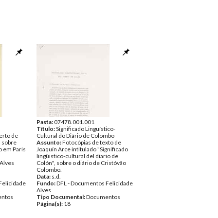
Pasta:
07478.001.001
Título:
Significado Linguístico-
erto de
Cultural do Diário de Colombo
a sobre
Assunto:
Fotocópias de texto de
o em Paris
Joaquín Arce intitulado "Significado
lingüistico-cultural del diario de
 Alves
Colón", sobre o diário de Cristóvão
Colombo.
Data:
s.d.
Felicidade
Fundo:
DFL - Documentos Felicidade
Alves
ntos
Tipo Documental:
Documentos
Página(s):
18