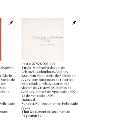
Pasta:
07478.005.001
Cristóvão
Título:
A primeira viagem de
Cristóvão Colombo às Antilhas
o "Diario
Assunto:
Manuscrito de Felicidade
e Bordo de
Alves, com fotocópias de recortes
 por
intercaladas, relativo à primeira
s de
viagem de Cristóvão Colombo às
icidade
Antilhas, entre 3 de Agosto de 1492 e
15 de Março de 1493.
Data:
s.d.
Felicidade
Fundo:
DFL - Documentos Felicidade
Alves
ntos
Tipo Documental:
Documentos
Página(s):
89