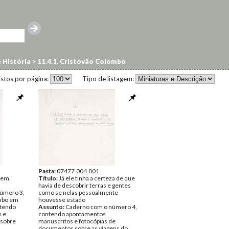
e História
>
11.4.1. Cristóvão Colombo
istos por página:
Tipo de listagem:
Pasta:
07477.004.001
 em
Título:
Já ele tinha a certeza de que
havia de descobrir terras e gentes
úmero 3,
como se nelas pessoalmente
ombo em
houvesse estado
ntendo
Assunto:
Caderno com o número 4,
 e
contendo apontamentos
 sobre
manuscritos e fotocópias de
documentos sobre as viagens do