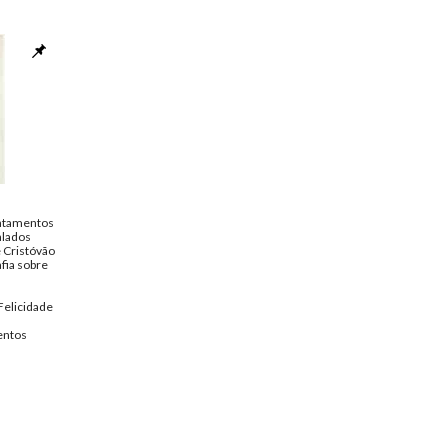
ntamentos
alados
 Cristóvão
fia sobre
Felicidade
ntos