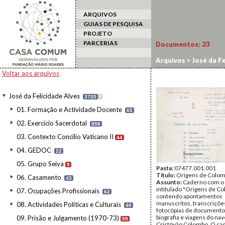
ARQUIVOS
GUIAS DE PESQUISA
PROJETO
PARCERIAS
Documentos:
23
Arquivos
>
José da Fe
Voltar aos arquivos
José da Felicidade Alves
3720
I
01. Formação e Actividade Docente
65
02. Exercício Sacerdotal
858
03. Contexto Concílio Vaticano II
44
04. GEDOC
22
05. Grupo Seiva
9
Pasta:
07477.001.001
Título:
Origens de Colo
06. Casamento
43
Assunto:
Caderno com o
intitulado "Origens de Co
07. Ocupações Profissionais
62
contendo apontamentos
manuscritos, transcriçõe
08. Actividades Políticas e Culturais
40
fotocópias de documentos
biografia e viagens do na
09. Prisão e Julgamento (1970-73)
59
Cristóvão Colombo. O ca