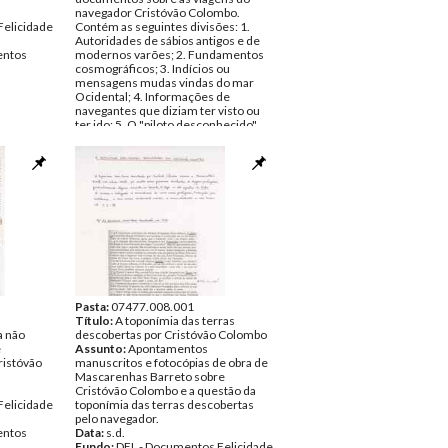
navegador Cristóvão Colombo.
Felicidade
Contém as seguintes divisões: 1.
Autoridades de sábios antigos e de
ntos
modernos varões; 2. Fundamentos
cosmográficos; 3. Indícios ou
mensagens mudas vindas do mar
Ocidental; 4. Informações de
navegantes que diziam ter visto ou
ter ido; 5. O "piloto desconhecido"
que informou Colombo (cerca de
1477-1478?); 6. As viagens atlânticas
de Cristóvão Colombo antes de 1492.
Data:
s.d.
Fundo:
DFL - Documentos Felicidade
Alves
Tipo Documental:
Documentos
Página(s):
60
Pasta:
07477.008.001
Título:
A toponímia das terras
a não
descobertas por Cristóvão Colombo
e
Assunto:
Apontamentos
ristóvão
manuscritos e fotocópias de obra de
Mascarenhas Barreto sobre
Cristóvão Colombo e a questão da
Felicidade
toponímia das terras descobertas
pelo navegador.
ntos
Data:
s.d.
Fundo:
DFL - Documentos Felicidade