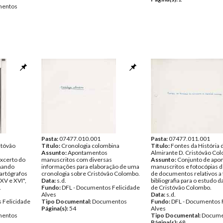
entos
Pasta:
07477.010.001
Pasta:
07477.011.001
stóvão
Título:
Cronologia colombina
Título:
Fontes da História 
Assunto:
Apontamentos
Almirante D. Cristóvão Co
excerto do
manuscritos com diversas
Assunto:
Conjunto de apo
rmando
informações para elaboração de uma
manuscritos e fotocópias d
Cartógrafos
cronologia sobre Cristóvão Colombo.
de documentos relativos a 
XV e XVI",
Data:
s.d.
bibliografia para o estudo da
.
Fundo:
DFL - Documentos Felicidade
de Cristóvão Colombo.
Alves
Data:
s.d.
 Felicidade
Tipo Documental:
Documentos
Fundo:
DFL - Documentos 
Página(s):
54
Alves
entos
Tipo Documental:
Docume
Página(s):
68