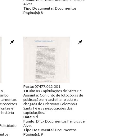
Alves
Tipo Documental:
Documentos
Página(s):
8
Pasta:
07477.012.001
do
Título:
As Capitulações de Santa Fé
lombo
Assunto:
Conjunto de fotocópias de
ntamentos
publicação em castelhano sobre a
e recortes
chegada de Cristóvão Colombo a
fontes e
Santa Fé e as negociações das
 história
capitulações.
Data:
s.d.
Fundo:
DFL - Documentos Felicidade
Felicidade
Alves
Tipo Documental:
Documentos
ntos
Página(s):
9