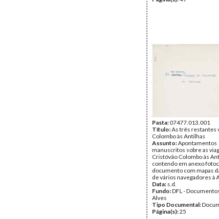
Pasta:
07477.013.001
Título:
As três restantes
Colombo às Antilhas
Assunto:
Apontamentos
manuscritos sobre as via
Cristóvão Colombo às Ant
contendo em anexo fotoc
documento com mapas da
de vários navegadores à 
Data:
s.d.
Fundo:
DFL - Documentos
Alves
Tipo Documental:
Docum
Página(s):
25