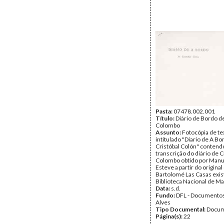
Pasta:
07478.002.001
Título:
Diário de Bordo d
Colombo
Assunto:
Fotocópia de te
intitulado "Diario de A Bo
Cristóbal Colón" contend
transcrição do diário de 
Colombo obtido por Manue
Esteve a partir do original 
Bartolomé Las Casas exis
Biblioteca Nacional de Ma
Data:
s.d.
Fundo:
DFL - Documentos
Alves
Tipo Documental:
Docum
Página(s):
22