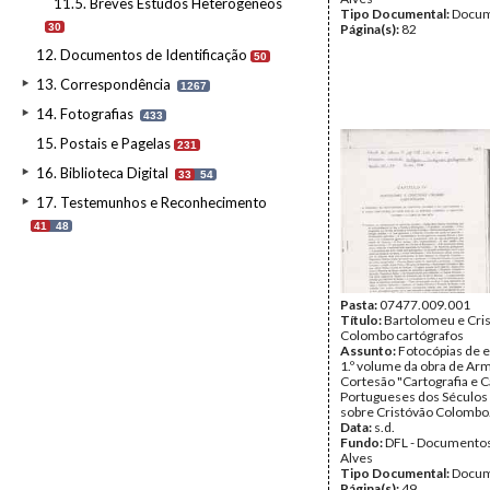
11.5. Breves Estudos Heterogéneos
Tipo Documental:
Docum
30
Página(s):
82
12. Documentos de Identificação
50
13. Correspondência
1267
14. Fotografias
433
15. Postais e Pagelas
231
16. Biblioteca Digital
33
54
17. Testemunhos e Reconhecimento
41
48
Pasta:
07477.009.001
Título:
Bartolomeu e Cri
Colombo cartógrafos
Assunto:
Fotocópias de 
1.º volume da obra de A
Cortesão "Cartografia e 
Portugueses dos Séculos 
sobre Cristóvão Colombo
Data:
s.d.
Fundo:
DFL - Documentos
Alves
Tipo Documental:
Docum
Página(s):
49