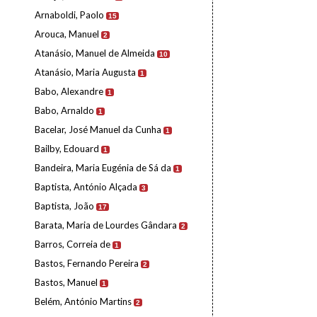
Arnaboldi, Paolo
15
Arouca, Manuel
2
Atanásio, Manuel de Almeida
10
Atanásio, Maria Augusta
1
Babo, Alexandre
1
Babo, Arnaldo
1
Bacelar, José Manuel da Cunha
1
Bailby, Edouard
1
Bandeira, Maria Eugénia de Sá da
1
Baptista, António Alçada
3
Baptista, João
17
Barata, Maria de Lourdes Gândara
2
Barros, Correia de
1
Bastos, Fernando Pereira
2
Bastos, Manuel
1
Belém, António Martins
2