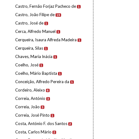
Castro, Fernão Forjaz Pacheco de
1
Castro, João Filipe de
19
Castro, José de
1
Cerca, Alfredo Manuel
1
Cerqueira, Isaura Alfreda Madeira
1
Cerqueira, Silas
1
Chaves, Maria Inácia
1
Coelho, José
1
Coelho, Mário Baptista
1
Conceição, Alfredo Pereira da
1
Cordeiro, Aleixo
6
Correia, António
3
Correia, João
3
Correia, José Pinto
1
Costa, António F. dos Santos
2
Costa, Carlos Mário
2