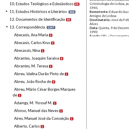
10. Estudos Teológicos e Eclesiásticos
Criminologia de Lisboa, p
69
1941.
11. Estudos Históricos e Literários
Remetente:
Eduardo Suc
366
Amigos de Lisboa
12. Documentos de Identificação
Destinatário:
José da Fel
50
Alves
13. Correspondência
Data:
Quinta, 9 de Dezem
1267
1993
Abecasis, Ana Maria
2
Fundo:
DFL - Documentos
Alves
Abecasis, Carlos Krus
2
Tipo Documental:
Corre
Página(s):
17
Abecassis, Nina
1
Abrantes, Joaquim Saraiva
4
Abrantes, M. Teresa
1
Abreu, Idalina Durão Pinto de
1
Abreu, João Rocha de
3
Abreu, Mário César Borges Marques
de
1
Adamgy, M. Yiossuf M.
1
Afonso, Manuel das Neves
1
Aires, Manuel José da Conceição
1
Alberto, Carlos
1