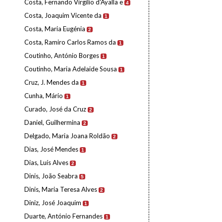
Costa, Fernando Virgílio d'Ayalla e
4
Costa, Joaquim Vicente da
1
Costa, Maria Eugénia
2
Costa, Ramiro Carlos Ramos da
1
Coutinho, António Borges
1
Coutinho, Maria Adelaide Sousa
1
Cruz, J. Mendes da
1
Cunha, Mário
1
Curado, José da Cruz
2
Daniel, Guilhermina
2
Delgado, Maria Joana Roldão
2
Dias, José Mendes
1
Dias, Luís Alves
2
Dinis, João Seabra
5
Dinis, Maria Teresa Alves
2
Diniz, José Joaquim
1
Duarte, António Fernandes
1