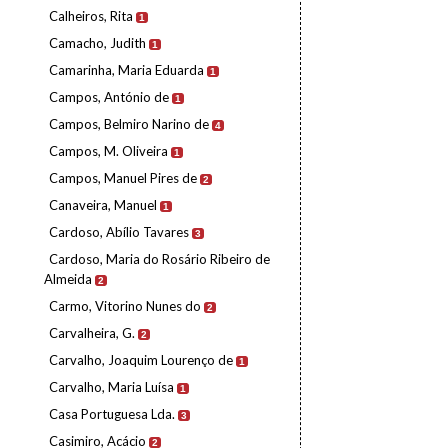
Calheiros, Rita
1
Camacho, Judith
1
Camarinha, Maria Eduarda
1
Campos, António de
1
Campos, Belmiro Narino de
4
Campos, M. Oliveira
1
Campos, Manuel Pires de
2
Canaveira, Manuel
1
Cardoso, Abílio Tavares
3
Cardoso, Maria do Rosário Ribeiro de
Almeida
2
Carmo, Vitorino Nunes do
2
Carvalheira, G.
2
Carvalho, Joaquim Lourenço de
1
Carvalho, Maria Luísa
1
Casa Portuguesa Lda.
3
Casimiro, Acácio
2