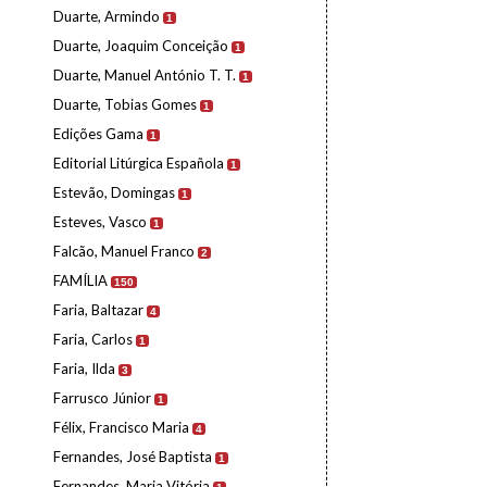
Duarte, Armindo
1
Duarte, Joaquim Conceição
1
Duarte, Manuel António T. T.
1
Duarte, Tobias Gomes
1
Edições Gama
1
Editorial Litúrgica Española
1
Estevão, Domingas
1
Esteves, Vasco
1
Falcão, Manuel Franco
2
FAMÍLIA
150
Faria, Baltazar
4
Faria, Carlos
1
Faria, Ilda
3
Farrusco Júnior
1
Félix, Francisco Maria
4
Fernandes, José Baptista
1
Fernandes, Maria Vitória