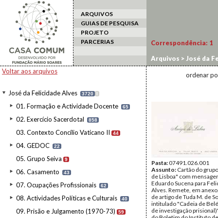
ARQUIVOS
GUIAS DE PESQUISA
PROJETO
PARCERIAS
Correspondência:
1
Arquivos
>
José da Fe
Voltar aos arquivos
ordenar po
José da Felicidade Alves
3720
I
01. Formação e Actividade Docente
65
02. Exercício Sacerdotal
858
03. Contexto Concílio Vaticano II
44
04. GEDOC
22
05. Grupo Seiva
9
Pasta:
07491.026.001
Assunto:
Cartão do grup
06. Casamento
43
de Lisboa" com mensage
Eduardo Sucena para Feli
07. Ocupações Profissionais
62
Alves. Remete, em anexo,
de artigo de Tuda M. de S
08. Actividades Políticas e Culturais
40
intitulado "Cadeia de Bel
de investigação prisional)
09. Prisão e Julgamento (1970-73)
59
do Boletim do Instituto d