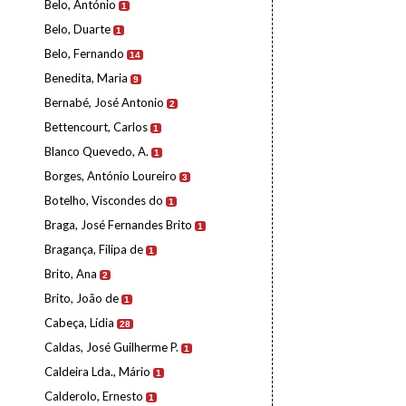
Belo, António
1
Belo, Duarte
1
Belo, Fernando
14
Benedita, Maria
9
Bernabé, José Antonio
2
Bettencourt, Carlos
1
Blanco Quevedo, A.
1
Borges, António Loureiro
3
Botelho, Viscondes do
1
Braga, José Fernandes Brito
1
Bragança, Filipa de
1
Brito, Ana
2
Brito, João de
1
Cabeça, Lídia
28
Caldas, José Guilherme P.
1
Caldeira Lda., Mário
1
Calderolo, Ernesto
1