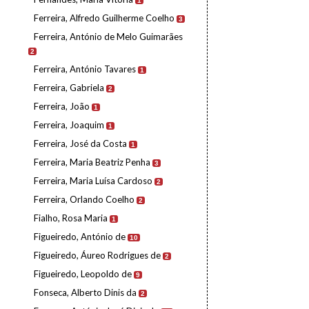
1
Ferreira, Alfredo Guilherme Coelho
3
Ferreira, António de Melo Guimarães
2
Ferreira, António Tavares
1
Ferreira, Gabriela
2
Ferreira, João
1
Ferreira, Joaquim
1
Ferreira, José da Costa
1
Ferreira, Maria Beatriz Penha
3
Ferreira, Maria Luísa Cardoso
2
Ferreira, Orlando Coelho
2
Fialho, Rosa Maria
1
Figueiredo, António de
10
Figueiredo, Áureo Rodrigues de
2
Figueiredo, Leopoldo de
9
Fonseca, Alberto Dinis da
2