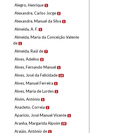
Alegro, Henrique
1
Alexandre, Carlos Jorge
2
Alexandre, Manuel da Silva
1
Almeida, A. F.
1
Almeida, Maria da Conceição Valente
de
1
Almeida, Raúl de
7
Alves, Adelino
3
Alves, Fernando Manuel
1
Alves, José da Felicidade
14
Alves, Manuel Ferreira
1
Alves, Maria de Lurdes
1
Alvim, António
1
Anacleto, Correia
1
Aparício, José Manuel Vicente
1
Aranha, Margarida Alpoim
29
Araújo, António de
1