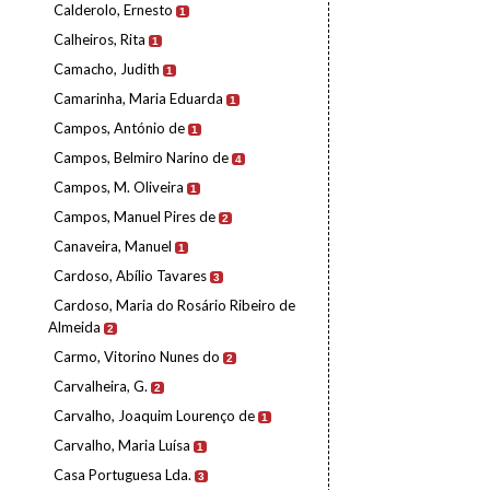
Calderolo, Ernesto
1
Calheiros, Rita
1
Camacho, Judith
1
Camarinha, Maria Eduarda
1
Campos, António de
1
Campos, Belmiro Narino de
4
Campos, M. Oliveira
1
Campos, Manuel Pires de
2
Canaveira, Manuel
1
Cardoso, Abílio Tavares
3
Cardoso, Maria do Rosário Ribeiro de
Almeida
2
Carmo, Vitorino Nunes do
2
Carvalheira, G.
2
Carvalho, Joaquim Lourenço de
1
Carvalho, Maria Luísa
1
Casa Portuguesa Lda.
3