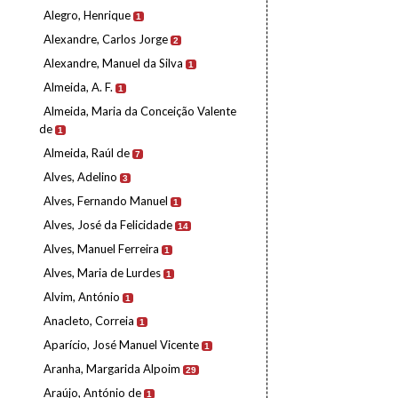
Alegro, Henrique
1
Alexandre, Carlos Jorge
2
Alexandre, Manuel da Silva
1
Almeida, A. F.
1
Almeida, Maria da Conceição Valente
de
1
Almeida, Raúl de
7
Alves, Adelino
3
Alves, Fernando Manuel
1
Alves, José da Felicidade
14
Alves, Manuel Ferreira
1
Alves, Maria de Lurdes
1
Alvim, António
1
Anacleto, Correia
1
Aparício, José Manuel Vicente
1
Aranha, Margarida Alpoim
29
Araújo, António de
1