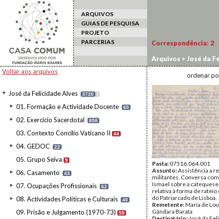
ARQUIVOS
GUIAS DE PESQUISA
PROJETO
PARCERIAS
Correspondência:
2
Arquivos
>
José da Fe
Voltar aos arquivos
ordenar po
José da Felicidade Alves
3720
I
01. Formação e Actividade Docente
65
02. Exercício Sacerdotal
858
03. Contexto Concílio Vaticano II
44
04. GEDOC
22
05. Grupo Seiva
9
Pasta:
07516.064.001
Assunto:
Assistência a r
06. Casamento
43
militantes. Conversa com
Ismael sobre a catequese
07. Ocupações Profissionais
62
relativa à forma de rateio
do Patriarcado de Lisboa.
08. Actividades Políticas e Culturais
40
Remetente:
Maria de Lo
Gândara Barata
09. Prisão e Julgamento (1970-73)
59
Destinatário:
José da Fel