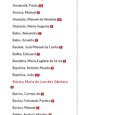
Arnaboldi, Paolo
15
Arouca, Manuel
2
Atanásio, Manuel de Almeida
10
Atanásio, Maria Augusta
1
Babo, Alexandre
1
Babo, Arnaldo
1
Bacelar, José Manuel da Cunha
1
Bailby, Edouard
1
Bandeira, Maria Eugénia de Sá da
1
Baptista, António Alçada
3
Baptista, João
17
Barata, Maria de Lourdes Gândara
2
Barros, Correia de
1
Bastos, Fernando Pereira
2
Bastos, Manuel
1
Belém, António Martins
2