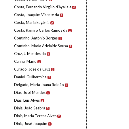
Costa, Fernando Virgílio d'Ayalla e
4
Costa, Joaquim Vicente da
1
Costa, Maria Eugénia
2
Costa, Ramiro Carlos Ramos da
1
Coutinho, António Borges
1
Coutinho, Maria Adelaide Sousa
1
Cruz, J. Mendes da
1
Cunha, Mário
1
Curado, José da Cruz
2
Daniel, Guilhermina
2
Delgado, Maria Joana Roldão
2
Dias, José Mendes
1
Dias, Luís Alves
2
Dinis, João Seabra
5
Dinis, Maria Teresa Alves
2
Diniz, José Joaquim
1