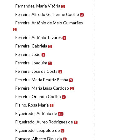
Fernandes, Maria Vitória
1
Ferreira, Alfredo Guilherme Coelho
3
Ferreira, António de Melo Guimarães
2
Ferreira, António Tavares
1
Ferreira, Gabriela
2
Ferreira, João
1
Ferreira, Joaquim
1
Ferreira, José da Costa
1
Ferreira, Maria Beatriz Penha
3
Ferreira, Maria Luísa Cardoso
2
Ferreira, Orlando Coelho
2
Fialho, Rosa Maria
1
Figueiredo, António de
10
Figueiredo, Áureo Rodrigues de
2
Figueiredo, Leopoldo de
9
Fonseca, Alberto Dinis da
2