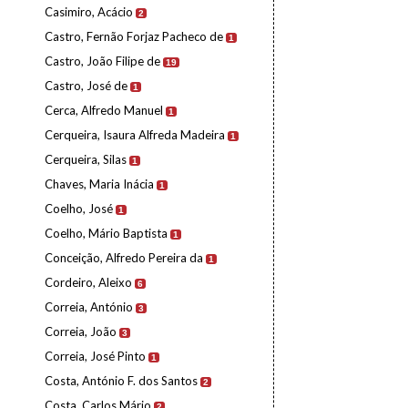
Casimiro, Acácio
2
Castro, Fernão Forjaz Pacheco de
1
Castro, João Filipe de
19
Castro, José de
1
Cerca, Alfredo Manuel
1
Cerqueira, Isaura Alfreda Madeira
1
Cerqueira, Silas
1
Chaves, Maria Inácia
1
Coelho, José
1
Coelho, Mário Baptista
1
Conceição, Alfredo Pereira da
1
Cordeiro, Aleixo
6
Correia, António
3
Correia, João
3
Correia, José Pinto
1
Costa, António F. dos Santos
2
Costa, Carlos Mário
2