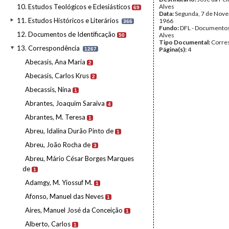
10. Estudos Teológicos e Eclesiásticos
Alves
69
Data:
Segunda, 7 de Nov
11. Estudos Históricos e Literários
1966
366
Fundo:
DFL - Documentos
12. Documentos de Identificação
Alves
50
Tipo Documental:
Corre
13. Correspondência
Página(s):
4
1267
Abecasis, Ana Maria
2
Abecasis, Carlos Krus
2
Abecassis, Nina
1
Abrantes, Joaquim Saraiva
4
Abrantes, M. Teresa
1
Abreu, Idalina Durão Pinto de
1
Abreu, João Rocha de
3
Abreu, Mário César Borges Marques
de
1
Adamgy, M. Yiossuf M.
1
Afonso, Manuel das Neves
1
Aires, Manuel José da Conceição
1
Alberto, Carlos
1