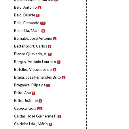
Belo, António
1
Belo, Duarte
1
Belo, Fernando
14
Benedita, Maria
9
Bernabé, José Antonio
2
Bettencourt, Carlos
1
Blanco Quevedo, A.
1
Borges, António Loureiro
3
Botelho, Viscondes do
1
Braga, José Fernandes Brito
1
Bragança, Filipa de
1
Brito, Ana
2
Brito, João de
1
Cabeça, Lídia
28
Caldas, José Guilherme P.
1
Caldeira Lda., Mário
1