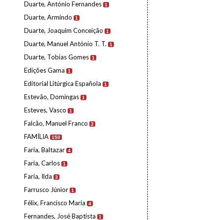
Duarte, António Fernandes
1
Duarte, Armindo
1
Duarte, Joaquim Conceição
1
Duarte, Manuel António T. T.
1
Duarte, Tobias Gomes
1
Edições Gama
1
Editorial Litúrgica Española
1
Estevão, Domingas
1
Esteves, Vasco
1
Falcão, Manuel Franco
2
FAMÍLIA
150
Faria, Baltazar
4
Faria, Carlos
1
Faria, Ilda
3
Farrusco Júnior
1
Félix, Francisco Maria
4
Fernandes, José Baptista
1