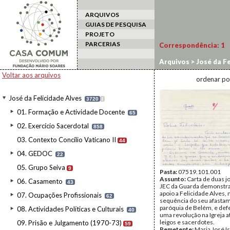
ARQUIVOS
GUIAS DE PESQUISA
PROJETO
PARCERIAS
Correspondência:
1
Arquivos
>
José da Fe
Voltar aos arquivos
ordenar po
José da Felicidade Alves
3720
I
01. Formação e Actividade Docente
65
02. Exercício Sacerdotal
858
03. Contexto Concílio Vaticano II
44
04. GEDOC
22
05. Grupo Seiva
9
Pasta:
07519.101.001
Assunto:
Carta de duas j
06. Casamento
43
JEC da Guarda demonstr
apoio a Felicidade Alves, 
07. Ocupações Profissionais
62
sequência do seu afasta
paróquia de Belém, e de
08. Actividades Políticas e Culturais
40
uma revolução na Igreja a
leigos e sacerdotes.
09. Prisão e Julgamento (1970-73)
59
Remetente:
Maria José Is