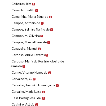
Calheiros, Rita
1
Camacho, Judith
1
Camarinha, Maria Eduarda
1
Campos, António de
1
Campos, Belmiro Narino de
4
Campos, M. Oliveira
1
Campos, Manuel Pires de
2
Canaveira, Manuel
1
Cardoso, Abílio Tavares
3
Cardoso, Maria do Rosário Ribeiro de
Almeida
2
Carmo, Vitorino Nunes do
2
Carvalheira, G.
2
Carvalho, Joaquim Lourenço de
1
Carvalho, Maria Luísa
1
Casa Portuguesa Lda.
3
Casimiro, Acácio
2