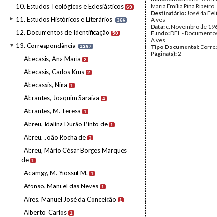
10. Estudos Teológicos e Eclesiásticos
Maria Emília Pina Ribeiro
69
Destinatário:
José da Fel
11. Estudos Históricos e Literários
Alves
366
Data:
c. Novembro de 19
12. Documentos de Identificação
Fundo:
DFL - Documentos
50
Alves
13. Correspondência
Tipo Documental:
Corre
1267
Página(s):
2
Abecasis, Ana Maria
2
Abecasis, Carlos Krus
2
Abecassis, Nina
1
Abrantes, Joaquim Saraiva
4
Abrantes, M. Teresa
1
Abreu, Idalina Durão Pinto de
1
Abreu, João Rocha de
3
Abreu, Mário César Borges Marques
de
1
Adamgy, M. Yiossuf M.
1
Afonso, Manuel das Neves
1
Aires, Manuel José da Conceição
1
Alberto, Carlos
1