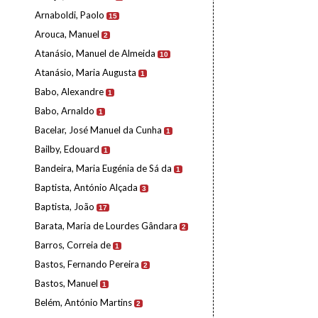
Arnaboldi, Paolo
15
Arouca, Manuel
2
Atanásio, Manuel de Almeida
10
Atanásio, Maria Augusta
1
Babo, Alexandre
1
Babo, Arnaldo
1
Bacelar, José Manuel da Cunha
1
Bailby, Edouard
1
Bandeira, Maria Eugénia de Sá da
1
Baptista, António Alçada
3
Baptista, João
17
Barata, Maria de Lourdes Gândara
2
Barros, Correia de
1
Bastos, Fernando Pereira
2
Bastos, Manuel
1
Belém, António Martins
2