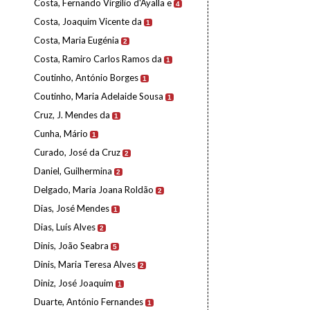
Costa, Fernando Virgílio d'Ayalla e
4
Costa, Joaquim Vicente da
1
Costa, Maria Eugénia
2
Costa, Ramiro Carlos Ramos da
1
Coutinho, António Borges
1
Coutinho, Maria Adelaide Sousa
1
Cruz, J. Mendes da
1
Cunha, Mário
1
Curado, José da Cruz
2
Daniel, Guilhermina
2
Delgado, Maria Joana Roldão
2
Dias, José Mendes
1
Dias, Luís Alves
2
Dinis, João Seabra
5
Dinis, Maria Teresa Alves
2
Diniz, José Joaquim
1
Duarte, António Fernandes
1