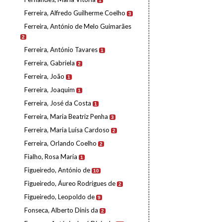
1
Ferreira, Alfredo Guilherme Coelho
3
Ferreira, António de Melo Guimarães
2
Ferreira, António Tavares
1
Ferreira, Gabriela
2
Ferreira, João
1
Ferreira, Joaquim
1
Ferreira, José da Costa
1
Ferreira, Maria Beatriz Penha
3
Ferreira, Maria Luísa Cardoso
2
Ferreira, Orlando Coelho
2
Fialho, Rosa Maria
1
Figueiredo, António de
10
Figueiredo, Áureo Rodrigues de
2
Figueiredo, Leopoldo de
9
Fonseca, Alberto Dinis da
2