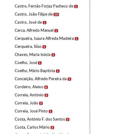
Castro, Fernão Forjaz Pacheco de
1
Castro, João Filipe de
19
Castro, José de
1
Cerca, Alfredo Manuel
1
Cerqueira, Isaura Alfreda Madeira
1
Cerqueira, Silas
1
Chaves, Maria Inácia
1
Coelho, José
1
Coelho, Mário Baptista
1
Conceição, Alfredo Pereira da
1
Cordeiro, Aleixo
6
Correia, António
3
Correia, João
3
Correia, José Pinto
1
Costa, António F. dos Santos
2
Costa, Carlos Mário
2