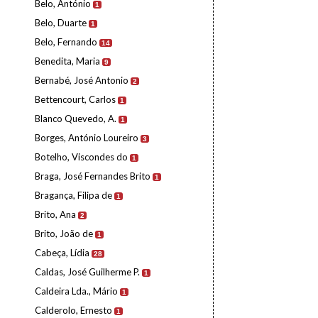
Belo, António
1
Belo, Duarte
1
Belo, Fernando
14
Benedita, Maria
9
Bernabé, José Antonio
2
Bettencourt, Carlos
1
Blanco Quevedo, A.
1
Borges, António Loureiro
3
Botelho, Viscondes do
1
Braga, José Fernandes Brito
1
Bragança, Filipa de
1
Brito, Ana
2
Brito, João de
1
Cabeça, Lídia
28
Caldas, José Guilherme P.
1
Caldeira Lda., Mário
1
Calderolo, Ernesto
1