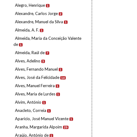
Alegro, Henrique
1
Alexandre, Carlos Jorge
2
Alexandre, Manuel da Silva
1
Almeida, A. F.
1
Almeida, Maria da Conceição Valente
de
1
Almeida, Raúl de
7
Alves, Adelino
3
Alves, Fernando Manuel
1
Alves, José da Felicidade
14
Alves, Manuel Ferreira
1
Alves, Maria de Lurdes
1
Alvim, António
1
Anacleto, Correia
1
Aparício, José Manuel Vicente
1
Aranha, Margarida Alpoim
29
Araújo, António de
1