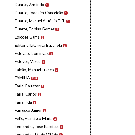
Duarte, Armindo
1
Duarte, Joaquim Conceição
1
Duarte, Manuel António T. T.
1
Duarte, Tobias Gomes
1
Edições Gama
1
Editorial Litúrgica Española
1
Estevão, Domingas
1
Esteves, Vasco
1
Falcão, Manuel Franco
2
FAMÍLIA
150
Faria, Baltazar
4
Faria, Carlos
1
Faria, Ilda
3
Farrusco Júnior
1
Félix, Francisco Maria
4
Fernandes, José Baptista
1
Fernandes, Maria Vitória