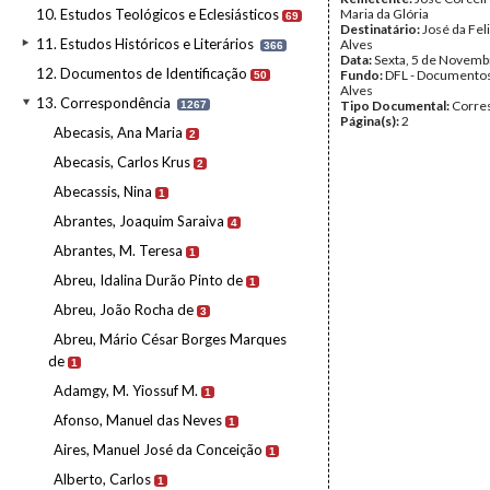
10. Estudos Teológicos e Eclesiásticos
Maria da Glória
69
Destinatário:
José da Fel
11. Estudos Históricos e Literários
Alves
366
Data:
Sexta, 5 de Novemb
12. Documentos de Identificação
Fundo:
DFL - Documentos
50
Alves
13. Correspondência
Tipo Documental:
Corre
1267
Página(s):
2
Abecasis, Ana Maria
2
Abecasis, Carlos Krus
2
Abecassis, Nina
1
Abrantes, Joaquim Saraiva
4
Abrantes, M. Teresa
1
Abreu, Idalina Durão Pinto de
1
Abreu, João Rocha de
3
Abreu, Mário César Borges Marques
de
1
Adamgy, M. Yiossuf M.
1
Afonso, Manuel das Neves
1
Aires, Manuel José da Conceição
1
Alberto, Carlos
1