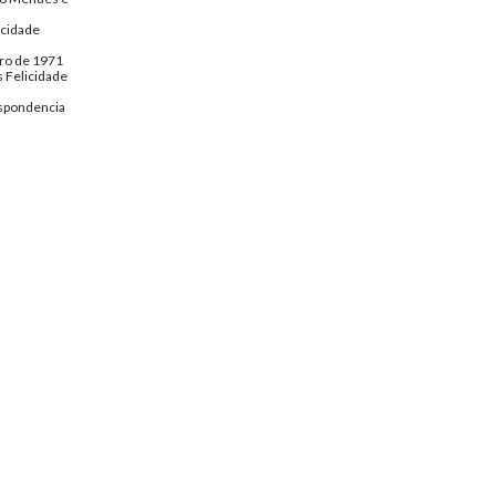
icidade
ro de 1971
 Felicidade
spondencia