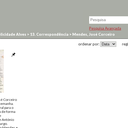
Pesquisa Avançada
licidade Alves
>
13. Correspondência
>
Mendes, José Corceiro
ordenar por:
reg
é Corceiro
Alemanha.
al para o
a de forma
e
e António
urgo.
ro Mendes e