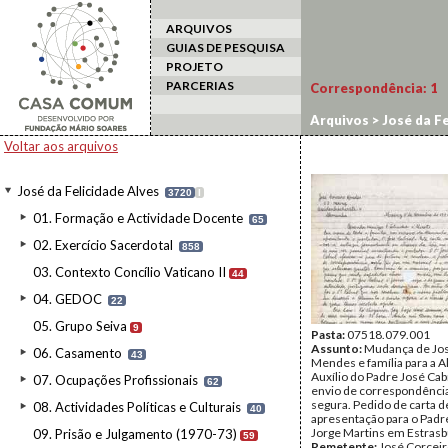
ARQUIVOS
GUIAS DE PESQUISA
PROJETO
PARCERIAS
Correspondência:
1
Arquivos
>
José da Fe
Voltar aos arquivos
José da Felicidade Alves
3720
I
01. Formação e Actividade Docente
65
02. Exercício Sacerdotal
858
03. Contexto Concílio Vaticano II
44
04. GEDOC
22
05. Grupo Seiva
9
Pasta:
07518.079.001
Assunto:
Mudança de Jos
06. Casamento
43
Mendes e família para a 
Auxílio do Padre José Cabr
07. Ocupações Profissionais
62
envio de correspondênci
segura. Pedido de carta d
08. Actividades Políticas e Culturais
40
apresentação para o Padr
Jorge Martins em Estrasb
09. Prisão e Julgamento (1970-73)
59
Remetente:
José Corcei