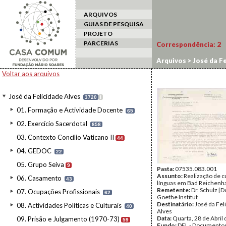
ARQUIVOS
GUIAS DE PESQUISA
PROJETO
PARCERIAS
Correspondência:
2
Arquivos
>
José da Fe
Voltar aos arquivos
José da Felicidade Alves
3720
I
01. Formação e Actividade Docente
65
02. Exercício Sacerdotal
858
03. Contexto Concílio Vaticano II
44
04. GEDOC
22
05. Grupo Seiva
9
Pasta:
07535.083.001
Assunto:
Realização de c
06. Casamento
43
línguas em Bad Reichenha
Remetente:
Dr. Schulz [D
07. Ocupações Profissionais
62
Goethe Institut
Destinatário:
José da Fel
08. Actividades Políticas e Culturais
40
Alves
Data:
Quarta, 28 de Abril
09. Prisão e Julgamento (1970-73)
59
Fundo:
DFL - Documentos