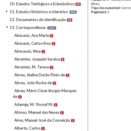
10. Estudos Teológicos e Eclesiásticos
Alves
69
Tipo Documental:
Corre
11. Estudos Históricos e Literários
Página(s):
2
366
12. Documentos de Identificação
50
13. Correspondência
1267
Abecasis, Ana Maria
2
Abecasis, Carlos Krus
2
Abecassis, Nina
1
Abrantes, Joaquim Saraiva
4
Abrantes, M. Teresa
1
Abreu, Idalina Durão Pinto de
1
Abreu, João Rocha de
3
Abreu, Mário César Borges Marques
de
1
Adamgy, M. Yiossuf M.
1
Afonso, Manuel das Neves
1
Aires, Manuel José da Conceição
1
Alberto, Carlos
1