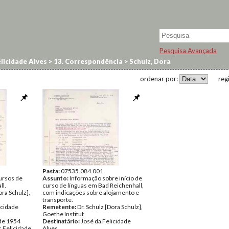
Pesquisa Avançada
licidade Alves
>
13. Correspondência
>
Schulz, Dora
ordenar por:
reg
Pasta:
07535.084.001
ursos de
Assunto:
Informação sobre início de
ll.
curso de línguas em Bad Reichenhall,
ora Schulz],
com indicações sobre alojamento e
transporte.
icidade
Remetente:
Dr. Schulz [Dora Schulz],
Goethe Institut
 de 1954
Destinatário:
José da Felicidade
 Felicidade
Alves