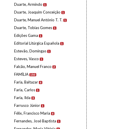
Duarte, Armindo
1
Duarte, Joaquim Conceição
1
Duarte, Manuel António T. T.
1
Duarte, Tobias Gomes
1
Edições Gama
1
Editorial Litúrgica Española
1
Estevão, Domingas
1
Esteves, Vasco
1
Falcão, Manuel Franco
2
FAMÍLIA
150
Faria, Baltazar
4
Faria, Carlos
1
Faria, Ilda
3
Farrusco Júnior
1
Félix, Francisco Maria
4
Fernandes, José Baptista
1
Fernandes, Maria Vitória