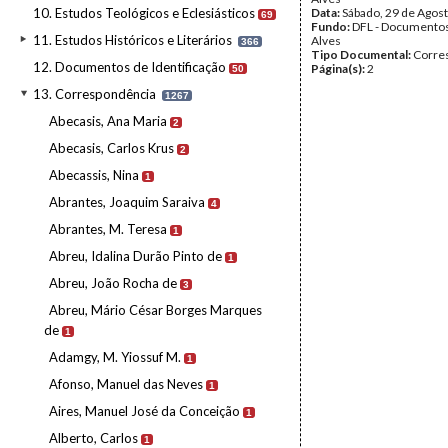
10. Estudos Teológicos e Eclesiásticos
Data:
Sábado, 29 de Agos
69
Fundo:
DFL - Documentos
11. Estudos Históricos e Literários
Alves
366
Tipo Documental:
Corre
12. Documentos de Identificação
Página(s):
2
50
13. Correspondência
1267
Abecasis, Ana Maria
2
Abecasis, Carlos Krus
2
Abecassis, Nina
1
Abrantes, Joaquim Saraiva
4
Abrantes, M. Teresa
1
Abreu, Idalina Durão Pinto de
1
Abreu, João Rocha de
3
Abreu, Mário César Borges Marques
de
1
Adamgy, M. Yiossuf M.
1
Afonso, Manuel das Neves
1
Aires, Manuel José da Conceição
1
Alberto, Carlos
1