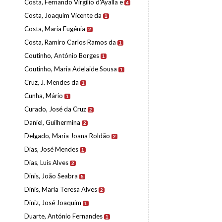
Costa, Fernando Virgílio d'Ayalla e
4
Costa, Joaquim Vicente da
1
Costa, Maria Eugénia
2
Costa, Ramiro Carlos Ramos da
1
Coutinho, António Borges
1
Coutinho, Maria Adelaide Sousa
1
Cruz, J. Mendes da
1
Cunha, Mário
1
Curado, José da Cruz
2
Daniel, Guilhermina
2
Delgado, Maria Joana Roldão
2
Dias, José Mendes
1
Dias, Luís Alves
2
Dinis, João Seabra
5
Dinis, Maria Teresa Alves
2
Diniz, José Joaquim
1
Duarte, António Fernandes
1