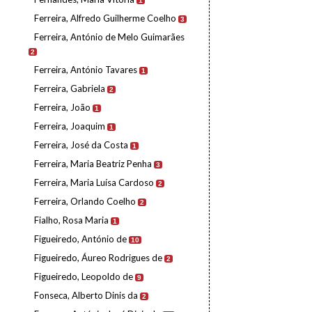
1
Ferreira, Alfredo Guilherme Coelho
3
Ferreira, António de Melo Guimarães
2
Ferreira, António Tavares
1
Ferreira, Gabriela
2
Ferreira, João
1
Ferreira, Joaquim
1
Ferreira, José da Costa
1
Ferreira, Maria Beatriz Penha
3
Ferreira, Maria Luísa Cardoso
2
Ferreira, Orlando Coelho
2
Fialho, Rosa Maria
1
Figueiredo, António de
10
Figueiredo, Áureo Rodrigues de
2
Figueiredo, Leopoldo de
9
Fonseca, Alberto Dinis da
2