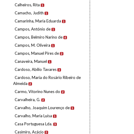
Calheiros, Rita
1
Camacho, Judith
1
Camarinha, Maria Eduarda
1
Campos, António de
1
Campos, Belmiro Narino de
4
Campos, M. Oliveira
1
Campos, Manuel Pires de
2
Canaveira, Manuel
1
Cardoso, Abílio Tavares
3
Cardoso, Maria do Rosário Ribeiro de
Almeida
2
Carmo, Vitorino Nunes do
2
Carvalheira, G.
2
Carvalho, Joaquim Lourenço de
1
Carvalho, Maria Luísa
1
Casa Portuguesa Lda.
3
Casimiro, Acácio
2