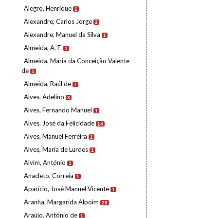
Alegro, Henrique
1
Alexandre, Carlos Jorge
2
Alexandre, Manuel da Silva
1
Almeida, A. F.
1
Almeida, Maria da Conceição Valente
de
1
Almeida, Raúl de
7
Alves, Adelino
3
Alves, Fernando Manuel
1
Alves, José da Felicidade
14
Alves, Manuel Ferreira
1
Alves, Maria de Lurdes
1
Alvim, António
1
Anacleto, Correia
1
Aparício, José Manuel Vicente
1
Aranha, Margarida Alpoim
29
Araújo, António de
1