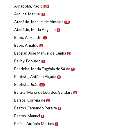
Arnaboldi, Paolo
15
Arouca, Manuel
2
Atanásio, Manuel de Almeida
10
Atanásio, Maria Augusta
1
Babo, Alexandre
1
Babo, Arnaldo
1
Bacelar, José Manuel da Cunha
1
Bailby, Edouard
1
Bandeira, Maria Eugénia de Sá da
1
Baptista, António Alçada
3
Baptista, João
17
Barata, Maria de Lourdes Gândara
2
Barros, Correia de
1
Bastos, Fernando Pereira
2
Bastos, Manuel
1
Belém, António Martins
2