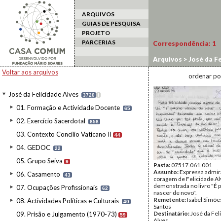
ARQUIVOS
GUIAS DE PESQUISA
PROJETO
PARCERIAS
Correspondência:
1
Arquivos
>
José da Fe
Voltar aos arquivos
ordenar po
José da Felicidade Alves
3720
I
01. Formação e Actividade Docente
65
02. Exercício Sacerdotal
858
03. Contexto Concílio Vaticano II
44
04. GEDOC
22
05. Grupo Seiva
9
Pasta:
07517.061.001
Assunto:
Expressa admir
06. Casamento
43
coragem de Felicidade Al
demonstrada no livro "É 
07. Ocupações Profissionais
62
nascer de novo".
Remetente:
Isabel Simõe
08. Actividades Políticas e Culturais
40
Santos
Destinatário:
José da Fel
09. Prisão e Julgamento (1970-73)
59
Alves