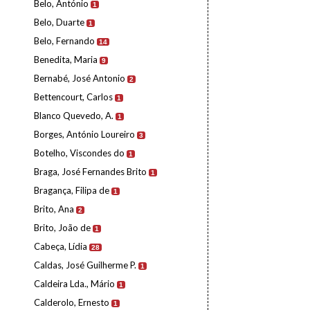
Belo, António
1
Belo, Duarte
1
Belo, Fernando
14
Benedita, Maria
9
Bernabé, José Antonio
2
Bettencourt, Carlos
1
Blanco Quevedo, A.
1
Borges, António Loureiro
3
Botelho, Viscondes do
1
Braga, José Fernandes Brito
1
Bragança, Filipa de
1
Brito, Ana
2
Brito, João de
1
Cabeça, Lídia
28
Caldas, José Guilherme P.
1
Caldeira Lda., Mário
1
Calderolo, Ernesto
1