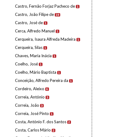
Castro, Fernão Forjaz Pacheco de
1
Castro, João Filipe de
19
Castro, José de
1
Cerca, Alfredo Manuel
1
Cerqueira, Isaura Alfreda Madeira
1
Cerqueira, Silas
1
Chaves, Maria Inácia
1
Coelho, José
1
Coelho, Mário Baptista
1
Conceição, Alfredo Pereira da
1
Cordeiro, Aleixo
6
Correia, António
3
Correia, João
3
Correia, José Pinto
1
Costa, António F. dos Santos
2
Costa, Carlos Mário
2