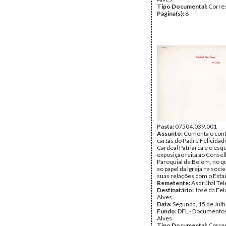
Tipo Documental:
Corre
Página(s):
8
Pasta:
07504.039.001
Assunto:
Comenta o con
cartas do Padre Felicidad
Cardeal Patriarca e o es
exposição feita ao Conse
Paroquial de Belém, no q
ao papel da Igreja na soci
suas relações com o Esta
Remetente:
Asdrúbal Tel
Destinatário:
José da Fel
Alves
Data:
Segunda, 15 de Jul
Fundo:
DFL - Documentos
Alves
Tipo Documental:
Corre