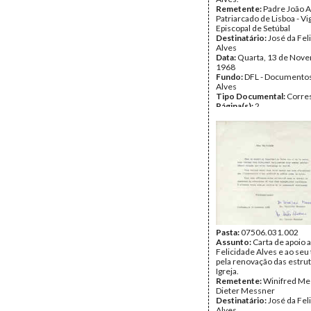
Remetente:
Padre João A
Patriarcado de Lisboa - Vi
Episcopal de Setúbal
Destinatário:
José da Fel
Alves
Data:
Quarta, 13 de Nov
1968
Fundo:
DFL - Documentos
Alves
Tipo Documental:
Corre
Página(s):
2
Pasta:
07506.031.002
Assunto:
Carta de apoio 
Felicidade Alves e ao seu
pela renovação das estru
Igreja.
Remetente:
Winifred Me
Dieter Messner
Destinatário:
José da Fel
Alves