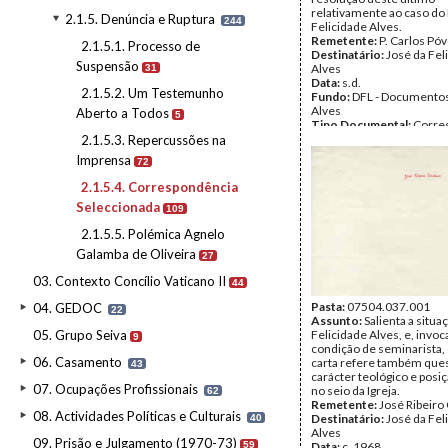
relativamente ao caso do
2.1.5. Denúncia e Ruptura
244
Felicidade Alves.
Remetente:
P. Carlos Pó
2.1.5.1. Processo de
Destinatário:
José da Fel
Suspensão
Alves
31
Data:
s.d.
2.1.5.2. Um Testemunho
Fundo:
DFL - Documentos
Alves
Aberto a Todos
5
Tipo Documental:
Corre
Página(s):
2
2.1.5.3. Repercussões na
Imprensa
72
2.1.5.4. Correspondência
Seleccionada
109
2.1.5.5. Polémica Agnelo
Galamba de Oliveira
27
03. Contexto Concílio Vaticano II
44
Pasta:
07504.037.001
04. GEDOC
22
Assunto:
Salienta a situa
05. Grupo Seiva
Felicidade Alves, e, invo
9
condição de seminarista, 
06. Casamento
carta refere também que
43
carácter teológico e posi
07. Ocupações Profissionais
no seio da Igreja.
62
Remetente:
José Ribeiro
08. Actividades Políticas e Culturais
Destinatário:
José da Fel
40
Alves
09. Prisão e Julgamento (1970-73)
59
Data:
c. 1968