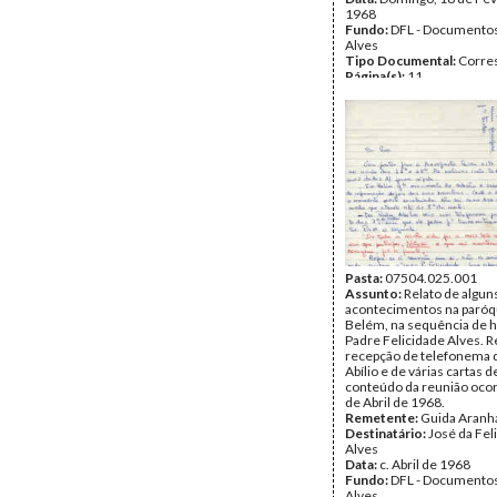
1968
Fundo:
DFL - Documentos
Alves
Tipo Documental:
Corre
Página(s):
11
Pasta:
07504.025.001
Assunto:
Relato de algun
acontecimentos na paróq
Belém, na sequência de h
Padre Felicidade Alves. R
recepção de telefonema 
Abílio e de várias cartas 
conteúdo da reunião oco
de Abril de 1968.
Remetente:
Guida Aranh
Destinatário:
José da Fel
Alves
Data:
c. Abril de 1968
Fundo:
DFL - Documentos
Alves