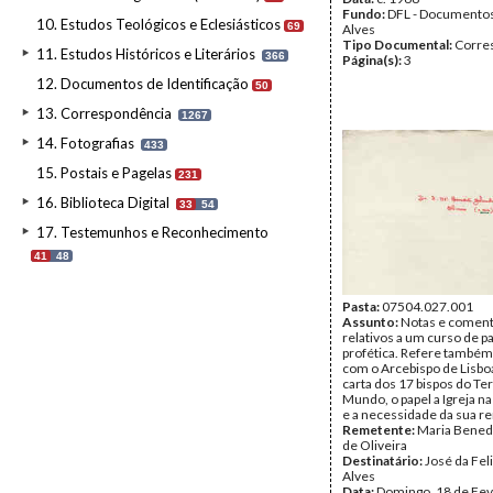
Fundo:
DFL - Documentos
10. Estudos Teológicos e Eclesiásticos
69
Alves
Tipo Documental:
Corre
11. Estudos Históricos e Literários
366
Página(s):
3
12. Documentos de Identificação
50
13. Correspondência
1267
14. Fotografias
433
15. Postais e Pagelas
231
16. Biblioteca Digital
33
54
17. Testemunhos e Reconhecimento
41
48
Pasta:
07504.027.001
Assunto:
Notas e coment
relativos a um curso de p
profética. Refere també
com o Arcebispo de Lisbo
carta dos 17 bispos do Te
Mundo, o papel a Igreja n
e a necessidade da sua r
Remetente:
Maria Bened
de Oliveira
Destinatário:
José da Fel
Alves
Data:
Domingo, 18 de Fev