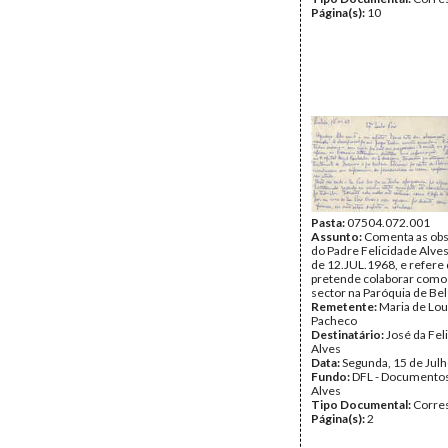
Página(s):
10
Pasta:
07504.072.001
Assunto:
Comenta as ob
do Padre Felicidade Alves
de 12.JUL.1968, e refere
pretende colaborar como
sector na Paróquia de Be
Remetente:
Maria de Lo
Pacheco
Destinatário:
José da Fel
Alves
Data:
Segunda, 15 de Jul
Fundo:
DFL - Documentos
Alves
Tipo Documental:
Corre
Página(s):
2