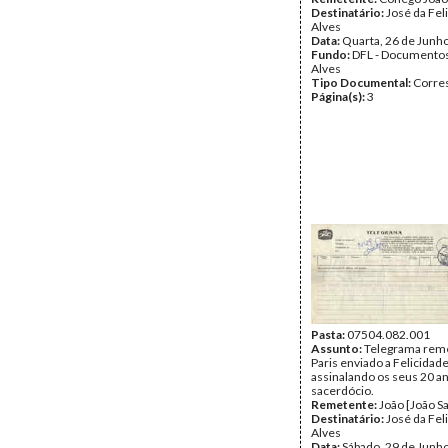
Destinatário:
José da Fel
Alves
Data:
Quarta, 26 de Junh
Fundo:
DFL - Documentos
Alves
Tipo Documental:
Corre
Página(s):
3
Pasta:
07504.082.001
Assunto:
Telegrama reme
Paris enviado a Felicidad
assinalando os seus 20 a
sacerdócio.
Remetente:
João [João S
Destinatário:
José da Fel
Alves
Data:
Sábado, 29 de Junh