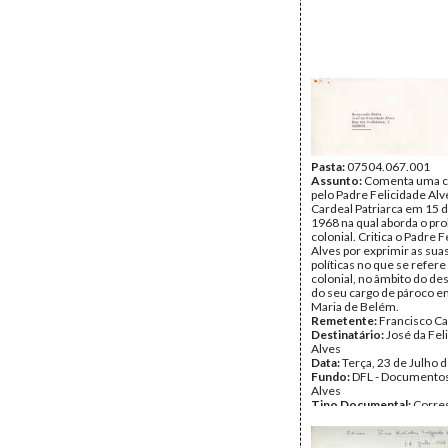
Pasta:
07504.067.001
Assunto:
Comenta uma ca
pelo Padre Felicidade Alv
Cardeal Patriarca em 15 
1968 na qual aborda o pr
colonial. Critica o Padre 
Alves por exprimir as suas
políticas no que se refere
colonial, no âmbito do 
do seu cargo de pároco e
Maria de Belém.
Remetente:
Francisco Ca
Destinatário:
José da Fel
Alves
Data:
Terça, 23 de Julho 
Fundo:
DFL - Documentos
Alves
Tipo Documental:
Corre
Página(s):
7