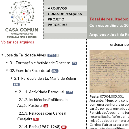
ARQUIVOS
GUIAS DE PESQUISA
Total de resultados:
PROJETO
PARCERIAS
Correspondência:
10
Arquivos
>
José da Fe
2.1.5. Denúncia e Ru
Voltar aos arquivos
ordenar po
José da Felicidade Alves
3720
I
01. Formação e Actividade Docente
65
02. Exercício Sacerdotal
858
2.1. Paróquia de Sta. Maria de Belém
858
2.1.1. Actividade Paroquial
487
Pasta:
07504.005.001
2.1.2. Incidências Políticas da
Assunto:
Menciona conve
com uma senhora, a prop
Acção Pastoral
11
cartão por esta enviado a
Felicidade Alves numa ten
2.1.3. Relações com Cardeal
reconciliação. Refere ain
Cerejeira
54
relações desta senhora 
Cardeal Patriarca e a pró
2.1.4. Paris (1967-1968)
62
resolução deste último