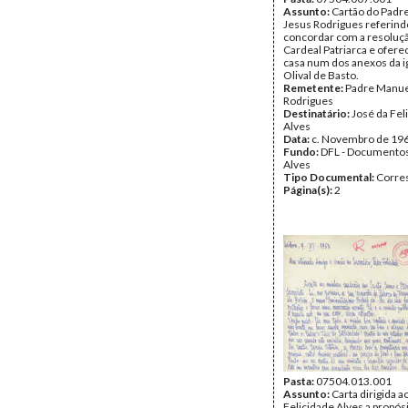
Assunto:
Cartão do Padr
Jesus Rodrigues referind
concordar com a resoluç
Cardeal Patriarca e ofere
casa num dos anexos da i
Olival de Basto.
Remetente:
Padre Manue
Rodrigues
Destinatário:
José da Fel
Alves
Data:
c. Novembro de 19
Fundo:
DFL - Documentos
Alves
Tipo Documental:
Corre
Página(s):
2
Pasta:
07504.013.001
Assunto:
Carta dirigida a
Felicidade Alves a propós