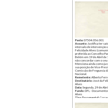
Pasta:
07504.056.001
Assunto:
Justifica ter sa
intervalo de intervenção
Felicidade Alves (comun
proferida ao Conselho Pa
Belém em 19 de Abril de 
não concordar com o seu
Menciona ainda como just
sua posição de Vice-Pres
Comissão de Freguesia d
Nacional.
Remetente:
Alberto Ferr
Destinatário:
José da Fel
Alves
Data:
Segunda, 29 de Abri
Fundo:
DFL - Documentos
Alves
Tipo Documental:
Corre
Página(s):
2