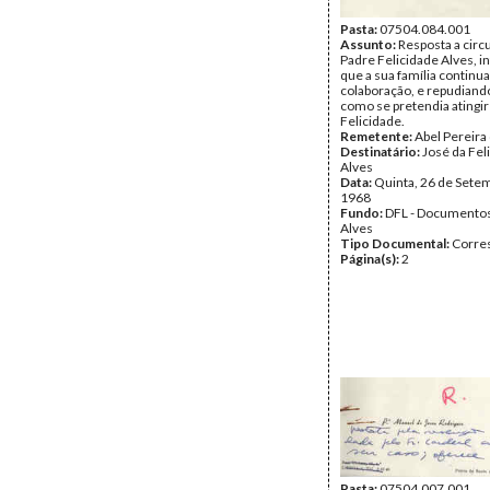
Pasta:
07504.084.001
Assunto:
Resposta a circ
Padre Felicidade Alves, 
que a sua família continua
colaboração, e repudiand
como se pretendia atingir
Felicidade.
Remetente:
Abel Pereira 
Destinatário:
José da Fel
Alves
Data:
Quinta, 26 de Sete
1968
Fundo:
DFL - Documentos
Alves
Tipo Documental:
Corre
Página(s):
2
Pasta:
07504.007.001