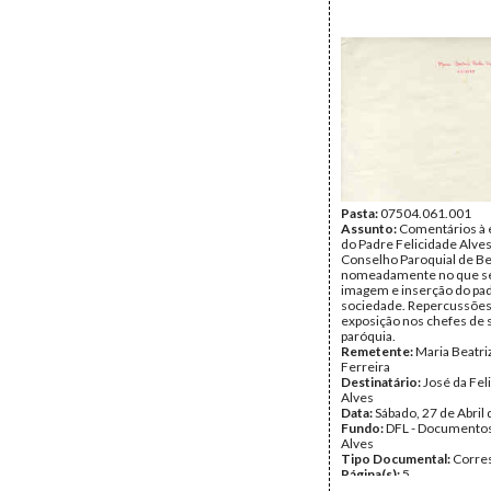
Pasta:
07504.061.001
Assunto:
Comentários à 
do Padre Felicidade Alves
Conselho Paroquial de B
nomeadamente no que se
imagem e inserção do pa
sociedade. Repercussões 
exposição nos chefes de 
paróquia.
Remetente:
Maria Beatri
Ferreira
Destinatário:
José da Fel
Alves
Data:
Sábado, 27 de Abril
Fundo:
DFL - Documentos
Alves
Tipo Documental:
Corre
Página(s):
5