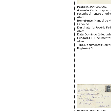
Pasta:
07504.051.001
Assunto:
Carta de apoio 
reconhecimento ao Padre
Alves.
Remetente:
Manuel de 
Carvalho
Destinatário:
José da Fel
Alves
Data:
Domingo, 2 de Junh
Fundo:
DFL - Documentos
Alves
Tipo Documental:
Corre
Página(s):
3
Pasta:
07504.002.001