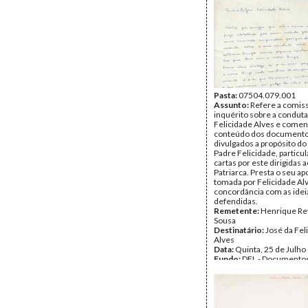
Pasta:
07504.079.001
Assunto:
Refere a comis
inquérito sobre a condut
Felicidade Alves e comen
conteúdo dos document
divulgados a propósito do
Padre Felicidade, particu
cartas por este dirigidas 
Patriarca. Presta o seu ap
tomada por Felicidade Alv
concordância com as idei
defendidas.
Remetente:
Henrique Re
Sousa
Destinatário:
José da Fel
Alves
Data:
Quinta, 25 de Julho
Fundo:
DFL - Documentos
Alves
Tipo Documental:
Corre
Página(s):
4