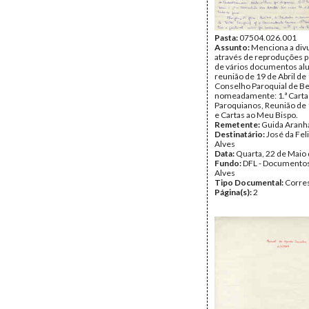
Pasta:
07504.026.001
Assunto:
Menciona a div
através de reproduções p
de vários documentos alu
reunião de 19 de Abril de
Conselho Paroquial de B
nomeadamente: 1.ª Carta
Paroquianos, Reunião de 
e Cartas ao Meu Bispo.
Remetente:
Guida Aranh
Destinatário:
José da Fel
Alves
Data:
Quarta, 22 de Maio
Fundo:
DFL - Documentos
Alves
Tipo Documental:
Corre
Página(s):
2