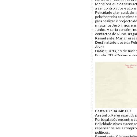
Menciona que os seus ac
a ser controlados e aconse
Felicidade a ter cuidado
pela fronteira caso viesse
para realizar o projecto d
missa nos Jerónimos em 
Junho. A carta contém, no
contactos de Nuno Braga
Remetente:
Maria Teres
Destinatário:
José da Fel
Alves
Data:
Quarta, 19 de Junh
Fundo:
DFL - Documentos
Alves
Tipo Documental:
Corre
Página(s):
2
Pasta:
07504.048.001
Assunto:
Refere partida 
Portugal após encontro c
Felicidade Alves e aconse
repensar os seus compr
políticos.
Remetente:
Cónego João