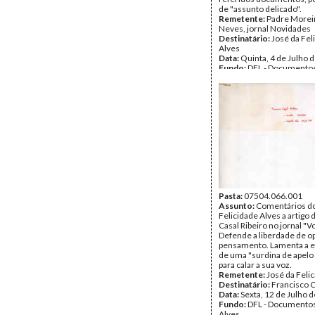
de "assunto delicado".
Remetente:
Padre Morei
Neves, jornal Novidades
Destinatário:
José da Fel
Alves
Data:
Quinta, 4 de Julho 
Fundo:
DFL - Documentos
Alves
Tipo Documental:
Corre
Página(s):
1
Pasta:
07504.066.001
Assunto:
Comentários d
Felicidade Alves a artigo 
Casal Ribeiro no jornal "Vo
Defende a liberdade de op
pensamento. Lamenta a e
de uma "surdina de apelo 
para calar a sua voz.
Remetente:
José da Feli
Destinatário:
Francisco C
Data:
Sexta, 12 de Julho 
Fundo:
DFL - Documentos
Alves