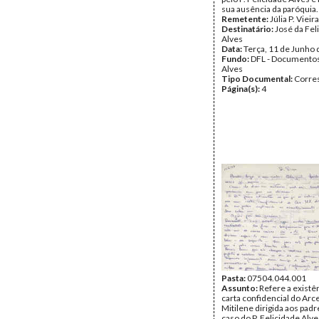
sua ausência da paróquia.
Remetente:
Júlia P. Vieira
Destinatário:
José da Fel
Alves
Data:
Terça, 11 de Junho
Fundo:
DFL - Documentos
Alves
Tipo Documental:
Corre
Página(s):
4
Pasta:
07504.044.001
Assunto:
Refere a existê
carta confidencial do Arc
Mitilene dirigida aos padr
caso do P. Felicidade Alve