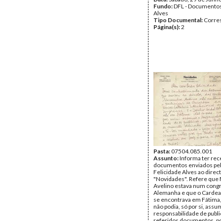
Fundo:
DFL - Documentos
Alves
Tipo Documental:
Corre
Página(s):
2
Pasta:
07504.085.001
Assunto:
Informa ter rec
documentos enviados pe
Felicidade Alves ao direct
"Novidades". Refere qu
Avelino estava num cong
Alemanha e que o Cardeal
se encontrava em Fátima,
não podia, só por si, assum
responsabilidade de publi
referidos documentos, po