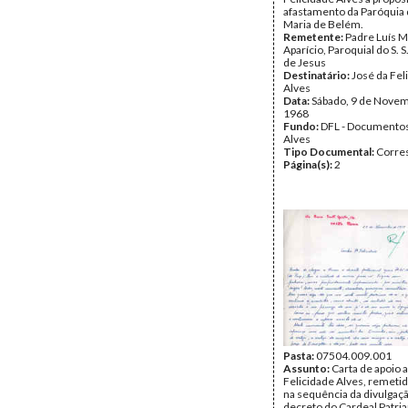
afastamento da Paróquia 
Maria de Belém.
Remetente:
Padre Luís M
Aparício, Paroquial do S. 
de Jesus
Destinatário:
José da Fel
Alves
Data:
Sábado, 9 de Nove
1968
Fundo:
DFL - Documentos
Alves
Tipo Documental:
Corre
Página(s):
2
Pasta:
07504.009.001
Assunto:
Carta de apoio 
Felicidade Alves, remeti
na sequência da divulgaç
decreto do Cardeal Patria