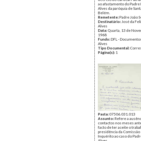
ao afastamento do Padre 
Alves da paróquia de Sant
Belém.
Remetente:
Padre João S
Destinatário:
José da Fel
Alves
Data:
Quarta, 13 de Nov
1968
Fundo:
DFL - Documentos
Alves
Tipo Documental:
Corre
Página(s):
1
Pasta:
07506.031.013
Assunto:
Refere a ausênc
contactos nos meses ante
facto de ter aceite o traba
presidência da Comissão
Inquérito ao caso do Padr
Alves.