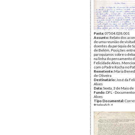
Pasta:
07504.028.001
Assunto:
Relato dos aco
de uma reunião de visita
doentes da paróquia de S
de Belém. Posições entre
paroquianos sobre o deb
na linha do pensamento 
Felicidade Alves. Mencio
com o Padre Rocha no Pat
Remetente:
Maria Bened
de Oliveira
Destinatário:
José da Fel
Alves
Data:
Sexta, 3 de Maio de
Fundo:
DFL - Documentos
Alves
Tipo Documental:
Corre
Página(s):
4