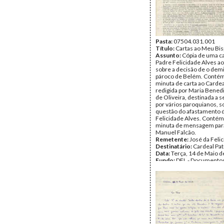
Pasta:
07504.031.001
Título:
Cartas ao Meu Bi
Assunto:
Cópia de uma ca
Padre Felicidade Alves ao
sobre a decisão de o demi
pároco de Belém. Contém
minuta de carta ao Cardea
redigida por Maria Bened
de Oliveira, destinada a s
por vários paroquianos, s
questão do afastamento 
Felicidade Alves. Contém
minuta de mensagem par
Manuel Falcão.
Remetente:
José da Feli
Destinatário:
Cardeal Pat
Data:
Terça, 14 de Maio 
Fundo:
DFL - Documentos
Alves
Tipo Documental:
Corre
Página(s):
6