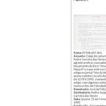
Pasta:
07508.007.001
Assunto:
Cópia de carta d
Padre Carreira das Neves
agradecendo as suas pala
lançamento do livro "Jes
Nazaré" e o que este esc
artigo no jornal "Voz da 
anexo contém recorte des
de 12.FEV.1995, contendo
artigo, com algumas nota
manuscritas de Felicidad
Remetente:
José da Feli
Destinatário:
Padre Joaq
Carreira das Neves
Data:
Quarta, 15 de Fever
1995
Fundo:
DFL - Documentos