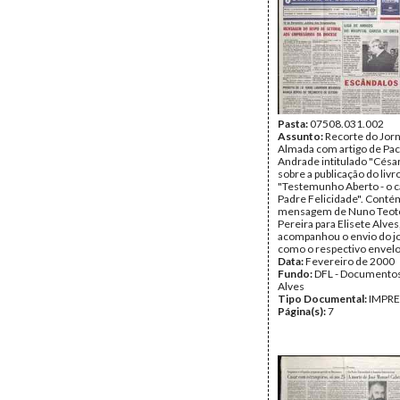
Pasta:
07508.031.002
Assunto:
Recorte do Jorn
Almada com artigo de Pa
Andrade intitulado "César 
sobre a publicação do livr
"Testemunho Aberto - o c
Padre Felicidade". Cont
mensagem de Nuno Teot
Pereira para Elisete Alves
acompanhou o envio do j
como o respectivo envelo
Data:
Fevereiro de 2000
Fundo:
DFL - Documentos
Alves
Tipo Documental:
IMPR
Página(s):
7