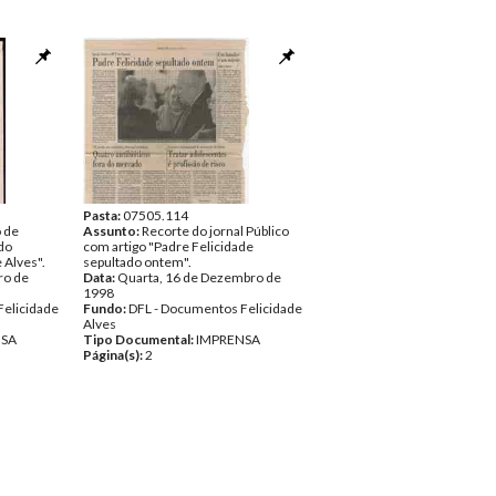
Pasta:
07505.114
o de
Assunto:
Recorte do jornal Público
ado
com artigo "Padre Felicidade
 Alves".
sepultado ontem".
ro de
Data:
Quarta, 16 de Dezembro de
1998
Felicidade
Fundo:
DFL - Documentos Felicidade
Alves
NSA
Tipo Documental:
IMPRENSA
Página(s):
2