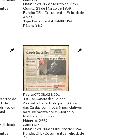
Data:
Sexta, 17 de Março de 1989 -
ntos
Quinta, 23 de Março de 1989
Fundo:
DFL - Documentos Felicidade
Alves
Tipo Documental:
IMPRENSA
Página(s):
5
Pasta:
07508.026.001
xcertos de
Título:
Gazeta das Caldas
idade
Assunto:
Excerto do jornal Gazeta
ndringa em
das Caldas com noticiários relativos
tal
ao falecimento do Dr. Custódio
Maldonado Freitas.
Número:
3995
Felicidade
Ano:
LXIX
Data:
Sexta, 14 de Outubro de 1994
ntos
Fundo:
DFL - Documentos Felicidade
Alves