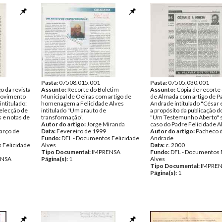
Pasta:
07508.015.001
Pasta:
07505.030.001
o da revista
Assunto:
Recorte do Boletim
Assunto:
Cópia de recorte 
Movimento
Municipal de Oeiras com artigo de
de Almada com artigo de P
intitulado:
homenagem a Felicidade Alves
Andrade intitulado "César e 
selecção de
intitulado "Um arauto de
a propósito da publicação do
s e notas de
transformação".
"Um Testemunho Aberto" s
Autor do artigo:
Jorge Miranda
caso do Padre Felicidade A
arço de
Data:
Fevereiro de 1999
Autor do artigo:
Pacheco 
Fundo:
DFL - Documentos Felicidade
Andrade
 Felicidade
Alves
Data:
c. 2000
Tipo Documental:
IMPRENSA
Fundo:
DFL - Documentos 
ENSA
Página(s):
1
Alves
Tipo Documental:
IMPRE
Página(s):
1