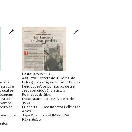
Pasta:
07505.113
Assunto:
Recorte do JL (Jornal de
ivo da
Letras) com artigo intitulado "José da
uebrada e
Felicidade Alves. Em busca de um
o qual se
Jesus perdido". Entrevista a
e Joaquim
Rodrigues da Silva.
livro de
Data:
Quarta, 15 de Fevereiro de
 Nazaré".
1995
reiro de
Fundo:
DFL - Documentos Felicidade
Alves
Felicidade
Tipo Documental:
IMPRENSA
Página(s):
8
ntos