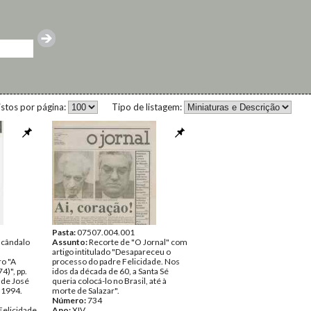
istos por página:
Tipo de listagem:
Pasta:
07507.004.001
scândalo
Assunto:
Recorte de "O Jornal" com
artigo intitulado "Desapareceu o
ro "A
processo do padre Felicidade. Nos
4)", pp.
idos da década de 60, a Santa Sé
de José
queria colocá-lo no Brasil, até à
.1994.
morte de Salazar".
Número:
734
Felicidade
Ano:
XIV