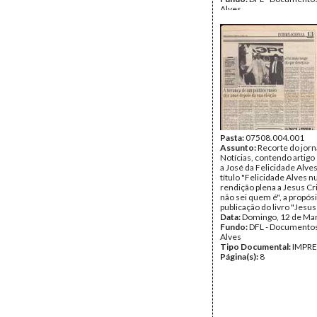
Alves
Tipo Documental:
Corre
Página(s):
5
Pasta:
07508.004.001
Assunto:
Recorte do jorn
Notícias, contendo artigo 
a José da Felicidade Alves
título "Felicidade Alves 
rendição plena a Jesus Cr
não sei quem é", a propósi
publicação do livro "Jesus
Data:
Domingo, 12 de Ma
Fundo:
DFL - Documentos
Alves
Tipo Documental:
IMPR
Página(s):
8