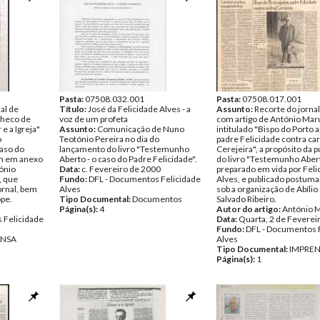
Pasta:
07508.032.001
Pasta:
07508.017.001
al de
Título:
José da Felicidade Alves - a
Assunto:
Recorte do jornal
checo de
voz de um profeta
com artigo de António Mar
e a Igreja"
Assunto:
Comunicação de Nuno
intitulado "Bispo do Porto 
o
Teotónio Pereira no dia do
padre Felicidade contra ca
aso do
lançamento do livro "Testemunho
Cerejeira", a propósito da 
ém em anexo
Aberto - o caso do Padre Felicidade".
do livro "Testemunho Abert
ónio
Data:
c. Fevereiro de 2000
preparado em vida por Feli
, que
Fundo:
DFL - Documentos Felicidade
Alves, e publicado postu
ornal, bem
Alves
sob a organização de Abíli
pe.
Tipo Documental:
Documentos
Salvado Ribeiro.
Página(s):
4
Autor do artigo:
António 
 Felicidade
Data:
Quarta, 2 de Feverei
Fundo:
DFL - Documentos 
ENSA
Alves
Tipo Documental:
IMPRE
Página(s):
1