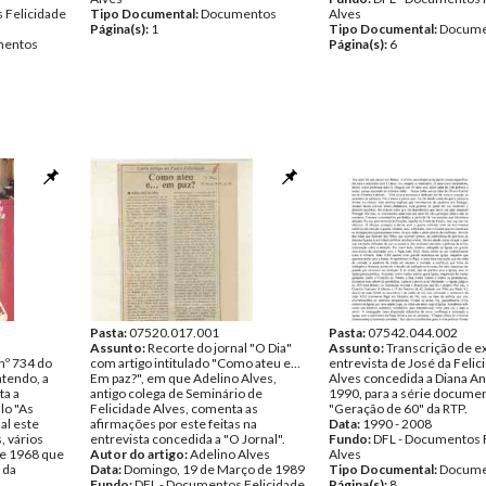
 Felicidade
Tipo Documental:
Documentos
Alves
Página(s):
1
Tipo Documental:
Docume
entos
Página(s):
6
Pasta:
07520.017.001
Pasta:
07542.044.002
Assunto:
Recorte do jornal "O Dia"
Assunto:
Transcrição de e
nº 734 do
com artigo intitulado "Como ateu e...
entrevista de José da Felic
ntendo, a
Em paz?", em que Adelino Alves,
Alves concedida a Diana A
ta a
antigo colega de Seminário de
1990, para a série documen
ulo "As
Felicidade Alves, comenta as
"Geração de 60" da RTP.
al este
afirmações por este feitas na
Data:
1990 - 2008
, vários
entrevista concedida a "O Jornal".
Fundo:
DFL - Documentos 
de 1968 que
Autor do artigo:
Adelino Alves
Alves
 da
Data:
Domingo, 19 de Março de 1989
Tipo Documental:
Docume
Fundo:
DFL - Documentos Felicidade
Página(s):
8