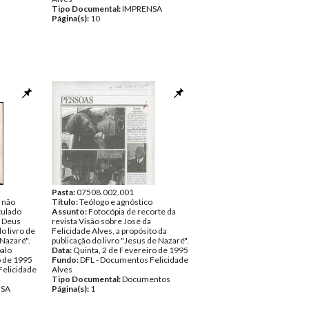
Tipo Documental:
IMPRENSA
Página(s):
10
Pasta:
07508.002.001
l não
Título:
Teólogo e agnóstico
tulado
Assunto:
Fotocópia de recorte da
e Deus
revista Visão sobre José da
do livro de
Felicidade Alves, a propósito da
 Nazaré".
publicação do livro "Jesus de Nazaré".
alo
Data:
Quinta, 2 de Fevereiro de 1995
o de 1995
Fundo:
DFL - Documentos Felicidade
Felicidade
Alves
Tipo Documental:
Documentos
NSA
Página(s):
1