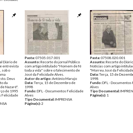
spondencia
Pasta:
07505.017.001
Pasta:
07508.020.001
al Diário de
Assunto:
Recorte do jornal Público
Assunto:
Recorte do Diári
e entrevista
com artigo intitulado "Homem de fé
Notícias com artigo intitul
, sob o
toda a vida" sobre o falecimento de
"Morreu José da Felicidade
numa
José da Felicidade Alves.
Data:
Terça, 15 de Dezemb
isto. Deus
Autor do artigo:
António Marujo
1998
to da
Data:
Terça, 15 de Dezembro de
Fundo:
DFL - Documentos 
 de Nazaré".
1998
Alves
rço de 1995
Fundo:
DFL - Documentos Felicidade
Tipo Documental:
IMPRE
 Felicidade
Alves
Página(s):
1
Tipo Documental:
IMPRENSA
ENSA
Página(s):
2