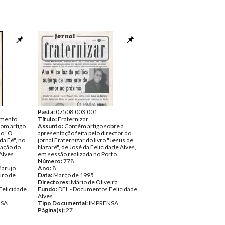
Pasta:
07508.003.001
emento
Título:
Fraternizar
com artigo
Assunto:
Contém artigo sobre a
do "O
apresentação feita pelo director do
da Fé", no
jornal Fraternizar do livro "Jesus de
cação do
Nazaré", de José da Felicidade Alves,
 Alves
em sessão realizada no Porto.
Número:
778
Marujo
Ano:
8
iro de
Data:
Março de 1995
Directores:
Mário de Oliveira
Felicidade
Fundo:
DFL - Documentos Felicidade
Alves
NSA
Tipo Documental:
IMPRENSA
Página(s):
27