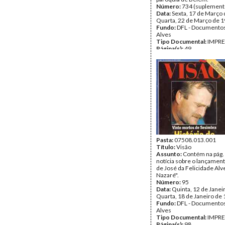
Número:
734 (suplement
Data:
Sexta, 17 de Março 
Quarta, 22 de Março de 
Fundo:
DFL - Documentos
Alves
Tipo Documental:
IMPR
Página(s):
49
Pasta:
07508.013.001
Título:
Visão
Assunto:
Contém na pág.
notícia sobre o lançament
de José da Felicidade Alv
Nazaré".
Número:
95
Data:
Quinta, 12 de Janei
Quarta, 18 de Janeiro de
Fundo:
DFL - Documentos
Alves
Tipo Documental:
IMPR
Página(s):
98