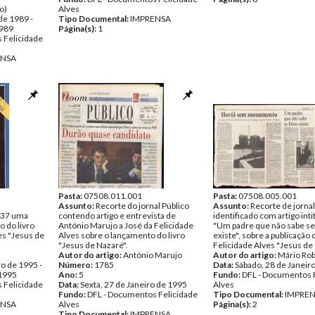
o)
Alves
de 1989 -
Tipo Documental:
IMPRENSA
1989
Página(s):
1
 Felicidade
ENSA
Pasta:
07508.011.001
Pasta:
07508.005.001
Assunto:
Recorte do jornal Público
Assunto:
Recorte de jorna
 37 uma
contendo artigo e entrevista de
identificado com artigo inti
o do livro
António Marujo a José da Felicidade
"Um padre que não sabe s
es "Jesus de
Alves sobre o lançamento do livro
existe", sobre a publicação 
"Jesus de Nazaré".
Felicidade Alves "Jesus de
Autor do artigo:
António Marujo
Autor do artigo:
Mário Rob
ro de 1995 -
Número:
1785
Data:
Sábado, 28 de Janeir
 1995
Ano:
5
Fundo:
DFL - Documentos 
 Felicidade
Data:
Sexta, 27 de Janeiro de 1995
Alves
Fundo:
DFL - Documentos Felicidade
Tipo Documental:
IMPRE
ENSA
Alves
Página(s):
2
Tipo Documental:
IMPRENSA