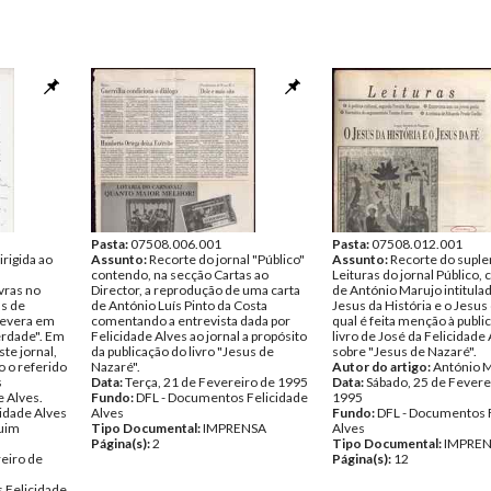
Pasta:
07508.006.001
Pasta:
07508.012.001
irigida ao
Assunto:
Recorte do jornal "Público"
Assunto:
Recorte do supl
contendo, na secção Cartas ao
Leituras do jornal Público, 
vras no
Director, a reprodução de uma carta
de António Marujo intitula
us de
de António Luís Pinto da Costa
Jesus da História e o Jesus 
revera em
comentando a entrevista dada por
qual é feita menção à publi
Verdade". Em
Felicidade Alves ao jornal a propósito
livro de José da Felicidade
te jornal,
da publicação do livro "Jesus de
sobre "Jesus de Nazaré".
 o referido
Nazaré".
Autor do artigo:
António 
s
Data:
Terça, 21 de Fevereiro de 1995
Data:
Sábado, 25 de Fevere
e Alves.
Fundo:
DFL - Documentos Felicidade
1995
cidade Alves
Alves
Fundo:
DFL - Documentos 
uim
Tipo Documental:
IMPRENSA
Alves
Página(s):
2
Tipo Documental:
IMPRE
eiro de
Página(s):
12
 Felicidade