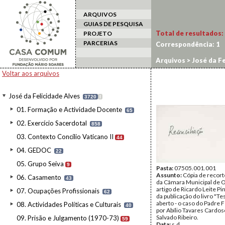
ARQUIVOS
GUIAS DE PESQUISA
Total de resultados:
PROJETO
PARCERIAS
Correspondência:
1
Arquivos
>
José da Fe
Voltar aos arquivos
José da Felicidade Alves
3720
I
01. Formação e Actividade Docente
65
02. Exercício Sacerdotal
858
03. Contexto Concílio Vaticano II
44
04. GEDOC
22
05. Grupo Seiva
9
Pasta:
07505.001.001
Assunto:
Cópia de recort
06. Casamento
43
da Câmara Municipal de 
artigo de Ricardo Leite Pi
07. Ocupações Profissionais
62
da publicação do livro "
aberto - o caso do Padre F
08. Actividades Políticas e Culturais
40
por Abílio Tavares Cardos
Salvado Ribeiro.
09. Prisão e Julgamento (1970-73)
59
Data:
s.d.