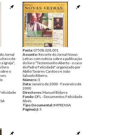
Pasta:
07508.028.001
do Jornal
Assunto:
Recorte do Jornal Novas
acheco de
Letras com notícia sobre a publicação
a Igreja",
do livro "Testemunho Aberto - o caso
 livro
do Padre Felicidade" organizado por
obre o
Abílio Tavares Cardoso e João
lves.
Salvado Ribeiro.
de
Número:
3
Data:
Janeiro de 2000 - Fevereiro de
2000
Felicidade
Directores:
Manuel Bidarra
Fundo:
DFL - Documentos Felicidade
NSA
Alves
Tipo Documental:
IMPRENSA
Página(s):
5