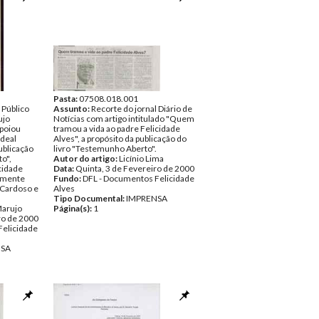
Pasta:
07508.018.001
 Público
Assunto:
Recorte do jornal Diário de
ujo
Notícias com artigo intitulado "Quem
apoiou
tramou a vida ao padre Felicidade
rdeal
Alves", a propósito da publicação do
publicação
livro "Testemunho Aberto".
o",
Autor do artigo:
Licínio Lima
cidade
Data:
Quinta, 3 de Fevereiro de 2000
mamente
Fundo:
DFL - Documentos Felicidade
o Cardoso e
Alves
Tipo Documental:
IMPRENSA
Marujo
Página(s):
1
ro de 2000
Felicidade
NSA