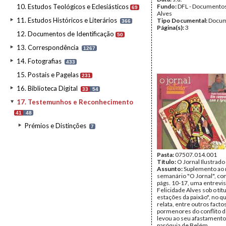
10. Estudos Teológicos e Eclesiásticos
Fundo:
DFL - Documentos
69
Alves
11. Estudos Históricos e Literários
Tipo Documental:
Docum
366
Página(s):
3
12. Documentos de Identificação
50
13. Correspondência
1267
14. Fotografias
433
15. Postais e Pagelas
231
16. Biblioteca Digital
33
54
17. Testemunhos e Reconhecimento
41
48
Prémios e Distinções
7
Pasta:
07507.014.001
Título:
O Jornal Ilustrado
Assunto:
Suplemento ao 
semanário "O Jornal", co
págs. 10-17, uma entrevis
Felicidade Alves sob o tít
estações da paixão", no qu
relata, entre outros factos
pormenores do conflito 
levou ao seu afastamento
paróquia de Belém.