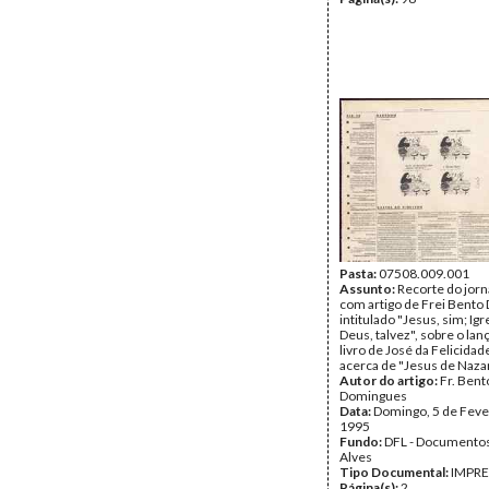
Pasta:
07508.009.001
Assunto:
Recorte do jorn
com artigo de Frei Bent
intitulado "Jesus, sim; Igr
Deus, talvez", sobre o la
livro de José da Felicidad
acerca de "Jesus de Nazar
Autor do artigo:
Fr. Bent
Domingues
Data:
Domingo, 5 de Feve
1995
Fundo:
DFL - Documentos
Alves
Tipo Documental:
IMPR
Página(s):
2