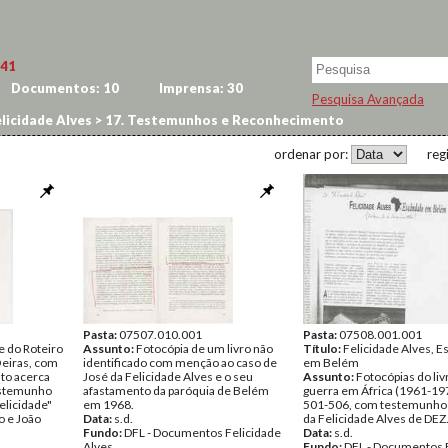
41
Documentos:
10
Imprensa:
30
Pesquisa Avançada
licidade Alves
>
17. Testemunhos e Reconhecimento
ordenar por:
reg
Pasta:
07507.010.001
Pasta:
07508.001.001
e do Roteiro
Assunto:
Fotocópia de um livro não
Título:
Felicidade Alves, E
Oeiras, com
identificado com menção ao caso de
em Belém
nto acerca
José da Felicidade Alves e o seu
Assunto:
Fotocópias do liv
Testemunho
afastamento da paróquia de Belém
guerra em África (1961-197
elicidade"
em 1968.
501-506, com testemunho 
o e João
Data:
s.d.
da Felicidade Alves de DEZ
Fundo:
DFL - Documentos Felicidade
Data:
s.d.
Alves
Fundo:
DFL - Documentos 