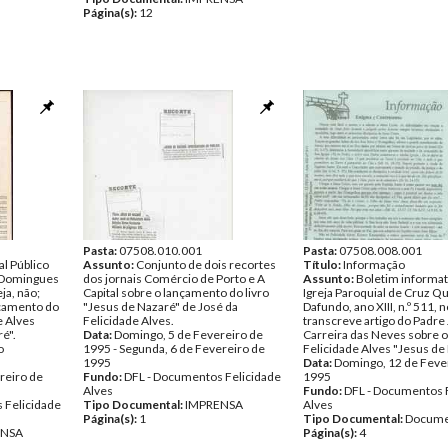
Página(s):
12
Pasta:
07508.010.001
Pasta:
07508.008.001
al Público
Assunto:
Conjunto de dois recortes
Título:
Informação
o Domingues
dos jornais Comércio de Porto e A
Assunto:
Boletim informat
eja, não;
Capital sobre o lançamento do livro
Igreja Paroquial de Cruz Q
nçamento do
"Jesus de Nazaré" de José da
Dafundo, ano XIII, n.º 511, n
e Alves
Felicidade Alves.
transcreve artigo do Padr
é".
Data:
Domingo, 5 de Fevereiro de
Carreira das Neves sobre o 
o
1995 - Segunda, 6 de Fevereiro de
Felicidade Alves "Jesus de
1995
Data:
Domingo, 12 de Feve
reiro de
Fundo:
DFL - Documentos Felicidade
1995
Alves
Fundo:
DFL - Documentos 
 Felicidade
Tipo Documental:
IMPRENSA
Alves
Página(s):
1
Tipo Documental:
Docume
ENSA
Página(s):
4