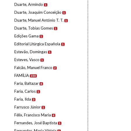
Duarte, Armindo
1
Duarte, Joaquim Conceição
1
Duarte, Manuel António T. T.
1
Duarte, Tobias Gomes
1
Edições Gama
1
Editorial Litúrgica Española
1
Estevão, Domingas
1
Esteves, Vasco
1
Falcão, Manuel Franco
2
FAMÍLIA
150
Faria, Baltazar
4
Faria, Carlos
1
Faria, Ilda
3
Farrusco Júnior
1
Félix, Francisco Maria
4
Fernandes, José Baptista
1
Fernandes, Maria Vitória