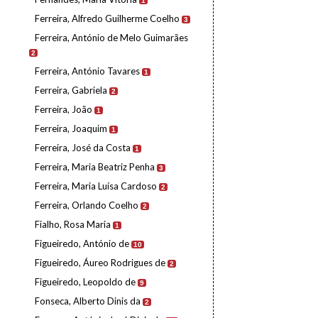
1
Ferreira, Alfredo Guilherme Coelho
3
Ferreira, António de Melo Guimarães
2
Ferreira, António Tavares
1
Ferreira, Gabriela
2
Ferreira, João
1
Ferreira, Joaquim
1
Ferreira, José da Costa
1
Ferreira, Maria Beatriz Penha
3
Ferreira, Maria Luísa Cardoso
2
Ferreira, Orlando Coelho
2
Fialho, Rosa Maria
1
Figueiredo, António de
10
Figueiredo, Áureo Rodrigues de
2
Figueiredo, Leopoldo de
9
Fonseca, Alberto Dinis da
2