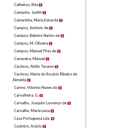
Calheiros, Rita
1
Camacho, Judith
1
Camarinha, Maria Eduarda
1
Campos, António de
1
Campos, Belmiro Narino de
4
Campos, M. Oliveira
1
Campos, Manuel Pires de
2
Canaveira, Manuel
1
Cardoso, Abílio Tavares
3
Cardoso, Maria do Rosário Ribeiro de
Almeida
2
Carmo, Vitorino Nunes do
2
Carvalheira, G.
2
Carvalho, Joaquim Lourenço de
1
Carvalho, Maria Luísa
1
Casa Portuguesa Lda.
3
Casimiro, Acácio
2