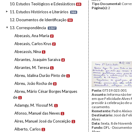
10. Estudos Teológicos e Eclesiásticos
Tipo Documental:
Corre
69
Página(s):
2
11. Estudos Históricos e Literários
366
12. Documentos de Identificação
50
13. Correspondência
1267
Abecasis, Ana Maria
2
Abecasis, Carlos Krus
2
Abecassis, Nina
1
Abrantes, Joaquim Saraiva
4
Abrantes, M. Teresa
1
Abreu, Idalina Durão Pinto de
1
Abreu, João Rocha de
3
Pasta:
07519.023.001
Abreu, Mário César Borges Marques
Assunto:
Informa não te
de
1
em que Felicidade Alves 
presidir à celebração de 
Adamgy, M. Yiossuf M.
1
casamento.
Remetente:
Padre Aleixo
Afonso, Manuel das Neves
1
Destinatário:
José da Fel
Alves
Aires, Manuel José da Conceição
1
Data:
Sexta, 8 de Novemb
Fundo:
DFL - Documentos
Alberto, Carlos
1
Alves