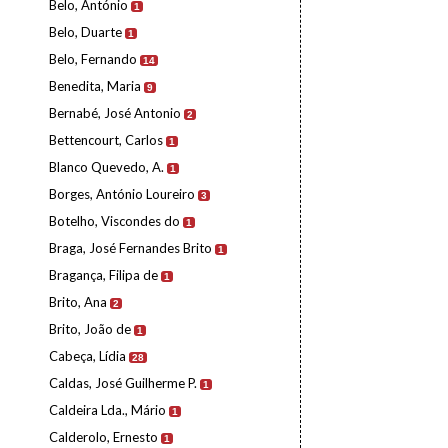
Belo, António
1
Belo, Duarte
1
Belo, Fernando
14
Benedita, Maria
9
Bernabé, José Antonio
2
Bettencourt, Carlos
1
Blanco Quevedo, A.
1
Borges, António Loureiro
3
Botelho, Viscondes do
1
Braga, José Fernandes Brito
1
Bragança, Filipa de
1
Brito, Ana
2
Brito, João de
1
Cabeça, Lídia
28
Caldas, José Guilherme P.
1
Caldeira Lda., Mário
1
Calderolo, Ernesto
1