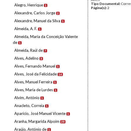
Tipo Documental:
Corre
Alegro, Henrique
1
Página(s):
2
Alexandre, Carlos Jorge
2
Alexandre, Manuel da Silva
1
Almeida, A. F.
1
Almeida, Maria da Conceição Valente
de
1
Almeida, Raúl de
7
Alves, Adelino
3
Alves, Fernando Manuel
1
Alves, José da Felicidade
14
Alves, Manuel Ferreira
1
Alves, Maria de Lurdes
1
Alvim, António
1
Anacleto, Correia
1
Aparício, José Manuel Vicente
1
Aranha, Margarida Alpoim
29
Araújo, António de
1