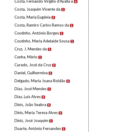
Costa, Fernando Virgílio d'Ayalla e
4
Costa, Joaquim Vicente da
1
Costa, Maria Eugénia
2
Costa, Ramiro Carlos Ramos da
1
Coutinho, António Borges
1
Coutinho, Maria Adelaide Sousa
1
Cruz, J. Mendes da
1
Cunha, Mário
1
Curado, José da Cruz
2
Daniel, Guilhermina
2
Delgado, Maria Joana Roldão
2
Dias, José Mendes
1
Dias, Luís Alves
2
Dinis, João Seabra
5
Dinis, Maria Teresa Alves
2
Diniz, José Joaquim
1
Duarte, António Fernandes
1