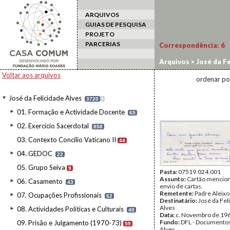
ARQUIVOS
GUIAS DE PESQUISA
PROJETO
PARCERIAS
Correspondência:
6
Arquivos
>
José da Fe
Voltar aos arquivos
ordenar po
José da Felicidade Alves
3720
I
01. Formação e Actividade Docente
65
02. Exercício Sacerdotal
858
03. Contexto Concílio Vaticano II
44
04. GEDOC
22
05. Grupo Seiva
9
Pasta:
07519.024.001
Assunto:
Cartão mencio
06. Casamento
43
envio de cartas.
Remetente:
Padre Aleixo
07. Ocupações Profissionais
62
Destinatário:
José da Fel
Alves
08. Actividades Políticas e Culturais
40
Data:
c. Novembro de 19
Fundo:
DFL - Documentos
09. Prisão e Julgamento (1970-73)
59
Alves