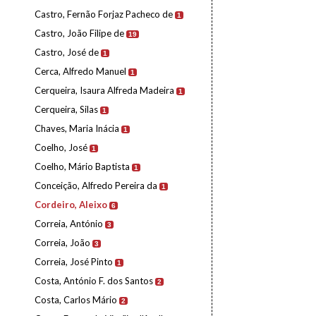
Castro, Fernão Forjaz Pacheco de
1
Castro, João Filipe de
19
Castro, José de
1
Cerca, Alfredo Manuel
1
Cerqueira, Isaura Alfreda Madeira
1
Cerqueira, Silas
1
Chaves, Maria Inácia
1
Coelho, José
1
Coelho, Mário Baptista
1
Conceição, Alfredo Pereira da
1
Cordeiro, Aleixo
6
Correia, António
3
Correia, João
3
Correia, José Pinto
1
Costa, António F. dos Santos
2
Costa, Carlos Mário
2