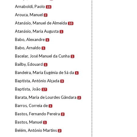
Arnaboldi, Paolo
15
Arouca, Manuel
2
Atanásio, Manuel de Almeida
10
Atanásio, Maria Augusta
1
Babo, Alexandre
1
Babo, Arnaldo
1
Bacelar, José Manuel da Cunha
1
Bailby, Edouard
1
Bandeira, Maria Eugénia de Sá da
1
Baptista, António Alçada
3
Baptista, João
17
Barata, Maria de Lourdes Gândara
2
Barros, Correia de
1
Bastos, Fernando Pereira
2
Bastos, Manuel
1
Belém, António Martins
2