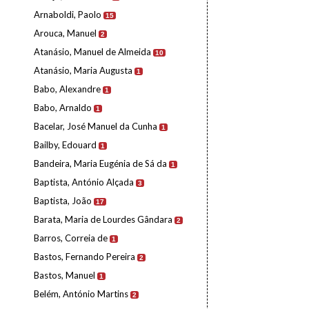
Arnaboldi, Paolo
15
Arouca, Manuel
2
Atanásio, Manuel de Almeida
10
Atanásio, Maria Augusta
1
Babo, Alexandre
1
Babo, Arnaldo
1
Bacelar, José Manuel da Cunha
1
Bailby, Edouard
1
Bandeira, Maria Eugénia de Sá da
1
Baptista, António Alçada
3
Baptista, João
17
Barata, Maria de Lourdes Gândara
2
Barros, Correia de
1
Bastos, Fernando Pereira
2
Bastos, Manuel
1
Belém, António Martins
2