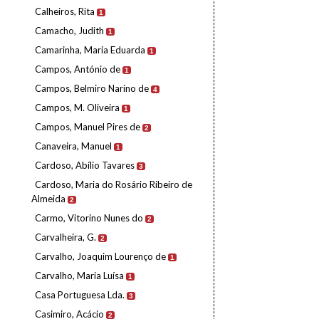
Calheiros, Rita
1
Camacho, Judith
1
Camarinha, Maria Eduarda
1
Campos, António de
1
Campos, Belmiro Narino de
4
Campos, M. Oliveira
1
Campos, Manuel Pires de
2
Canaveira, Manuel
1
Cardoso, Abílio Tavares
3
Cardoso, Maria do Rosário Ribeiro de
Almeida
2
Carmo, Vitorino Nunes do
2
Carvalheira, G.
2
Carvalho, Joaquim Lourenço de
1
Carvalho, Maria Luísa
1
Casa Portuguesa Lda.
3
Casimiro, Acácio
2