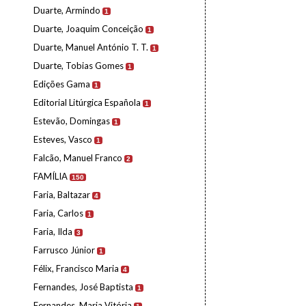
Duarte, Armindo
1
Duarte, Joaquim Conceição
1
Duarte, Manuel António T. T.
1
Duarte, Tobias Gomes
1
Edições Gama
1
Editorial Litúrgica Española
1
Estevão, Domingas
1
Esteves, Vasco
1
Falcão, Manuel Franco
2
FAMÍLIA
150
Faria, Baltazar
4
Faria, Carlos
1
Faria, Ilda
3
Farrusco Júnior
1
Félix, Francisco Maria
4
Fernandes, José Baptista
1
Fernandes, Maria Vitória