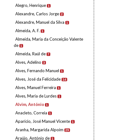
Alegro, Henrique
1
Alexandre, Carlos Jorge
2
Alexandre, Manuel da Silva
1
Almeida, A. F.
1
Almeida, Maria da Conceição Valente
de
1
Almeida, Raúl de
7
Alves, Adelino
3
Alves, Fernando Manuel
1
Alves, José da Felicidade
14
Alves, Manuel Ferreira
1
Alves, Maria de Lurdes
1
Alvim, António
1
Anacleto, Correia
1
Aparício, José Manuel Vicente
1
Aranha, Margarida Alpoim
29
Araújo, António de
1