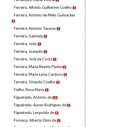
1
Ferreira, Alfredo Guilherme Coelho
3
Ferreira, António de Melo Guimarães
2
Ferreira, António Tavares
1
Ferreira, Gabriela
2
Ferreira, João
1
Ferreira, Joaquim
1
Ferreira, José da Costa
1
Ferreira, Maria Beatriz Penha
3
Ferreira, Maria Luísa Cardoso
2
Ferreira, Orlando Coelho
2
Fialho, Rosa Maria
1
Figueiredo, António de
10
Figueiredo, Áureo Rodrigues de
2
Figueiredo, Leopoldo de
9
Fonseca, Alberto Dinis da
2