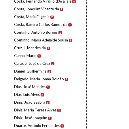
Costa, Fernando Virgílio d'Ayalla e
4
Costa, Joaquim Vicente da
1
Costa, Maria Eugénia
2
Costa, Ramiro Carlos Ramos da
1
Coutinho, António Borges
1
Coutinho, Maria Adelaide Sousa
1
Cruz, J. Mendes da
1
Cunha, Mário
1
Curado, José da Cruz
2
Daniel, Guilhermina
2
Delgado, Maria Joana Roldão
2
Dias, José Mendes
1
Dias, Luís Alves
2
Dinis, João Seabra
5
Dinis, Maria Teresa Alves
2
Diniz, José Joaquim
1
Duarte, António Fernandes
1