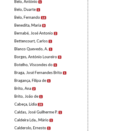
Belo, António
1
Belo, Duarte
1
Belo, Fernando
14
Benedita, Maria
9
Bernabé, José Antonio
2
Bettencourt, Carlos
1
Blanco Quevedo, A.
1
Borges, António Loureiro
3
Botelho, Viscondes do
1
Braga, José Fernandes Brito
1
Bragança, Filipa de
1
Brito, Ana
2
Brito, João de
1
Cabeça, Lídia
28
Caldas, José Guilherme P.
1
Caldeira Lda., Mário
1
Calderolo, Ernesto
1