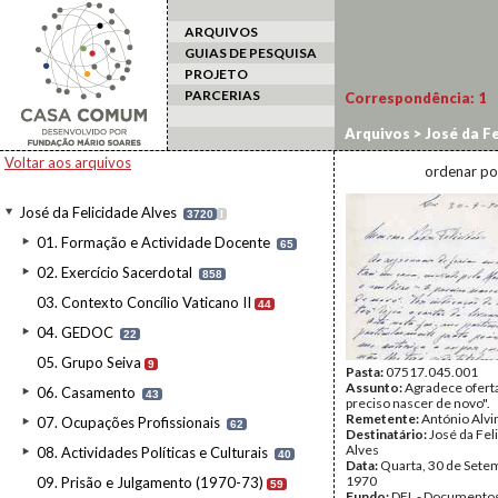
ARQUIVOS
GUIAS DE PESQUISA
PROJETO
PARCERIAS
Correspondência:
1
Arquivos
>
José da Fe
Voltar aos arquivos
ordenar po
José da Felicidade Alves
3720
I
01. Formação e Actividade Docente
65
02. Exercício Sacerdotal
858
03. Contexto Concílio Vaticano II
44
04. GEDOC
22
05. Grupo Seiva
9
Pasta:
07517.045.001
Assunto:
Agradece oferta
06. Casamento
43
preciso nascer de novo".
Remetente:
António Alvi
07. Ocupações Profissionais
62
Destinatário:
José da Fel
Alves
08. Actividades Políticas e Culturais
40
Data:
Quarta, 30 de Sete
1970
09. Prisão e Julgamento (1970-73)
59
Fundo:
DFL - Documentos