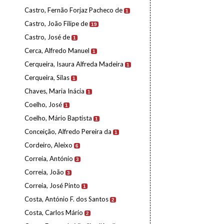
Castro, Fernão Forjaz Pacheco de
1
Castro, João Filipe de
19
Castro, José de
1
Cerca, Alfredo Manuel
1
Cerqueira, Isaura Alfreda Madeira
1
Cerqueira, Silas
1
Chaves, Maria Inácia
1
Coelho, José
1
Coelho, Mário Baptista
1
Conceição, Alfredo Pereira da
1
Cordeiro, Aleixo
6
Correia, António
3
Correia, João
3
Correia, José Pinto
1
Costa, António F. dos Santos
2
Costa, Carlos Mário
2