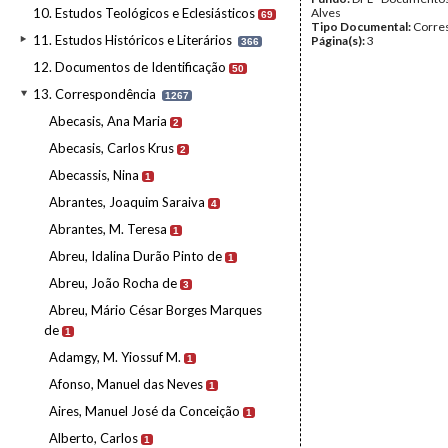
10. Estudos Teológicos e Eclesiásticos
Alves
69
Tipo Documental:
Corre
11. Estudos Históricos e Literários
Página(s):
3
366
12. Documentos de Identificação
50
13. Correspondência
1267
Abecasis, Ana Maria
2
Abecasis, Carlos Krus
2
Abecassis, Nina
1
Abrantes, Joaquim Saraiva
4
Abrantes, M. Teresa
1
Abreu, Idalina Durão Pinto de
1
Abreu, João Rocha de
3
Abreu, Mário César Borges Marques
de
1
Adamgy, M. Yiossuf M.
1
Afonso, Manuel das Neves
1
Aires, Manuel José da Conceição
1
Alberto, Carlos
1