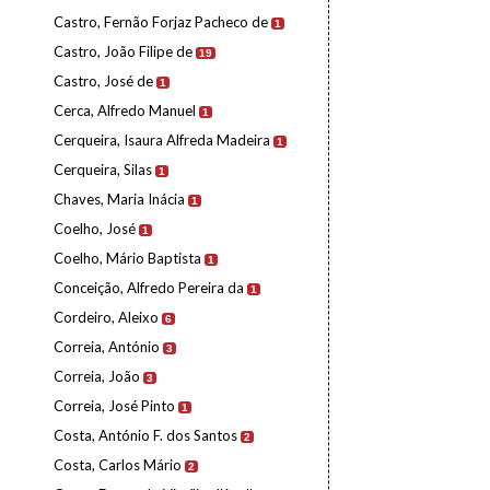
Castro, Fernão Forjaz Pacheco de
1
Castro, João Filipe de
19
Castro, José de
1
Cerca, Alfredo Manuel
1
Cerqueira, Isaura Alfreda Madeira
1
Cerqueira, Silas
1
Chaves, Maria Inácia
1
Coelho, José
1
Coelho, Mário Baptista
1
Conceição, Alfredo Pereira da
1
Cordeiro, Aleixo
6
Correia, António
3
Correia, João
3
Correia, José Pinto
1
Costa, António F. dos Santos
2
Costa, Carlos Mário
2