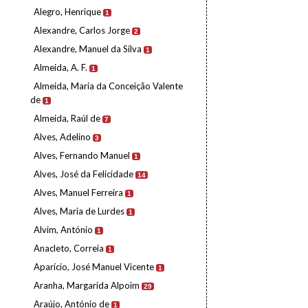
Alegro, Henrique
1
Alexandre, Carlos Jorge
2
Alexandre, Manuel da Silva
1
Almeida, A. F.
1
Almeida, Maria da Conceição Valente
de
1
Almeida, Raúl de
7
Alves, Adelino
3
Alves, Fernando Manuel
1
Alves, José da Felicidade
14
Alves, Manuel Ferreira
1
Alves, Maria de Lurdes
1
Alvim, António
1
Anacleto, Correia
1
Aparício, José Manuel Vicente
1
Aranha, Margarida Alpoim
29
Araújo, António de
1