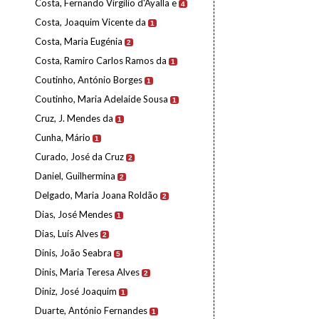
Costa, Fernando Virgílio d'Ayalla e
4
Costa, Joaquim Vicente da
1
Costa, Maria Eugénia
2
Costa, Ramiro Carlos Ramos da
1
Coutinho, António Borges
1
Coutinho, Maria Adelaide Sousa
1
Cruz, J. Mendes da
1
Cunha, Mário
1
Curado, José da Cruz
2
Daniel, Guilhermina
2
Delgado, Maria Joana Roldão
2
Dias, José Mendes
1
Dias, Luís Alves
2
Dinis, João Seabra
5
Dinis, Maria Teresa Alves
2
Diniz, José Joaquim
1
Duarte, António Fernandes
1