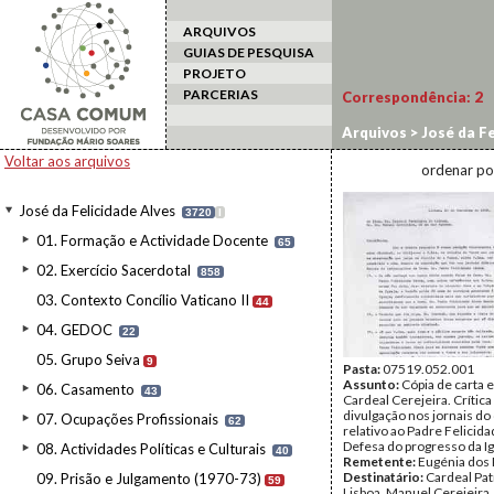
ARQUIVOS
GUIAS DE PESQUISA
PROJETO
PARCERIAS
Correspondência:
2
Arquivos
>
José da Fe
Voltar aos arquivos
ordenar po
José da Felicidade Alves
3720
I
01. Formação e Actividade Docente
65
02. Exercício Sacerdotal
858
03. Contexto Concílio Vaticano II
44
04. GEDOC
22
05. Grupo Seiva
9
Pasta:
07519.052.001
Assunto:
Cópia de carta 
06. Casamento
43
Cardeal Cerejeira. Crítica
divulgação nos jornais do
07. Ocupações Profissionais
62
relativo ao Padre Felicida
Defesa do progresso da Ig
08. Actividades Políticas e Culturais
40
Remetente:
Eugénia dos
Destinatário:
Cardeal Pat
09. Prisão e Julgamento (1970-73)
59
Lisboa, Manuel Cerejeira