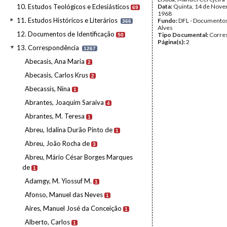
10. Estudos Teológicos e Eclesiásticos
Data:
Quinta, 14 de Nov
69
1968
11. Estudos Históricos e Literários
Fundo:
DFL - Documentos
366
Alves
12. Documentos de Identificação
Tipo Documental:
Corre
50
Página(s):
2
13. Correspondência
1267
Abecasis, Ana Maria
2
Abecasis, Carlos Krus
2
Abecassis, Nina
1
Abrantes, Joaquim Saraiva
4
Abrantes, M. Teresa
1
Abreu, Idalina Durão Pinto de
1
Abreu, João Rocha de
3
Abreu, Mário César Borges Marques
de
1
Adamgy, M. Yiossuf M.
1
Afonso, Manuel das Neves
1
Aires, Manuel José da Conceição
1
Alberto, Carlos
1