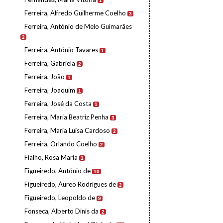
1
Ferreira, Alfredo Guilherme Coelho
3
Ferreira, António de Melo Guimarães
2
Ferreira, António Tavares
1
Ferreira, Gabriela
2
Ferreira, João
1
Ferreira, Joaquim
1
Ferreira, José da Costa
1
Ferreira, Maria Beatriz Penha
3
Ferreira, Maria Luísa Cardoso
2
Ferreira, Orlando Coelho
2
Fialho, Rosa Maria
1
Figueiredo, António de
10
Figueiredo, Áureo Rodrigues de
2
Figueiredo, Leopoldo de
9
Fonseca, Alberto Dinis da
2