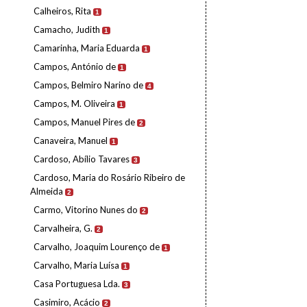
Calheiros, Rita
1
Camacho, Judith
1
Camarinha, Maria Eduarda
1
Campos, António de
1
Campos, Belmiro Narino de
4
Campos, M. Oliveira
1
Campos, Manuel Pires de
2
Canaveira, Manuel
1
Cardoso, Abílio Tavares
3
Cardoso, Maria do Rosário Ribeiro de
Almeida
2
Carmo, Vitorino Nunes do
2
Carvalheira, G.
2
Carvalho, Joaquim Lourenço de
1
Carvalho, Maria Luísa
1
Casa Portuguesa Lda.
3
Casimiro, Acácio
2