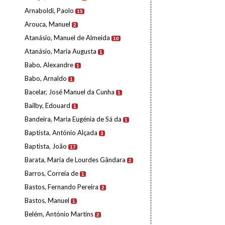
Arnaboldi, Paolo
15
Arouca, Manuel
2
Atanásio, Manuel de Almeida
10
Atanásio, Maria Augusta
1
Babo, Alexandre
1
Babo, Arnaldo
1
Bacelar, José Manuel da Cunha
1
Bailby, Edouard
1
Bandeira, Maria Eugénia de Sá da
1
Baptista, António Alçada
3
Baptista, João
17
Barata, Maria de Lourdes Gândara
2
Barros, Correia de
1
Bastos, Fernando Pereira
2
Bastos, Manuel
1
Belém, António Martins
2