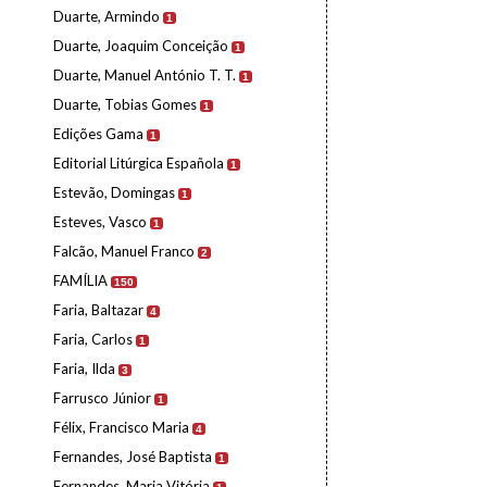
Duarte, Armindo
1
Duarte, Joaquim Conceição
1
Duarte, Manuel António T. T.
1
Duarte, Tobias Gomes
1
Edições Gama
1
Editorial Litúrgica Española
1
Estevão, Domingas
1
Esteves, Vasco
1
Falcão, Manuel Franco
2
FAMÍLIA
150
Faria, Baltazar
4
Faria, Carlos
1
Faria, Ilda
3
Farrusco Júnior
1
Félix, Francisco Maria
4
Fernandes, José Baptista
1
Fernandes, Maria Vitória