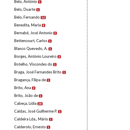
Belo, António
1
Belo, Duarte
1
Belo, Fernando
14
Benedita, Maria
9
Bernabé, José Antonio
2
Bettencourt, Carlos
1
Blanco Quevedo, A.
1
Borges, António Loureiro
3
Botelho, Viscondes do
1
Braga, José Fernandes Brito
1
Bragança, Filipa de
1
Brito, Ana
2
Brito, João de
1
Cabeça, Lídia
28
Caldas, José Guilherme P.
1
Caldeira Lda., Mário
1
Calderolo, Ernesto
1