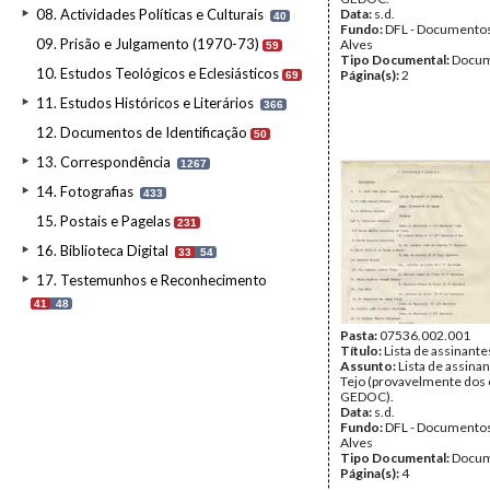
08. Actividades Políticas e Culturais
Data:
s.d.
40
Fundo:
DFL - Documentos
09. Prisão e Julgamento (1970-73)
Alves
59
Tipo Documental:
Docum
10. Estudos Teológicos e Eclesiásticos
Página(s):
2
69
11. Estudos Históricos e Literários
366
12. Documentos de Identificação
50
13. Correspondência
1267
14. Fotografias
433
15. Postais e Pagelas
231
16. Biblioteca Digital
33
54
17. Testemunhos e Reconhecimento
41
48
Pasta:
07536.002.001
Título:
Lista de assinante
Assunto:
Lista de assinan
Tejo (provavelmente dos
GEDOC).
Data:
s.d.
Fundo:
DFL - Documentos
Alves
Tipo Documental:
Docum
Página(s):
4