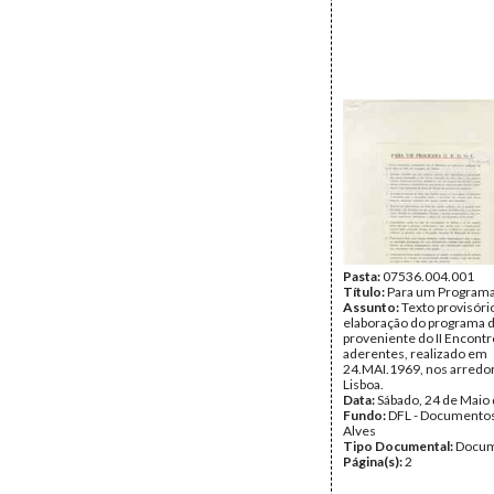
Pasta:
07536.004.001
Título:
Para um Progra
Assunto:
Texto provisóri
elaboração do programa
proveniente do II Encontr
aderentes, realizado em
24.MAI.1969, nos arredo
Lisboa.
Data:
Sábado, 24 de Maio
Fundo:
DFL - Documentos
Alves
Tipo Documental:
Docum
Página(s):
2