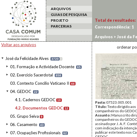
ARQUIVOS
GUIAS DE PESQUISA
Total de resultados:
PROJETO
PARCERIAS
Correspondência:
1
Arquivos
>
José da Fe
Voltar aos arquivos
ordenar po
José da Felicidade Alves
3720
I
01. Formação e Actividade Docente
65
02. Exercício Sacerdotal
858
03. Contexto Concílio Vaticano II
44
04. GEDOC
22
4.1. Cadernos GEDOC
10
Pasta:
07523.005.001
Título:
Texto dirigido aos
4.2. Documentos GEDOC
12
companheiros do GEDO
Assunto:
Manuscrito diri
05. Grupo Seiva
9
companheiros do GEDOC
assinado por J. A. F. Cont
06. Casamento
43
com indicação da intençã
publicar este texto nos C
07. Ocupações Profissionais
62
GEDOC.