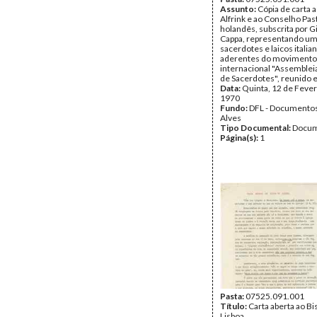
Assunto:
Cópia de carta 
Alfrink e ao Conselho Pas
holandês, subscrita por 
Cappa, representando um
sacerdotes e laicos italia
aderentes do movimento
internacional "Assemblei
de Sacerdotes", reunido 
Data:
Quinta, 12 de Fever
1970
Fundo:
DFL - Documentos
Alves
Tipo Documental:
Docum
Página(s):
1
Pasta:
07525.091.001
Título:
Carta aberta ao Bi
Lisboa