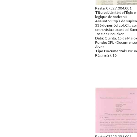
Pasta:
07527.004.001
Título:
L'Unité de l'Église
logique de Vatican II
Assunto:
Cópia de suplem
336 do periódico I.C.I., c
entrevista ao cardeal Su
José de Broucker.
Data:
Quinta, 15 de Maio
Fundo:
DFL - Documentos
Alves
Tipo Documental:
Docum
Página(s):
16
Pasta:
07525.051.001