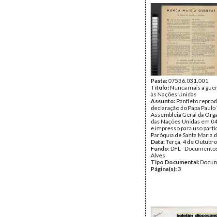
Pasta:
07536.031.001
Título:
Nunca mais a guer
às Nações Unidas
Assunto:
Panfleto repro
declaração do Papa Paulo 
Assembleia Geral da Org
das Nações Unidas em 0
e impresso para uso partic
Paróquia de Santa Maria 
Data:
Terça, 4 de Outubr
Fundo:
DFL - Documentos
Alves
Tipo Documental:
Docum
Página(s):
3