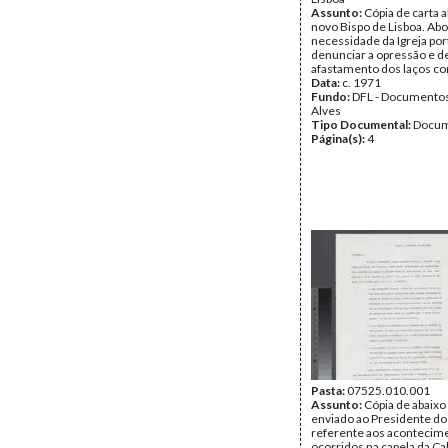
Assunto:
Cópia de carta a
novo Bispo de Lisboa. Ab
necessidade da Igreja po
denunciar a opressão e 
afastamento dos laços co
Data:
c. 1971
Fundo:
DFL - Documentos
Alves
Tipo Documental:
Docum
Página(s):
4
Pasta:
07525.010.001
Assunto:
Cópia de abaixo
enviado ao Presidente d
referente aos acontecim
ocorridos na capela da C