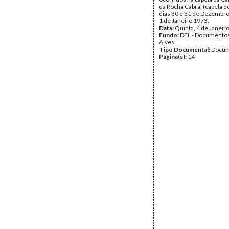
da Rocha Cabral (capela d
dias 30 e 31 de Dezembro
1 de Janeiro 1973.
Data:
Quinta, 4 de Janeir
Fundo:
DFL - Documentos
Alves
Tipo Documental:
Docum
Página(s):
14