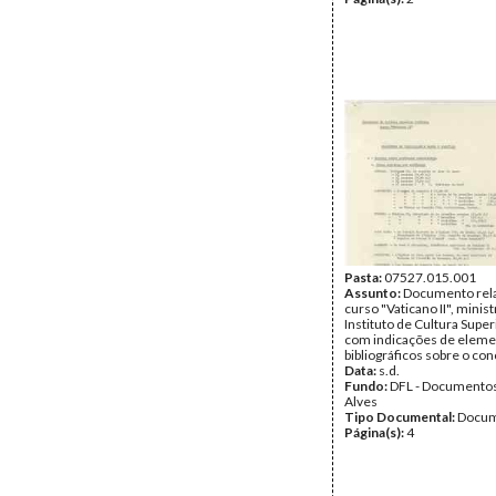
Pasta:
07527.015.001
Assunto:
Documento rela
curso "Vaticano II", minis
Instituto de Cultura Super
com indicações de elem
bibliográficos sobre o conc
Data:
s.d.
Fundo:
DFL - Documentos
Alves
Tipo Documental:
Docum
Página(s):
4