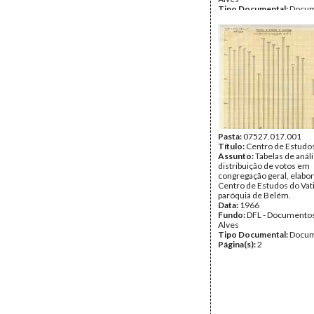
Tipo Documental:
Docum
Página(s):
27
Pasta:
07527.017.001
Título:
Centro de Estudos 
Assunto:
Tabelas de anál
distribuição de votos em
congregação geral, elabo
Centro de Estudos do Vati
paróquia de Belém.
Data:
1966
Fundo:
DFL - Documentos
Alves
Tipo Documental:
Docum
Página(s):
2