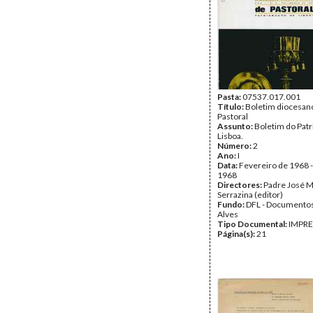
Pasta:
07537.017.001
Título:
Boletim diocesan
Pastoral
Assunto:
Boletim do Patr
Lisboa.
Número:
2
Ano:
I
Data:
Fevereiro de 1968 
1968
Directores:
Padre José 
Serrazina (editor)
Fundo:
DFL - Documentos
Alves
Tipo Documental:
IMPR
Página(s):
21