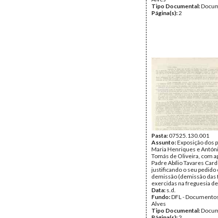
Tipo Documental:
Docum
Página(s):
2
Pasta:
07525.130.001
Assunto:
Exposição dos 
Maria Henriques e Antón
Tomás de Oliveira, com a
Padre Abílio Tavares Car
justificando o seu pedido
demissão (demissão das
exercidas na freguesia de
Data:
s.d.
Fundo:
DFL - Documentos
Alves
Tipo Documental:
Docum
Página(s):
2