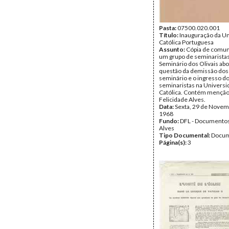
Pasta:
07500.020.001
Título:
Inauguração da U
Católica Portuguesa
Assunto:
Cópia de comun
um grupo de seminarista
Seminário dos Olivais ab
questão da demissão dos
seminário e o ingresso d
seminaristas na Univers
Católica. Contém menção
Felicidade Alves.
Data:
Sexta, 29 de Novem
1968
Fundo:
DFL - Documentos
Alves
Tipo Documental:
Docum
Página(s):
3