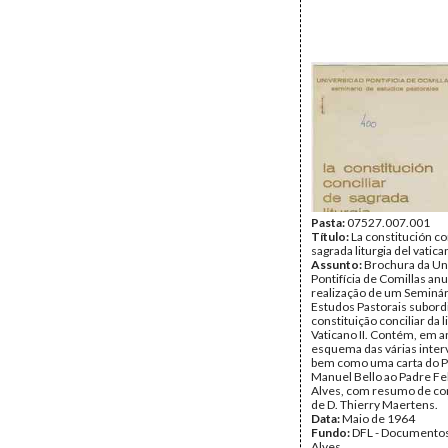
Pasta:
07527.007.001
Título:
La constitución co
sagrada liturgia del vati
Assunto:
Brochura da Un
Pontifícia de Comillas an
realização de um Seminár
Estudos Pastorais subord
constituição conciliar da l
Vaticano II. Contém, em a
esquema das várias inte
bem como uma carta do 
Manuel Bello ao Padre Fe
Alves, com resumo de co
de D. Thierry Maertens.
Data:
Maio de 1964
Fundo:
DFL - Documentos
Alves