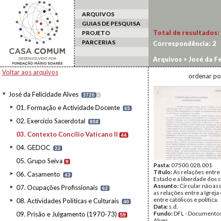
ARQUIVOS
GUIAS DE PESQUISA
Total de resultados:
PROJETO
PARCERIAS
Correspondência:
2
Arquivos
>
José da Fe
Voltar aos arquivos
ordenar po
José da Felicidade Alves
3720
I
01. Formação e Actividade Docente
65
02. Exercício Sacerdotal
858
03. Contexto Concílio Vaticano II
44
04. GEDOC
22
05. Grupo Seiva
9
Pasta:
07500.028.001
Título:
As relações entre a
06. Casamento
43
Estado e a liberdade dos c
Assunto:
Circular não as
07. Ocupações Profissionais
62
as relações entre a Igreja
entre católicos e política.
08. Actividades Políticas e Culturais
40
Data:
s.d.
Fundo:
DFL - Documentos
09. Prisão e Julgamento (1970-73)
59
Alves