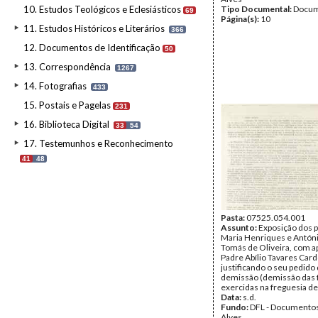
10. Estudos Teológicos e Eclesiásticos
Tipo Documental:
Docum
69
Página(s):
10
11. Estudos Históricos e Literários
366
12. Documentos de Identificação
50
13. Correspondência
1267
14. Fotografias
433
15. Postais e Pagelas
231
16. Biblioteca Digital
33
54
17. Testemunhos e Reconhecimento
41
48
Pasta:
07525.054.001
Assunto:
Exposição dos 
Maria Henriques e Antón
Tomás de Oliveira, com a
Padre Abílio Tavares Car
justificando o seu pedido
demissão (demissão das
exercidas na freguesia de
Data:
s.d.
Fundo:
DFL - Documentos
Alves