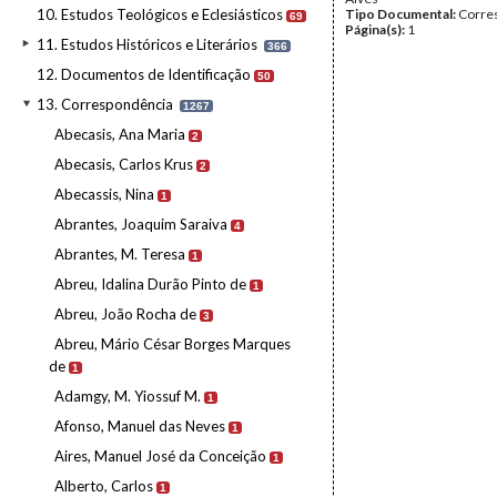
10. Estudos Teológicos e Eclesiásticos
Tipo Documental:
Corre
69
Página(s):
1
11. Estudos Históricos e Literários
366
12. Documentos de Identificação
50
13. Correspondência
1267
Abecasis, Ana Maria
2
Abecasis, Carlos Krus
2
Abecassis, Nina
1
Abrantes, Joaquim Saraiva
4
Abrantes, M. Teresa
1
Abreu, Idalina Durão Pinto de
1
Abreu, João Rocha de
3
Abreu, Mário César Borges Marques
de
1
Adamgy, M. Yiossuf M.
1
Afonso, Manuel das Neves
1
Aires, Manuel José da Conceição
1
Alberto, Carlos
1