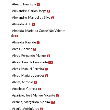
Alegro, Henrique
1
Alexandre, Carlos Jorge
2
Alexandre, Manuel da Silva
1
Almeida, A. F.
1
Almeida, Maria da Conceição Valente
de
1
Almeida, Raúl de
7
Alves, Adelino
3
Alves, Fernando Manuel
1
Alves, José da Felicidade
14
Alves, Manuel Ferreira
1
Alves, Maria de Lurdes
1
Alvim, António
1
Anacleto, Correia
1
Aparício, José Manuel Vicente
1
Aranha, Margarida Alpoim
29
Araújo, António de
1