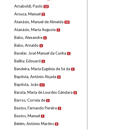
Arnaboldi, Paolo
15
Arouca, Manuel
2
Atanásio, Manuel de Almeida
10
Atanásio, Maria Augusta
1
Babo, Alexandre
1
Babo, Arnaldo
1
Bacelar, José Manuel da Cunha
1
Bailby, Edouard
1
Bandeira, Maria Eugénia de Sá da
1
Baptista, António Alçada
3
Baptista, João
17
Barata, Maria de Lourdes Gândara
2
Barros, Correia de
1
Bastos, Fernando Pereira
2
Bastos, Manuel
1
Belém, António Martins
2