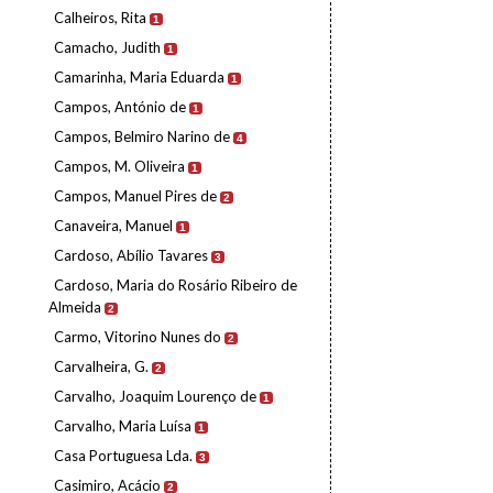
Calheiros, Rita
1
Camacho, Judith
1
Camarinha, Maria Eduarda
1
Campos, António de
1
Campos, Belmiro Narino de
4
Campos, M. Oliveira
1
Campos, Manuel Pires de
2
Canaveira, Manuel
1
Cardoso, Abílio Tavares
3
Cardoso, Maria do Rosário Ribeiro de
Almeida
2
Carmo, Vitorino Nunes do
2
Carvalheira, G.
2
Carvalho, Joaquim Lourenço de
1
Carvalho, Maria Luísa
1
Casa Portuguesa Lda.
3
Casimiro, Acácio
2