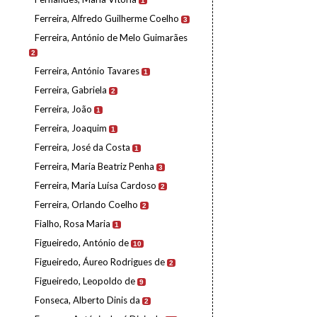
1
Ferreira, Alfredo Guilherme Coelho
3
Ferreira, António de Melo Guimarães
2
Ferreira, António Tavares
1
Ferreira, Gabriela
2
Ferreira, João
1
Ferreira, Joaquim
1
Ferreira, José da Costa
1
Ferreira, Maria Beatriz Penha
3
Ferreira, Maria Luísa Cardoso
2
Ferreira, Orlando Coelho
2
Fialho, Rosa Maria
1
Figueiredo, António de
10
Figueiredo, Áureo Rodrigues de
2
Figueiredo, Leopoldo de
9
Fonseca, Alberto Dinis da
2