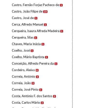
Castro, Fernão Forjaz Pacheco de
1
Castro, João Filipe de
19
Castro, José de
1
Cerca, Alfredo Manuel
1
Cerqueira, Isaura Alfreda Madeira
1
Cerqueira, Silas
1
Chaves, Maria Inácia
1
Coelho, José
1
Coelho, Mário Baptista
1
Conceição, Alfredo Pereira da
1
Cordeiro, Aleixo
6
Correia, António
3
Correia, João
3
Correia, José Pinto
1
Costa, António F. dos Santos
2
Costa, Carlos Mário
2