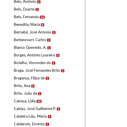
Belo, António
1
Belo, Duarte
1
Belo, Fernando
14
Benedita, Maria
9
Bernabé, José Antonio
2
Bettencourt, Carlos
1
Blanco Quevedo, A.
1
Borges, António Loureiro
3
Botelho, Viscondes do
1
Braga, José Fernandes Brito
1
Bragança, Filipa de
1
Brito, Ana
2
Brito, João de
1
Cabeça, Lídia
28
Caldas, José Guilherme P.
1
Caldeira Lda., Mário
1
Calderolo, Ernesto
1