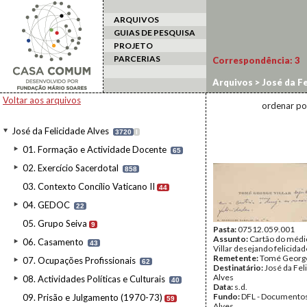
ARQUIVOS
GUIAS DE PESQUISA
PROJETO
PARCERIAS
Correspondência:
3
Arquivos
>
José da Fe
Voltar aos arquivos
ordenar po
José da Felicidade Alves
3720
I
01. Formação e Actividade Docente
65
02. Exercício Sacerdotal
858
03. Contexto Concílio Vaticano II
44
04. GEDOC
22
05. Grupo Seiva
9
Pasta:
07512.059.001
Assunto:
Cartão do méd
06. Casamento
43
Villar desejando felicidad
Remetente:
Tomé George
07. Ocupações Profissionais
62
Destinatário:
José da Fel
Alves
08. Actividades Políticas e Culturais
40
Data:
s.d.
Fundo:
DFL - Documentos
09. Prisão e Julgamento (1970-73)
59
Alves