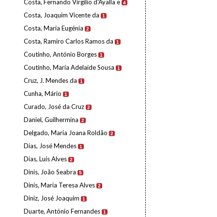
Costa, Fernando Virgílio d'Ayalla e
4
Costa, Joaquim Vicente da
1
Costa, Maria Eugénia
2
Costa, Ramiro Carlos Ramos da
1
Coutinho, António Borges
1
Coutinho, Maria Adelaide Sousa
1
Cruz, J. Mendes da
1
Cunha, Mário
1
Curado, José da Cruz
2
Daniel, Guilhermina
2
Delgado, Maria Joana Roldão
2
Dias, José Mendes
1
Dias, Luís Alves
2
Dinis, João Seabra
5
Dinis, Maria Teresa Alves
2
Diniz, José Joaquim
1
Duarte, António Fernandes
1