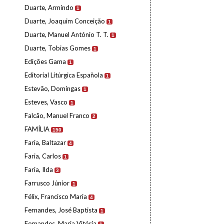
Duarte, Armindo
1
Duarte, Joaquim Conceição
1
Duarte, Manuel António T. T.
1
Duarte, Tobias Gomes
1
Edições Gama
1
Editorial Litúrgica Española
1
Estevão, Domingas
1
Esteves, Vasco
1
Falcão, Manuel Franco
2
FAMÍLIA
150
Faria, Baltazar
4
Faria, Carlos
1
Faria, Ilda
3
Farrusco Júnior
1
Félix, Francisco Maria
4
Fernandes, José Baptista
1
Fernandes, Maria Vitória