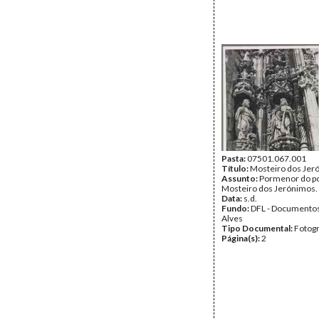
Pasta:
07501.067.001
Título:
Mosteiro dos Jer
Assunto:
Pormenor do por
Mosteiro dos Jerónimos.
Data:
s.d.
Fundo:
DFL - Documentos
Alves
Tipo Documental:
Fotogr
Página(s):
2