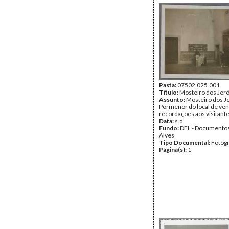
Pasta:
07502.025.001
Título:
Mosteiro dos Jer
Assunto:
Mosteiro dos J
Pormenor do local de ve
recordações aos visitante
Data:
s.d.
Fundo:
DFL - Documentos
Alves
Tipo Documental:
Fotogr
Página(s):
1