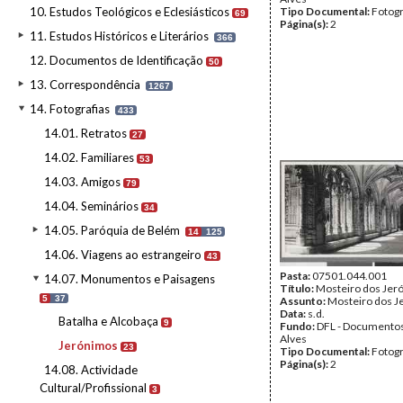
10. Estudos Teológicos e Eclesiásticos
Tipo Documental:
Fotogr
69
Página(s):
2
11. Estudos Históricos e Literários
366
12. Documentos de Identificação
50
13. Correspondência
1267
14. Fotografias
433
14.01. Retratos
27
14.02. Familiares
53
14.03. Amigos
79
14.04. Seminários
34
14.05. Paróquia de Belém
14
125
14.06. Viagens ao estrangeiro
43
Pasta:
07501.044.001
14.07. Monumentos e Paisagens
Título:
Mosteiro dos Jer
5
37
Assunto:
Mosteiro dos J
Data:
s.d.
Batalha e Alcobaça
9
Fundo:
DFL - Documentos
Alves
Jerónimos
23
Tipo Documental:
Fotogr
Página(s):
2
14.08. Actividade
Cultural/Profissional
3