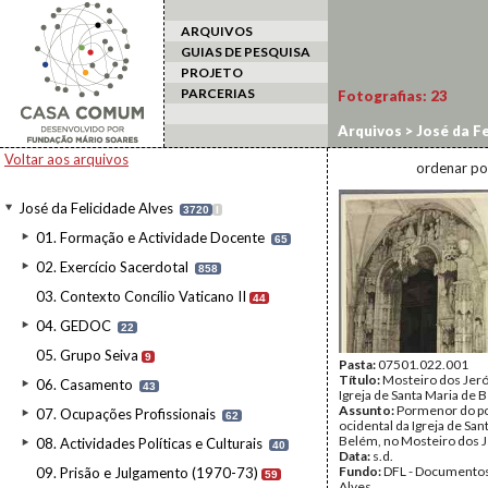
ARQUIVOS
GUIAS DE PESQUISA
PROJETO
PARCERIAS
Fotografias:
23
Arquivos
>
José da Fe
Voltar aos arquivos
ordenar po
José da Felicidade Alves
3720
I
01. Formação e Actividade Docente
65
02. Exercício Sacerdotal
858
03. Contexto Concílio Vaticano II
44
04. GEDOC
22
05. Grupo Seiva
9
Pasta:
07501.022.001
Título:
Mosteiro dos Jer
06. Casamento
43
Igreja de Santa Maria de 
Assunto:
Pormenor do po
07. Ocupações Profissionais
62
ocidental da Igreja de San
Belém, no Mosteiro dos 
08. Actividades Políticas e Culturais
40
Data:
s.d.
Fundo:
DFL - Documentos
09. Prisão e Julgamento (1970-73)
59
Alves