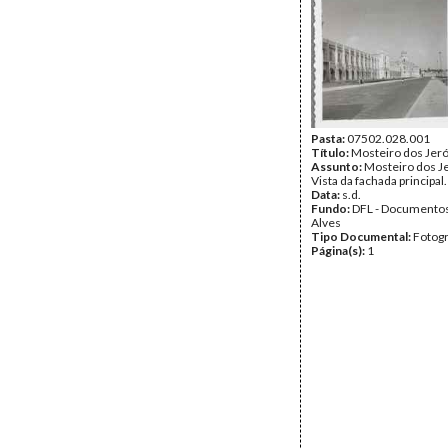
Pasta:
07502.028.001
Título:
Mosteiro dos Jer
Assunto:
Mosteiro dos J
Vista da fachada principal.
Data:
s.d.
Fundo:
DFL - Documentos
Alves
Tipo Documental:
Fotogr
Página(s):
1