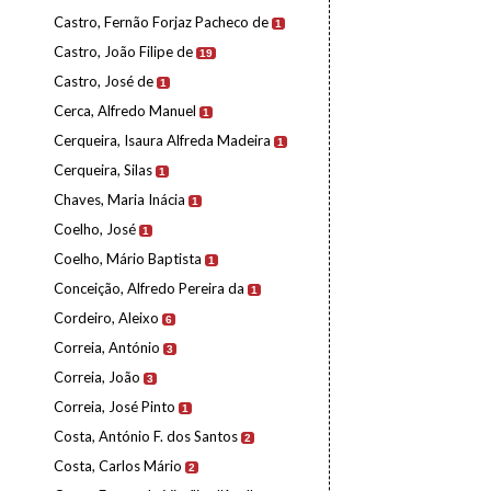
Castro, Fernão Forjaz Pacheco de
1
Castro, João Filipe de
19
Castro, José de
1
Cerca, Alfredo Manuel
1
Cerqueira, Isaura Alfreda Madeira
1
Cerqueira, Silas
1
Chaves, Maria Inácia
1
Coelho, José
1
Coelho, Mário Baptista
1
Conceição, Alfredo Pereira da
1
Cordeiro, Aleixo
6
Correia, António
3
Correia, João
3
Correia, José Pinto
1
Costa, António F. dos Santos
2
Costa, Carlos Mário
2