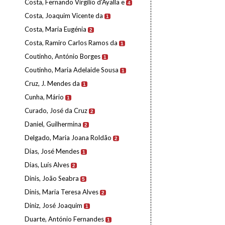
Costa, Fernando Virgílio d'Ayalla e
4
Costa, Joaquim Vicente da
1
Costa, Maria Eugénia
2
Costa, Ramiro Carlos Ramos da
1
Coutinho, António Borges
1
Coutinho, Maria Adelaide Sousa
1
Cruz, J. Mendes da
1
Cunha, Mário
1
Curado, José da Cruz
2
Daniel, Guilhermina
2
Delgado, Maria Joana Roldão
2
Dias, José Mendes
1
Dias, Luís Alves
2
Dinis, João Seabra
5
Dinis, Maria Teresa Alves
2
Diniz, José Joaquim
1
Duarte, António Fernandes
1