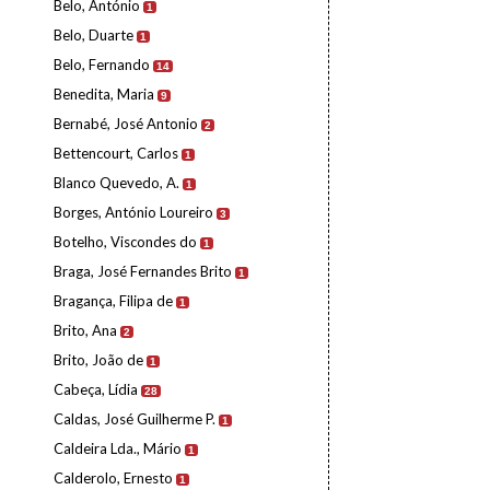
Belo, António
1
Belo, Duarte
1
Belo, Fernando
14
Benedita, Maria
9
Bernabé, José Antonio
2
Bettencourt, Carlos
1
Blanco Quevedo, A.
1
Borges, António Loureiro
3
Botelho, Viscondes do
1
Braga, José Fernandes Brito
1
Bragança, Filipa de
1
Brito, Ana
2
Brito, João de
1
Cabeça, Lídia
28
Caldas, José Guilherme P.
1
Caldeira Lda., Mário
1
Calderolo, Ernesto
1