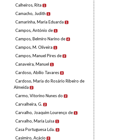
Calheiros, Rita
1
Camacho, Judith
1
Camarinha, Maria Eduarda
1
Campos, António de
1
Campos, Belmiro Narino de
4
Campos, M. Oliveira
1
Campos, Manuel Pires de
2
Canaveira, Manuel
1
Cardoso, Abílio Tavares
3
Cardoso, Maria do Rosário Ribeiro de
Almeida
2
Carmo, Vitorino Nunes do
2
Carvalheira, G.
2
Carvalho, Joaquim Lourenço de
1
Carvalho, Maria Luísa
1
Casa Portuguesa Lda.
3
Casimiro, Acácio
2