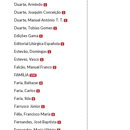
Duarte, Armindo
1
Duarte, Joaquim Conceição
1
Duarte, Manuel António T. T.
1
Duarte, Tobias Gomes
1
Edições Gama
1
Editorial Litúrgica Española
1
Estevão, Domingas
1
Esteves, Vasco
1
Falcão, Manuel Franco
2
FAMÍLIA
150
Faria, Baltazar
4
Faria, Carlos
1
Faria, Ilda
3
Farrusco Júnior
1
Félix, Francisco Maria
4
Fernandes, José Baptista
1
Fernandes, Maria Vitória