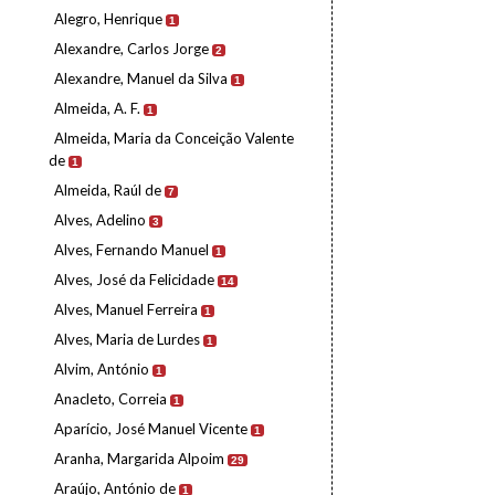
Alegro, Henrique
1
Alexandre, Carlos Jorge
2
Alexandre, Manuel da Silva
1
Almeida, A. F.
1
Almeida, Maria da Conceição Valente
de
1
Almeida, Raúl de
7
Alves, Adelino
3
Alves, Fernando Manuel
1
Alves, José da Felicidade
14
Alves, Manuel Ferreira
1
Alves, Maria de Lurdes
1
Alvim, António
1
Anacleto, Correia
1
Aparício, José Manuel Vicente
1
Aranha, Margarida Alpoim
29
Araújo, António de
1