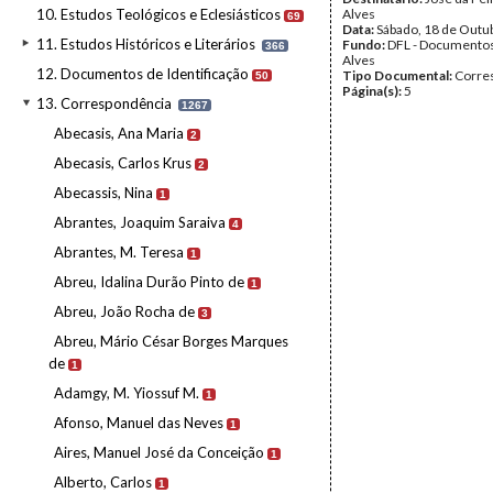
10. Estudos Teológicos e Eclesiásticos
Alves
69
Data:
Sábado, 18 de Outu
11. Estudos Históricos e Literários
Fundo:
DFL - Documentos
366
Alves
12. Documentos de Identificação
Tipo Documental:
Corre
50
Página(s):
5
13. Correspondência
1267
Abecasis, Ana Maria
2
Abecasis, Carlos Krus
2
Abecassis, Nina
1
Abrantes, Joaquim Saraiva
4
Abrantes, M. Teresa
1
Abreu, Idalina Durão Pinto de
1
Abreu, João Rocha de
3
Abreu, Mário César Borges Marques
de
1
Adamgy, M. Yiossuf M.
1
Afonso, Manuel das Neves
1
Aires, Manuel José da Conceição
1
Alberto, Carlos
1