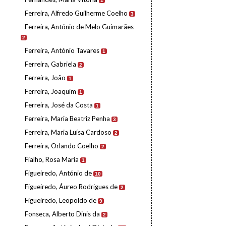
1
Ferreira, Alfredo Guilherme Coelho
3
Ferreira, António de Melo Guimarães
2
Ferreira, António Tavares
1
Ferreira, Gabriela
2
Ferreira, João
1
Ferreira, Joaquim
1
Ferreira, José da Costa
1
Ferreira, Maria Beatriz Penha
3
Ferreira, Maria Luísa Cardoso
2
Ferreira, Orlando Coelho
2
Fialho, Rosa Maria
1
Figueiredo, António de
10
Figueiredo, Áureo Rodrigues de
2
Figueiredo, Leopoldo de
9
Fonseca, Alberto Dinis da
2