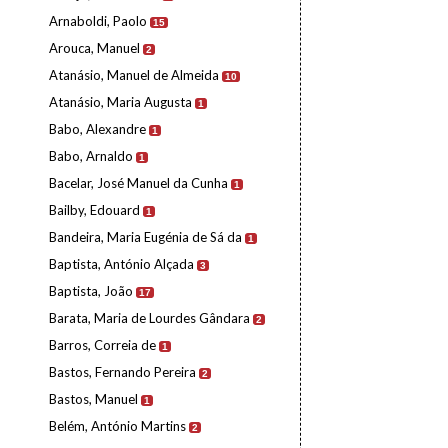
Arnaboldi, Paolo
15
Arouca, Manuel
2
Atanásio, Manuel de Almeida
10
Atanásio, Maria Augusta
1
Babo, Alexandre
1
Babo, Arnaldo
1
Bacelar, José Manuel da Cunha
1
Bailby, Edouard
1
Bandeira, Maria Eugénia de Sá da
1
Baptista, António Alçada
3
Baptista, João
17
Barata, Maria de Lourdes Gândara
2
Barros, Correia de
1
Bastos, Fernando Pereira
2
Bastos, Manuel
1
Belém, António Martins
2