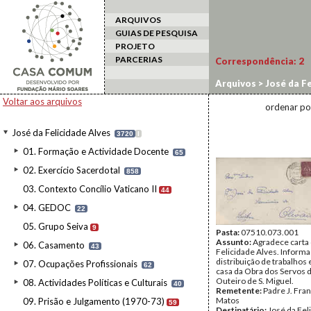
ARQUIVOS
GUIAS DE PESQUISA
PROJETO
PARCERIAS
Correspondência:
2
Arquivos
>
José da Fe
Voltar aos arquivos
ordenar po
José da Felicidade Alves
3720
I
01. Formação e Actividade Docente
65
02. Exercício Sacerdotal
858
03. Contexto Concílio Vaticano II
44
04. GEDOC
22
05. Grupo Seiva
9
Pasta:
07510.073.001
Assunto:
Agradece carta
06. Casamento
43
Felicidade Alves. Informa
distribuição de trabalhos 
07. Ocupações Profissionais
62
casa da Obra dos Servos 
Outeiro de S. Miguel.
08. Actividades Políticas e Culturais
40
Remetente:
Padre J. Fra
Matos
09. Prisão e Julgamento (1970-73)
59
Destinatário:
José da Fel