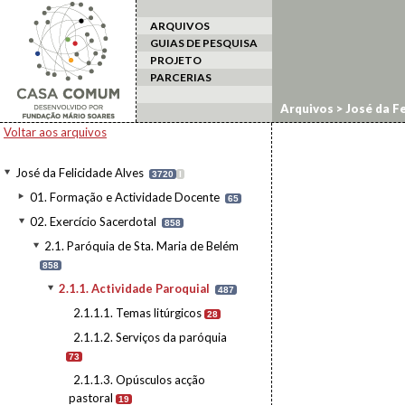
ARQUIVOS
GUIAS DE PESQUISA
PROJETO
PARCERIAS
Arquivos
>
José da Fe
2.1.1. Actividade Par
Voltar aos arquivos
José da Felicidade Alves
3720
I
01. Formação e Actividade Docente
65
02. Exercício Sacerdotal
858
2.1. Paróquia de Sta. Maria de Belém
858
2.1.1. Actividade Paroquial
487
2.1.1.1. Temas litúrgicos
28
2.1.1.2. Serviços da paróquia
73
2.1.1.3. Opúsculos acção
pastoral
19