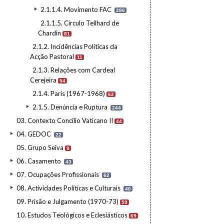
2.1.1.4. Movimento FAC
286
2.1.1.5. Círculo Teilhard de
Chardin
81
2.1.2. Incidências Políticas da
Acção Pastoral
11
2.1.3. Relações com Cardeal
Cerejeira
54
2.1.4. Paris (1967-1968)
62
2.1.5. Denúncia e Ruptura
244
03. Contexto Concílio Vaticano II
44
04. GEDOC
22
05. Grupo Seiva
9
06. Casamento
43
07. Ocupações Profissionais
62
08. Actividades Políticas e Culturais
40
09. Prisão e Julgamento (1970-73)
59
10. Estudos Teológicos e Eclesiásticos
69