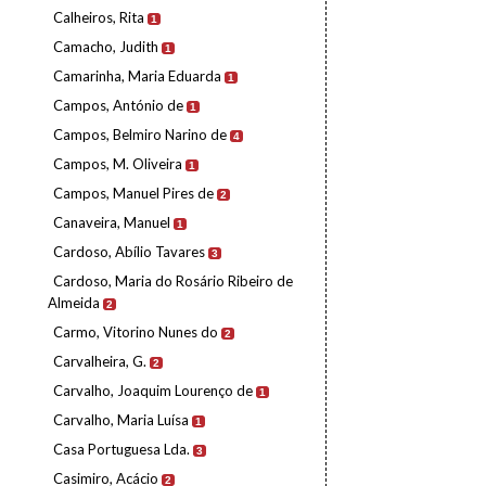
Calheiros, Rita
1
Camacho, Judith
1
Camarinha, Maria Eduarda
1
Campos, António de
1
Campos, Belmiro Narino de
4
Campos, M. Oliveira
1
Campos, Manuel Pires de
2
Canaveira, Manuel
1
Cardoso, Abílio Tavares
3
Cardoso, Maria do Rosário Ribeiro de
Almeida
2
Carmo, Vitorino Nunes do
2
Carvalheira, G.
2
Carvalho, Joaquim Lourenço de
1
Carvalho, Maria Luísa
1
Casa Portuguesa Lda.
3
Casimiro, Acácio
2