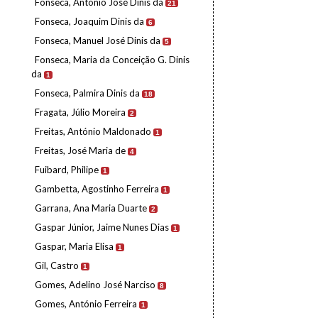
Fonseca, António José Dinis da
21
Fonseca, Joaquim Dinis da
6
Fonseca, Manuel José Dinis da
5
Fonseca, Maria da Conceição G. Dinis
da
1
Fonseca, Palmira Dinis da
18
Fragata, Júlio Moreira
2
Freitas, António Maldonado
1
Freitas, José Maria de
4
Fuibard, Philipe
1
Gambetta, Agostinho Ferreira
1
Garrana, Ana Maria Duarte
2
Gaspar Júnior, Jaime Nunes Dias
1
Gaspar, Maria Elisa
1
Gil, Castro
1
Gomes, Adelino José Narciso
8
Gomes, António Ferreira
1