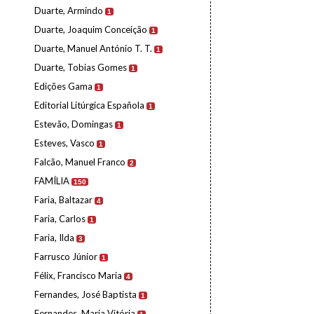
Duarte, Armindo
1
Duarte, Joaquim Conceição
1
Duarte, Manuel António T. T.
1
Duarte, Tobias Gomes
1
Edições Gama
1
Editorial Litúrgica Española
1
Estevão, Domingas
1
Esteves, Vasco
1
Falcão, Manuel Franco
2
FAMÍLIA
150
Faria, Baltazar
4
Faria, Carlos
1
Faria, Ilda
3
Farrusco Júnior
1
Félix, Francisco Maria
4
Fernandes, José Baptista
1
Fernandes, Maria Vitória