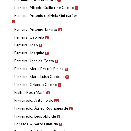
1
Ferreira, Alfredo Guilherme Coelho
3
Ferreira, António de Melo Guimarães
2
Ferreira, António Tavares
1
Ferreira, Gabriela
2
Ferreira, João
1
Ferreira, Joaquim
1
Ferreira, José da Costa
1
Ferreira, Maria Beatriz Penha
3
Ferreira, Maria Luísa Cardoso
2
Ferreira, Orlando Coelho
2
Fialho, Rosa Maria
1
Figueiredo, António de
10
Figueiredo, Áureo Rodrigues de
2
Figueiredo, Leopoldo de
9
Fonseca, Alberto Dinis da
2