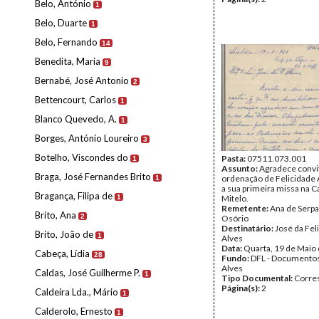
Belo, António
1
Belo, Duarte
1
Belo, Fernando
14
Benedita, Maria
9
Bernabé, José Antonio
2
Bettencourt, Carlos
1
Blanco Quevedo, A.
1
Borges, António Loureiro
3
Botelho, Viscondes do
Pasta:
07511.073.001
1
Assunto:
Agradece convit
Braga, José Fernandes Brito
ordenação de Felicidade 
1
a sua primeira missa na C
Bragança, Filipa de
1
Mitelo.
Remetente:
Ana de Serpa
Brito, Ana
2
Osório
Destinatário:
José da Fel
Brito, João de
1
Alves
Data:
Quarta, 19 de Maio
Cabeça, Lídia
28
Fundo:
DFL - Documentos
Alves
Caldas, José Guilherme P.
1
Tipo Documental:
Corre
Página(s):
2
Caldeira Lda., Mário
1
Calderolo, Ernesto
1