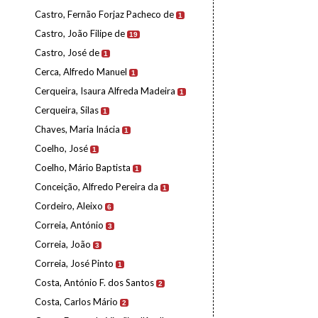
Castro, Fernão Forjaz Pacheco de
1
Castro, João Filipe de
19
Castro, José de
1
Cerca, Alfredo Manuel
1
Cerqueira, Isaura Alfreda Madeira
1
Cerqueira, Silas
1
Chaves, Maria Inácia
1
Coelho, José
1
Coelho, Mário Baptista
1
Conceição, Alfredo Pereira da
1
Cordeiro, Aleixo
6
Correia, António
3
Correia, João
3
Correia, José Pinto
1
Costa, António F. dos Santos
2
Costa, Carlos Mário
2