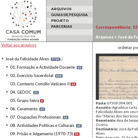
ARQUIVOS
GUIAS DE PESQUISA
PROJETO
PARCERIAS
Correspondência:
13
Arquivos
>
José da Fe
Voltar aos arquivos
ordenar po
José da Felicidade Alves
3720
I
01. Formação e Actividade Docente
65
02. Exercício Sacerdotal
858
03. Contexto Concílio Vaticano II
44
04. GEDOC
22
05. Grupo Seiva
9
Pasta:
07509.094.001
Assunto:
Agradece carta
06. Casamento
43
Felicidade Alves em seu
das "Marias dos Sacrários
07. Ocupações Profissionais
62
Remetente:
Ana de Serpa
Osório
08. Actividades Políticas e Culturais
40
Destinatário:
José da Fel
Alves
09. Prisão e Julgamento (1970-73)
59
Data:
Segunda, 15 de Jul