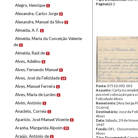
Página(s):
2
Alegro, Henrique
1
Alexandre, Carlos Jorge
2
Alexandre, Manuel da Silva
1
Almeida, A. F.
1
Almeida, Maria da Conceição Valente
de
1
Almeida, Raúl de
7
Alves, Adelino
3
Alves, Fernando Manuel
1
Alves, José da Felicidade
14
Pasta:
07510.092.001
Alves, Manuel Ferreira
1
Assunto:
Carta incomple
Alves, Maria de Lurdes
possível colocação para a
1
Felicidade Alves.
Alvim, António
Remetente:
[Ana Serpa P
1
Osório]
Anacleto, Correia
Destinatário:
José da Fel
1
Alves
Aparício, José Manuel Vicente
Data:
Sábado, 29 de Nov
1
1947
Aranha, Margarida Alpoim
29
Fundo:
DFL - Documentos
Alves
Araújo, António de
1
Tipo Documental:
Corre