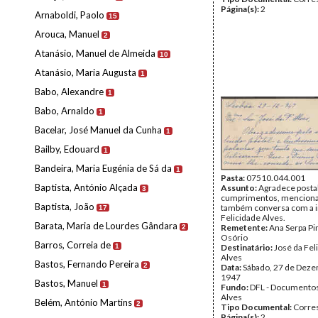
Página(s):
2
Arnaboldi, Paolo
15
Arouca, Manuel
2
Atanásio, Manuel de Almeida
10
Atanásio, Maria Augusta
1
Babo, Alexandre
1
Babo, Arnaldo
1
Bacelar, José Manuel da Cunha
1
Bailby, Edouard
1
Bandeira, Maria Eugénia de Sá da
1
Pasta:
07510.044.001
Baptista, António Alçada
Assunto:
Agradece postal
3
cumprimentos, mencion
Baptista, João
também conversa com a 
17
Felicidade Alves.
Barata, Maria de Lourdes Gândara
Remetente:
Ana Serpa P
2
Osório
Barros, Correia de
1
Destinatário:
José da Fel
Alves
Bastos, Fernando Pereira
2
Data:
Sábado, 27 de Dez
1947
Bastos, Manuel
1
Fundo:
DFL - Documentos
Alves
Belém, António Martins
2
Tipo Documental:
Corre
Página(s):
2