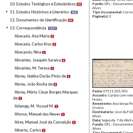
10. Estudos Teológicos e Eclesiásticos
Fundo:
DFL - Documentos
69
Alves
11. Estudos Históricos e Literários
Tipo Documental:
Corre
366
Página(s):
3
12. Documentos de Identificação
50
13. Correspondência
1267
Abecasis, Ana Maria
2
Abecasis, Carlos Krus
2
Abecassis, Nina
1
Abrantes, Joaquim Saraiva
4
Abrantes, M. Teresa
1
Abreu, Idalina Durão Pinto de
1
Abreu, João Rocha de
3
Pasta:
07511.035.001
Abreu, Mário César Borges Marques
Assunto:
Cartão com vot
de
1
festas.
Remetente:
Ana Serpa P
Adamgy, M. Yiossuf M.
1
Osório
Destinatário:
José da Fel
Afonso, Manuel das Neves
1
Alves
Data:
Segunda, 7 de Abril
Aires, Manuel José da Conceição
1
Fundo:
DFL - Documentos
Alves
Alberto, Carlos
1
Tipo Documental:
Corre