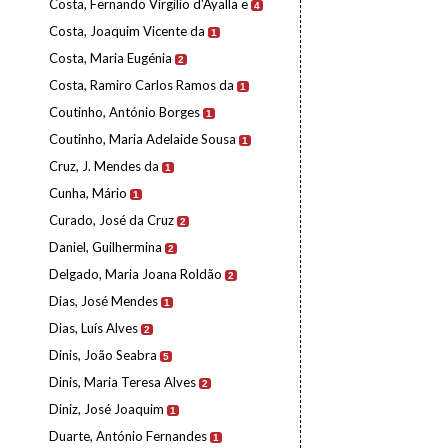
Costa, Fernando Virgílio d'Ayalla e
4
Costa, Joaquim Vicente da
1
Costa, Maria Eugénia
2
Costa, Ramiro Carlos Ramos da
1
Coutinho, António Borges
1
Coutinho, Maria Adelaide Sousa
1
Cruz, J. Mendes da
1
Cunha, Mário
1
Curado, José da Cruz
2
Daniel, Guilhermina
2
Delgado, Maria Joana Roldão
2
Dias, José Mendes
1
Dias, Luís Alves
2
Dinis, João Seabra
5
Dinis, Maria Teresa Alves
2
Diniz, José Joaquim
1
Duarte, António Fernandes
1