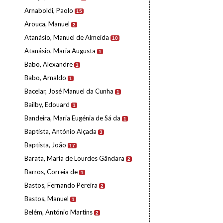
Arnaboldi, Paolo
15
Arouca, Manuel
2
Atanásio, Manuel de Almeida
10
Atanásio, Maria Augusta
1
Babo, Alexandre
1
Babo, Arnaldo
1
Bacelar, José Manuel da Cunha
1
Bailby, Edouard
1
Bandeira, Maria Eugénia de Sá da
1
Baptista, António Alçada
3
Baptista, João
17
Barata, Maria de Lourdes Gândara
2
Barros, Correia de
1
Bastos, Fernando Pereira
2
Bastos, Manuel
1
Belém, António Martins
2