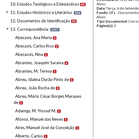
10. Estudos Teológicos e Eclesiásticos
Alves
69
Data:
Terça, 6 de Setemb
11. Estudos Históricos e Literários
Fundo:
DFL - Documentos
366
Alves
12. Documentos de Identificação
Tipo Documental:
Corre
50
Página(s):
2
13. Correspondência
1267
Abecasis, Ana Maria
2
Abecasis, Carlos Krus
2
Abecassis, Nina
1
Abrantes, Joaquim Saraiva
4
Abrantes, M. Teresa
1
Abreu, Idalina Durão Pinto de
1
Abreu, João Rocha de
3
Abreu, Mário César Borges Marques
de
1
Adamgy, M. Yiossuf M.
1
Afonso, Manuel das Neves
1
Aires, Manuel José da Conceição
1
Alberto, Carlos
1