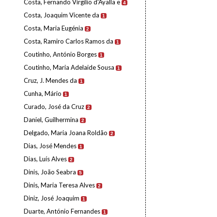
Costa, Fernando Virgílio d'Ayalla e
4
Costa, Joaquim Vicente da
1
Costa, Maria Eugénia
2
Costa, Ramiro Carlos Ramos da
1
Coutinho, António Borges
1
Coutinho, Maria Adelaide Sousa
1
Cruz, J. Mendes da
1
Cunha, Mário
1
Curado, José da Cruz
2
Daniel, Guilhermina
2
Delgado, Maria Joana Roldão
2
Dias, José Mendes
1
Dias, Luís Alves
2
Dinis, João Seabra
5
Dinis, Maria Teresa Alves
2
Diniz, José Joaquim
1
Duarte, António Fernandes
1