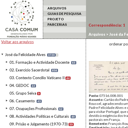
ARQUIVOS
GUIAS DE PESQUISA
PROJETO
PARCERIAS
Correspondência:
1
Arquivos
>
José da Fe
Voltar aos arquivos
ordenar po
José da Felicidade Alves
3720
I
01. Formação e Actividade Docente
65
02. Exercício Sacerdotal
858
03. Contexto Concílio Vaticano II
44
04. GEDOC
22
05. Grupo Seiva
9
Pasta:
07516.008.001
Assunto:
Cartão do Padr
06. Casamento
43
Roussel, agradecendo um
Padre Felicidade Alves e 
07. Ocupações Profissionais
62
para visitar Portugal, que 
devido à exigência dos tr
08. Actividades Políticas e Culturais
40
pastorais em França.
Remetente:
François Rou
09. Prisão e Julgamento (1970-73)
59
Destinatário:
José da Fel