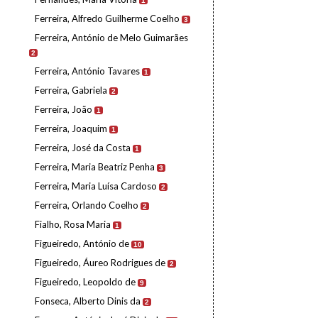
1
Ferreira, Alfredo Guilherme Coelho
3
Ferreira, António de Melo Guimarães
2
Ferreira, António Tavares
1
Ferreira, Gabriela
2
Ferreira, João
1
Ferreira, Joaquim
1
Ferreira, José da Costa
1
Ferreira, Maria Beatriz Penha
3
Ferreira, Maria Luísa Cardoso
2
Ferreira, Orlando Coelho
2
Fialho, Rosa Maria
1
Figueiredo, António de
10
Figueiredo, Áureo Rodrigues de
2
Figueiredo, Leopoldo de
9
Fonseca, Alberto Dinis da
2