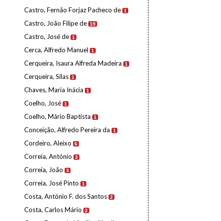
Castro, Fernão Forjaz Pacheco de
1
Castro, João Filipe de
19
Castro, José de
1
Cerca, Alfredo Manuel
1
Cerqueira, Isaura Alfreda Madeira
1
Cerqueira, Silas
1
Chaves, Maria Inácia
1
Coelho, José
1
Coelho, Mário Baptista
1
Conceição, Alfredo Pereira da
1
Cordeiro, Aleixo
6
Correia, António
3
Correia, João
3
Correia, José Pinto
1
Costa, António F. dos Santos
2
Costa, Carlos Mário
2