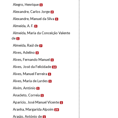
Alegro, Henrique
1
Alexandre, Carlos Jorge
2
Alexandre, Manuel da Silva
1
Almeida, A. F.
1
Almeida, Maria da Conceição Valente
de
1
Almeida, Raúl de
7
Alves, Adelino
3
Alves, Fernando Manuel
1
Alves, José da Felicidade
14
Alves, Manuel Ferreira
1
Alves, Maria de Lurdes
1
Alvim, António
1
Anacleto, Correia
1
Aparício, José Manuel Vicente
1
Aranha, Margarida Alpoim
29
Araújo, António de
1