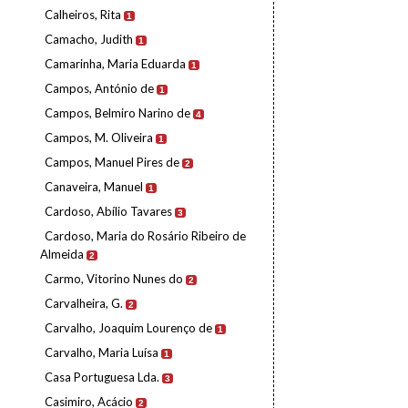
Calheiros, Rita
1
Camacho, Judith
1
Camarinha, Maria Eduarda
1
Campos, António de
1
Campos, Belmiro Narino de
4
Campos, M. Oliveira
1
Campos, Manuel Pires de
2
Canaveira, Manuel
1
Cardoso, Abílio Tavares
3
Cardoso, Maria do Rosário Ribeiro de
Almeida
2
Carmo, Vitorino Nunes do
2
Carvalheira, G.
2
Carvalho, Joaquim Lourenço de
1
Carvalho, Maria Luísa
1
Casa Portuguesa Lda.
3
Casimiro, Acácio
2