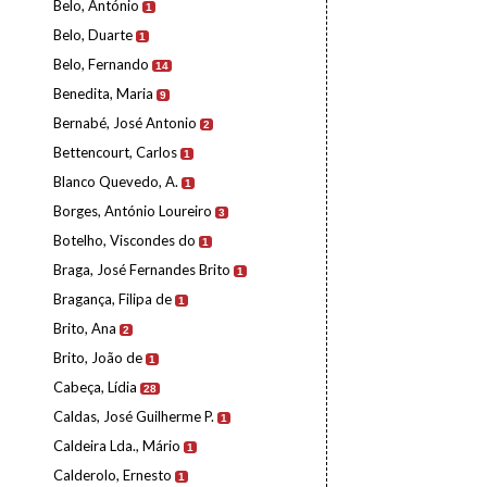
Belo, António
1
Belo, Duarte
1
Belo, Fernando
14
Benedita, Maria
9
Bernabé, José Antonio
2
Bettencourt, Carlos
1
Blanco Quevedo, A.
1
Borges, António Loureiro
3
Botelho, Viscondes do
1
Braga, José Fernandes Brito
1
Bragança, Filipa de
1
Brito, Ana
2
Brito, João de
1
Cabeça, Lídia
28
Caldas, José Guilherme P.
1
Caldeira Lda., Mário
1
Calderolo, Ernesto
1