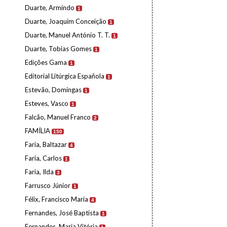
Duarte, Armindo
1
Duarte, Joaquim Conceição
1
Duarte, Manuel António T. T.
1
Duarte, Tobias Gomes
1
Edições Gama
1
Editorial Litúrgica Española
1
Estevão, Domingas
1
Esteves, Vasco
1
Falcão, Manuel Franco
2
FAMÍLIA
150
Faria, Baltazar
4
Faria, Carlos
1
Faria, Ilda
3
Farrusco Júnior
1
Félix, Francisco Maria
4
Fernandes, José Baptista
1
Fernandes, Maria Vitória