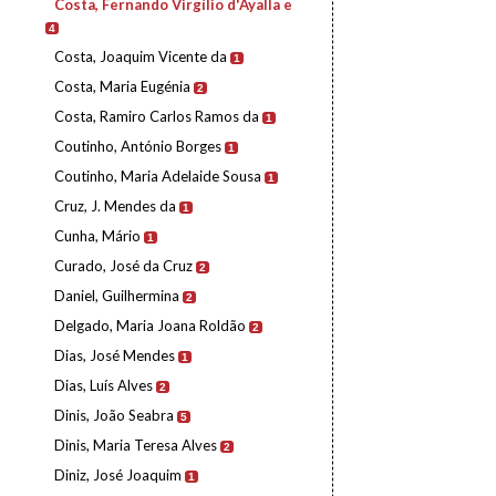
Costa, Fernando Virgílio d'Ayalla e
4
Costa, Joaquim Vicente da
1
Costa, Maria Eugénia
2
Costa, Ramiro Carlos Ramos da
1
Coutinho, António Borges
1
Coutinho, Maria Adelaide Sousa
1
Cruz, J. Mendes da
1
Cunha, Mário
1
Curado, José da Cruz
2
Daniel, Guilhermina
2
Delgado, Maria Joana Roldão
2
Dias, José Mendes
1
Dias, Luís Alves
2
Dinis, João Seabra
5
Dinis, Maria Teresa Alves
2
Diniz, José Joaquim
1