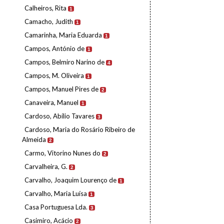
Calheiros, Rita
1
Camacho, Judith
1
Camarinha, Maria Eduarda
1
Campos, António de
1
Campos, Belmiro Narino de
4
Campos, M. Oliveira
1
Campos, Manuel Pires de
2
Canaveira, Manuel
1
Cardoso, Abílio Tavares
3
Cardoso, Maria do Rosário Ribeiro de
Almeida
2
Carmo, Vitorino Nunes do
2
Carvalheira, G.
2
Carvalho, Joaquim Lourenço de
1
Carvalho, Maria Luísa
1
Casa Portuguesa Lda.
3
Casimiro, Acácio
2