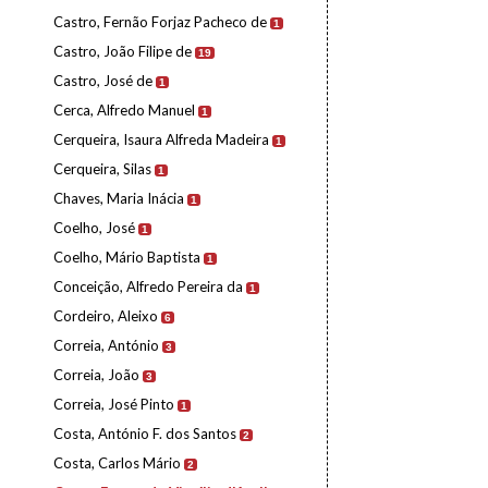
Castro, Fernão Forjaz Pacheco de
1
Castro, João Filipe de
19
Castro, José de
1
Cerca, Alfredo Manuel
1
Cerqueira, Isaura Alfreda Madeira
1
Cerqueira, Silas
1
Chaves, Maria Inácia
1
Coelho, José
1
Coelho, Mário Baptista
1
Conceição, Alfredo Pereira da
1
Cordeiro, Aleixo
6
Correia, António
3
Correia, João
3
Correia, José Pinto
1
Costa, António F. dos Santos
2
Costa, Carlos Mário
2