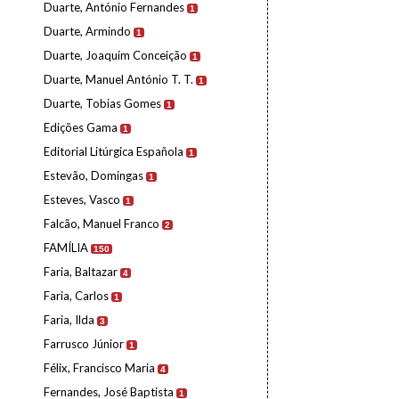
Duarte, António Fernandes
1
Duarte, Armindo
1
Duarte, Joaquim Conceição
1
Duarte, Manuel António T. T.
1
Duarte, Tobias Gomes
1
Edições Gama
1
Editorial Litúrgica Española
1
Estevão, Domingas
1
Esteves, Vasco
1
Falcão, Manuel Franco
2
FAMÍLIA
150
Faria, Baltazar
4
Faria, Carlos
1
Faria, Ilda
3
Farrusco Júnior
1
Félix, Francisco Maria
4
Fernandes, José Baptista
1