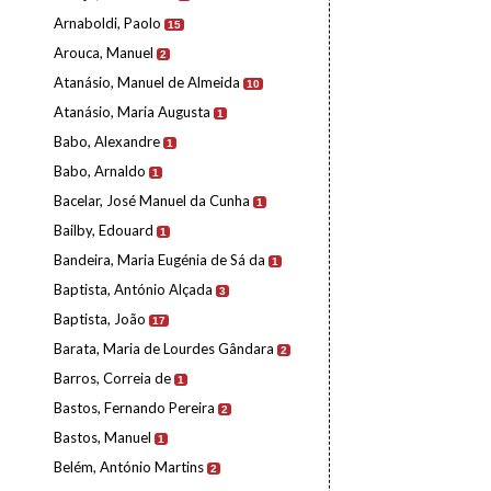
Arnaboldi, Paolo
15
Arouca, Manuel
2
Atanásio, Manuel de Almeida
10
Atanásio, Maria Augusta
1
Babo, Alexandre
1
Babo, Arnaldo
1
Bacelar, José Manuel da Cunha
1
Bailby, Edouard
1
Bandeira, Maria Eugénia de Sá da
1
Baptista, António Alçada
3
Baptista, João
17
Barata, Maria de Lourdes Gândara
2
Barros, Correia de
1
Bastos, Fernando Pereira
2
Bastos, Manuel
1
Belém, António Martins
2