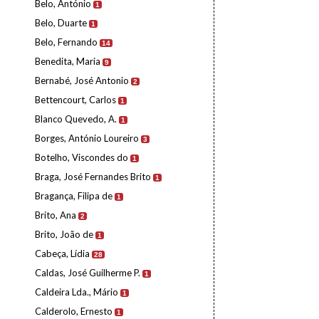
Belo, António
1
Belo, Duarte
1
Belo, Fernando
14
Benedita, Maria
9
Bernabé, José Antonio
2
Bettencourt, Carlos
1
Blanco Quevedo, A.
1
Borges, António Loureiro
3
Botelho, Viscondes do
1
Braga, José Fernandes Brito
1
Bragança, Filipa de
1
Brito, Ana
2
Brito, João de
1
Cabeça, Lídia
28
Caldas, José Guilherme P.
1
Caldeira Lda., Mário
1
Calderolo, Ernesto
1