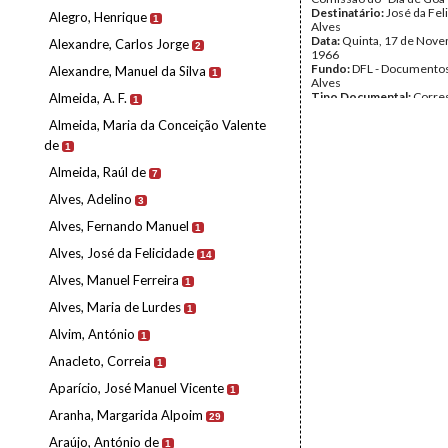
Destinatário:
José da Fel
Alegro, Henrique
1
Alves
Data:
Quinta, 17 de Nov
Alexandre, Carlos Jorge
2
1966
Fundo:
DFL - Documentos
Alexandre, Manuel da Silva
1
Alves
Tipo Documental:
Corre
Almeida, A. F.
1
Página(s):
1
Almeida, Maria da Conceição Valente
de
1
Almeida, Raúl de
7
Alves, Adelino
3
Alves, Fernando Manuel
1
Alves, José da Felicidade
14
Alves, Manuel Ferreira
1
Alves, Maria de Lurdes
1
Alvim, António
1
Anacleto, Correia
1
Aparício, José Manuel Vicente
1
Aranha, Margarida Alpoim
29
Araújo, António de
1