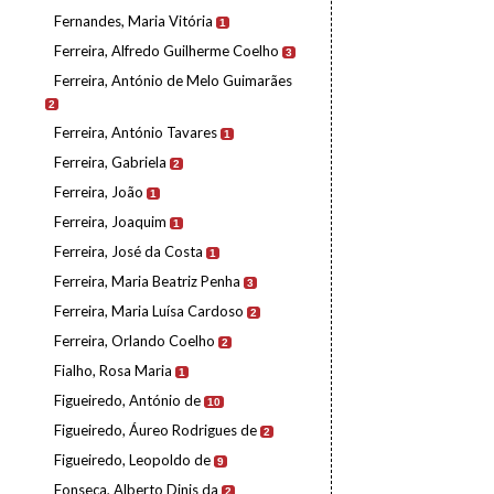
Fernandes, Maria Vitória
1
Ferreira, Alfredo Guilherme Coelho
3
Ferreira, António de Melo Guimarães
2
Ferreira, António Tavares
1
Ferreira, Gabriela
2
Ferreira, João
1
Ferreira, Joaquim
1
Ferreira, José da Costa
1
Ferreira, Maria Beatriz Penha
3
Ferreira, Maria Luísa Cardoso
2
Ferreira, Orlando Coelho
2
Fialho, Rosa Maria
1
Figueiredo, António de
10
Figueiredo, Áureo Rodrigues de
2
Figueiredo, Leopoldo de
9
Fonseca, Alberto Dinis da
2