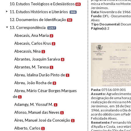
10. Estudos Teológicos e Eclesiásticos
missa e homilia no Moste
69
Jerónimos.
11. Estudos Históricos e Literários
Data:
Novembro de 1966
366
Fundo:
DFL - Documentos
12. Documentos de Identificação
Alves
50
Tipo Documental:
Docum
13. Correspondência
Página(s):
2
1267
Abecasis, Ana Maria
2
Abecasis, Carlos Krus
2
Abecassis, Nina
1
Abrantes, Joaquim Saraiva
4
Abrantes, M. Teresa
1
Abreu, Idalina Durão Pinto de
1
Abreu, João Rocha de
3
Pasta:
07516.039.001
Abreu, Mário César Borges Marques
Assunto:
Agradecimento 
de
1
designação de uma hora 
realização de missa no M
Adamgy, M. Yiossuf M.
1
Jerónimos, em 18 de De
1966, assinalando o Dia d
Afonso, Manuel das Neves
1
acordo obtido com o Pad
Felicidade Alves.
Aires, Manuel José da Conceição
1
Remetente:
Fernando Vir
d'Ayalla e Costa, secretár
Alberto, Carlos
1
Comissão do "Dia de Goa