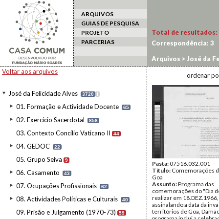
ARQUIVOS
GUIAS DE PESQUISA
Total de resultados:
PROJETO
PARCERIAS
Correspondência:
3
Arquivos
>
José da Fe
Voltar aos arquivos
ordenar po
José da Felicidade Alves
3720
I
01. Formação e Actividade Docente
65
02. Exercício Sacerdotal
858
03. Contexto Concílio Vaticano II
44
04. GEDOC
22
05. Grupo Seiva
9
Pasta:
07516.032.001
Título:
Comemorações do
06. Casamento
43
Goa
Assunto:
Programa das
07. Ocupações Profissionais
62
comemorações do "Dia d
realizar em 18.DEZ.1966,
08. Actividades Políticas e Culturais
40
assinalando a data da inv
territórios de Goa, Damão
09. Prisão e Julgamento (1970-73)
59
programa inclui a celebra